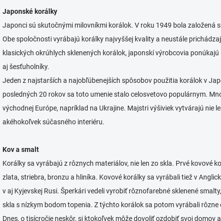
Japonské korálky
Japonci sú skutočnými milovníkmi korálok. V roku 1949 bola založená 
Obe spoločnosti vyrábajú korálky najvyššej kvality a neustále prichádz
klasických okrúhlych sklenených korálok, japonskí výrobcovia ponúkajú ko
aj šesťuholníky.
Jeden z najstarších a najobľúbenejších spôsobov použitia korálok v Jap
posledných 20 rokov sa toto umenie stalo celosvetovo populárnym. Mno
východnej Európe, napríklad na Ukrajine. Majstri výšiviek vytvárajú nie le
akéhokoľvek súčasného interiéru.
Kov a smalt
Korálky sa vyrábajú z rôznych materiálov, nie len zo skla. Prvé kovové 
zlata, striebra, bronzu a hliníka. Kovové korálky sa vyrábali tiež v Anglic
v aj Kyjevskej Rusi. Šperkári vedeli vyrobiť rôznofarebné sklenené smal
skla s nízkym bodom topenia. Z týchto korálok sa potom vyrábali rôzne 
Dnes, o tisícročie neskôr, si ktokoľvek môže dovoliť ozdobiť svoj domov