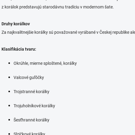
z korálok predstavujú starodávnu tradíciu v modernom šate.
Druhy korálkov
Za najkvalitnejšie korálky sú považované vyrábané v Českej republike al
Klasifikácia tvaru:
Okrúhle, mierne sploštené, korálky
Valcové guľôčky
Trojstranné korálky
Trojuholníkové korálky
Šesťhranné korálky
Slzičkové korálky