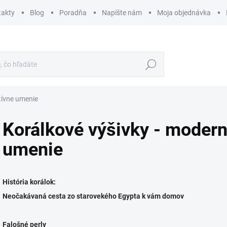
takty
Blog
Poradňa
Napíšte nám
Moja objednávka
Hľadať
tívne umenie
Korálkové výšivky - modern
umenie
História korálok:
Neočakávaná cesta zo starovekého Egypta k vám domov
Falošné perly