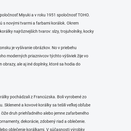
spoločnosť Miyuki a v roku 1951 spoločnosť TOHO.
ajú s novými tvarmi a farbami korálok. Okrem
rálky najrôznejších tvarov: slzy, trojuholníky, kocky
onsku je vyšívanie obrázkov. No v priebehu
ho moderných priaznivcov týchto výšiviek žije vo
n obrazy, ale aj iné doplnky, ktoré sa hodia do
korálky pochádzali z Francúzska. Boli vyrobené zo
ku. Sklenené a kovové korálky sa tešili veľkej obľube
ty, čiže druh priehľadného alebo jemne zafarbeného
ornamenty, dekorácie, zdobený riad a oblečenie.
 alebo oblečenie korálkami. V súčasnosti výrobky