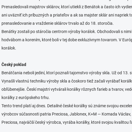
Prenasledovali majstrov sklárov, ktorí utiekli z Benátok a často ich vydier
ani uväzniť ich príbuzných a priateľov a ak sa majster sklár ani napriek 
prenasledovanie a vraždenie sklárov trvalo až do 18. storočia.
Benátky zostali po stáročia centrom výroby korálok. Obchodovali s nimi p
hodvábom a korením, ktoré boli v tej dobe exkluzívnym tovarom. V Európ
korálok.
Český poklad
Benátčania neboli jediní, ktorí poznali tajomstvo výroby skla. Už od 13.
Vynašli vlastnú techniku výroby skla a čoskoro tiež začali vyrábať korál
obľúbenejšie. Českí majstri vytvárali korálky rôznych farieb a tvarov, ved
korálky z európskeho trhu.
Tento trend platí aj dnes. Detailné české korálky sú známe svojou excel
výrobcov súčasnosti patria Preciosa, Jablonex, K+M — Komada Václav, 
Preciosa, najväčší český výrobca, vyrába korálky, ktoré svojou kvalito