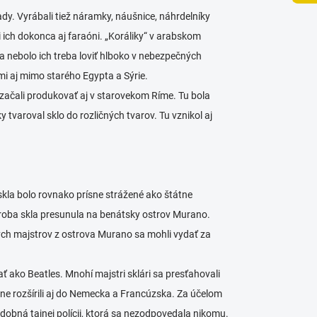
iady. Vyrábali tiež náramky, náušnice, náhrdelníky
i ich dokonca aj faraóni. „Koráliky“ v arabskom
a nebolo ich treba loviť hlboko v nebezpečných
mi aj mimo starého Egypta a Sýrie.
, začali produkovať aj v starovekom Ríme. Tu bola
 tvaroval sklo do rozličných tvarov. Tu vznikol aj
kla bolo rovnako prísne strážené ako štátne
ýroba skla presunula na benátsky ostrov Murano.
kych majstrov z ostrova Murano sa mohli vydať za
 ako Beatles. Mnohí majstri sklári sa presťahovali
dielne rozšírili aj do Nemecka a Francúzska. Za účelom
dobná tajnej polícii, ktorá sa nezodpovedala nikomu.