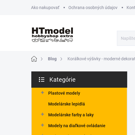
Prejsť
Ako nakupovať
Ochrana osobných údajov
Kon
na
obsah
Domov
Blog
Korálkové výšivky - moderné dekora
B
Kategórie
o
Preskočiť
č
kategórie
n
Plastové modely
ý
Modelárske lepidlá
p
a
Modelárske farby a laky
n
Modely na diaľkové ovládanie
e
l