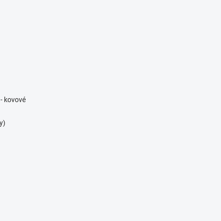
 - kovové
y)