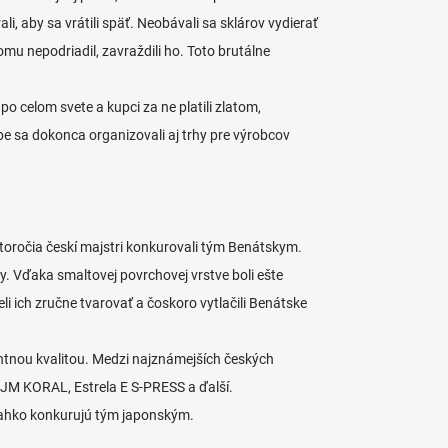
ali, aby sa vrátili späť. Neobávali sa sklárov vydierať
tomu nepodriadil, zavraždili ho. Toto brutálne
o celom svete a kupci za ne platili zlatom,
e sa dokonca organizovali aj trhy pre výrobcov
 storočia českí majstri konkurovali tým Benátskym.
ky. Vďaka smaltovej povrchovej vrstve boli ešte
eli ich zručne tvarovať a čoskoro vytlačili Benátske
entnou kvalitou. Medzi najznámejších českých
JM KORAL, Estrela E S-PRESS a ďalší.
u ľahko konkurujú tým japonským.