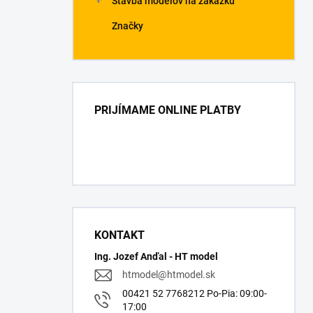
Stavba modelov na zákazku
Značky
PRIJÍMAME ONLINE PLATBY
KONTAKT
Ing. Jozef Anďal - HT model
htmodel
@
htmodel.sk
00421 52 7768212 Po-Pia: 09:00-
17:00