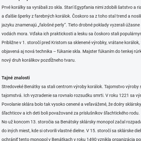
Prvé korálky sa vyrábali zo skla. Starí Egypťania nimi zdobili šatstvo a r
a ďalšie šperky z farebných korálok. Čoskoro sa z toho stal trend a nosil
jazyku znamenajú „falošné perly“. Tieto drobné poklady vyzerali úžasne 
vodách mora. Vďaka ich praktickosti a lesku sa čoskoro stali populárny
Približne v 1. storočí pred Kristom sa sklenené výrobky, vrátane korálok
objavená aj nová technika – fúkanie skla. Majster fúkaním do tenkej rúrky
nový druh korálikov pozdĺžneho tvaru.
Tajné znalosti
Stredoveké Benátky sa stali centrom výroby korálok. Tajomstvo výroby s
tajomstvá. Ich vyzradenie sa rovnalo rozsudku smrti. V roku 1221 sa v
Povolanie sklára bolo tak vysoko cenené a veľavážené, že dcéry sklárs
šľachticov a ich deti boli považované za príslušníkov šľachtického rodu.
No už koncom 13. storočia sa Benátsky sklársky monopol začal rozpadať
do iných miest, kde si otvorili vlastné dielne. V 15. storočí sa sklárske 
ochrániť tento monopol v Benátkach v roku 1490 vznikla organizácia po