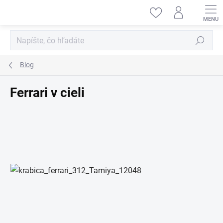
Prejsť
na
obsah
Hľadať
Blog
Ferrari v cieli