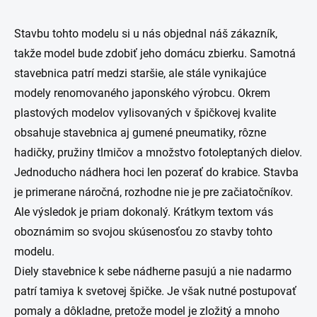
Stavbu tohto modelu si u nás objednal náš zákazník,
takže model bude zdobiť jeho domácu zbierku. Samotná
stavebnica patrí medzi staršie, ale stále vynikajúce
modely renomovaného japonského výrobcu. Okrem
plastových modelov vylisovaných v špičkovej kvalite
obsahuje stavebnica aj gumené pneumatiky, rôzne
hadičky, pružiny tlmičov a množstvo fotoleptaných dielov.
Jednoducho nádhera hoci len pozerať do krabice. Stavba
je primerane náročná, rozhodne nie je pre začiatočníkov.
Ale výsledok je priam dokonalý. Krátkym textom vás
oboznámim so svojou skúsenosťou zo stavby tohto
modelu.
Diely stavebnice k sebe nádherne pasujú a nie nadarmo
patrí tamiya k svetovej špičke. Je však nutné postupovať
pomaly a dôkladne, pretože model je zložitý a mnoho