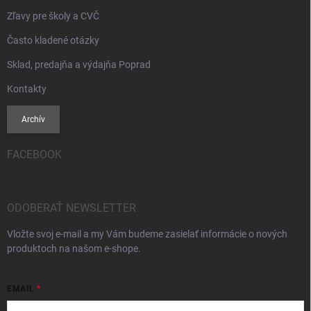
Zľavy pre školy a CVČ
Často kladené otázky
Sklad, predajňa a výdajňa Poprad
Kontakty
Archív
FACEBOOK
ODOBERAŤ NEWSLETTER
Vložte svoj e-mail a my Vám budeme zasielať informácie o nových
produktoch na našom e-shope.
EMAIL