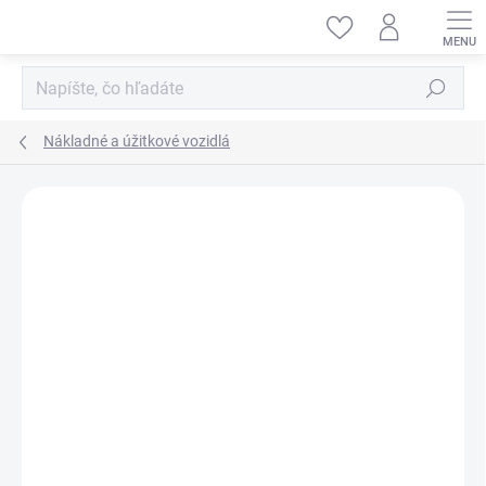
Prejsť
na
obsah
Hľadať
Nákladné a úžitkové vozidlá
ZNAČKA:
TRUMPETER