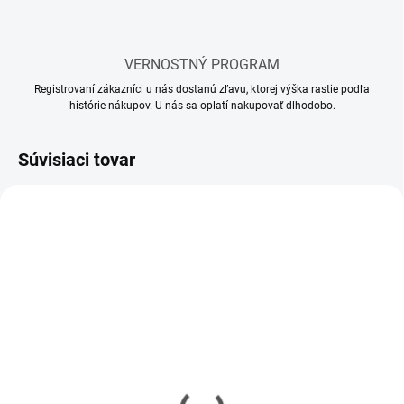
VERNOSTNÝ PROGRAM
Registrovaní zákazníci u nás dostanú zľavu, ktorej výška rastie podľa
histórie nákupov. U nás sa oplatí nakupovať dlhodobo.
Súvisiaci tovar
SKLADOM
SKLADOM
(10 KS)
(58 KS)
Mr Hobby - Gunze Mr.
Lepidlo Tamiya so
Cement S (40 ml)
štetcom 40 ml