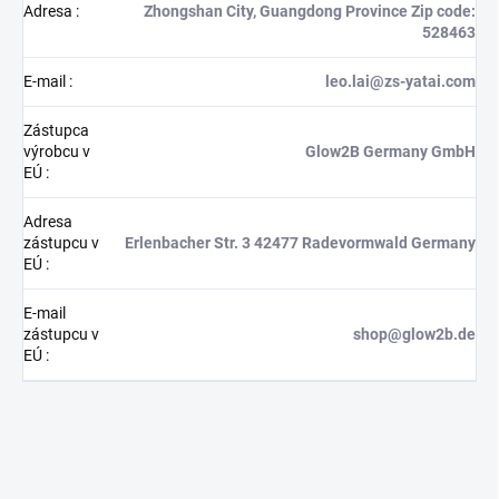
Adresa
:
Zhongshan City, Guangdong Province Zip code:
528463
E-mail
:
leo.lai@zs-yatai.com
Zástupca
výrobcu v
Glow2B Germany GmbH
EÚ
:
Adresa
zástupcu v
Erlenbacher Str. 3 42477 Radevormwald Germany
EÚ
:
E-mail
zástupcu v
shop@glow2b.de
EÚ
: