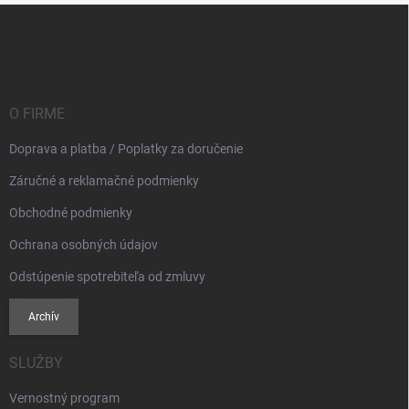
Z
á
p
ä
t
i
O FIRME
e
Doprava a platba / Poplatky za doručenie
Záručné a reklamačné podmienky
Obchodné podmienky
Ochrana osobných údajov
Odstúpenie spotrebiteľa od zmluvy
Archív
SLUŽBY
Vernostný program