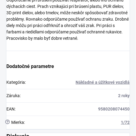
dýchacích ciest. Prach vznikajúci pri brúsení plastu, PUR dielov,
3D print dielov, alebo tmelov, môže neskôr spôsobovať zdravotné
problémy. Rovnako odporúčame používať ochranu zraku. Drobné
diely môžu pri práci odfrknúť a ohroziť váš zrak. Pri práci s
farbami a riedidlami odporúčame používať ochranné rukavice.
Pracovisko by malo byť dobre vetrané.
Dodatočné parametre
Kategória
:
Nákladné a úžitkové vozidlá
Záruka
:
2 roky
EAN
:
9580208074450
?
Mierka
:
1/72