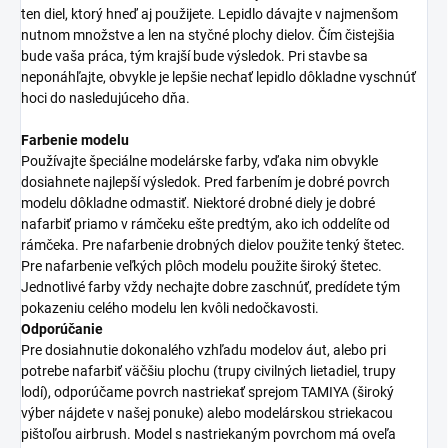
ten diel, ktorý hneď aj použijete. Lepidlo dávajte v najmenšom
nutnom množstve a len na styčné plochy dielov. Čím čistejšia
bude vaša práca, tým krajší bude výsledok. Pri stavbe sa
neponáhľajte, obvykle je lepšie nechať lepidlo dôkladne vyschnúť
hoci do nasledujúceho dňa.
Farbenie modelu
Používajte špeciálne modelárske farby, vďaka nim obvykle
dosiahnete najlepší výsledok. Pred farbením je dobré povrch
modelu dôkladne odmastiť. Niektoré drobné diely je dobré
nafarbiť priamo v rámčeku ešte predtým, ako ich oddelíte od
rámčeka. Pre nafarbenie drobných dielov použite tenký štetec.
Pre nafarbenie veľkých plôch modelu použite široký štetec.
Jednotlivé farby vždy nechajte dobre zaschnúť, predídete tým
pokazeniu celého modelu len kvôli nedočkavosti.
Odporúčanie
Pre dosiahnutie dokonalého vzhľadu modelov áut, alebo pri
potrebe nafarbiť väčšiu plochu (trupy civilných lietadiel, trupy
lodí), odporúčame povrch nastriekať sprejom TAMIYA (široký
výber nájdete v našej ponuke) alebo modelárskou striekacou
pištoľou airbrush. Model s nastriekaným povrchom má oveľa