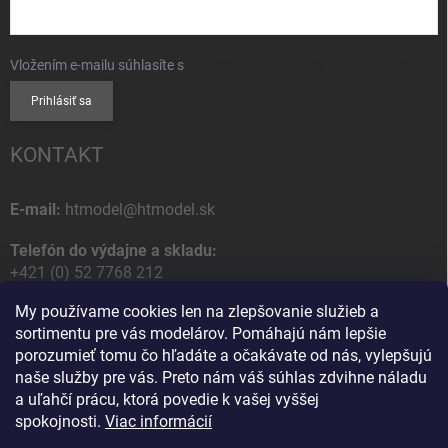
Vložením e-mailu súhlasíte s
podmienkami ochrany osobných údajov
Prihlásiť sa
KONTAKT
E-mail:
htmodel@htmodel.sk
Telefón do výdajne a skladu:
+421 (0) 52 7768 212
My používame cookies len na zlepšovanie služieb a
Poštová / Odberná adresa:
sortimentu pre vás modelárov. Pomáhajú nám lepšie
HT model
porozumieť tomu čo hľadáte a očakávate od nás, vylepšujú
Na letisko 49
naše služby pre vás. Preto nám váš súhlas zdvihne náladu
058 01 Poprad
a uľahčí prácu, ktorá povedie k vašej vyššej
Slovenská Republika
spokojnosti.
Viac informácií