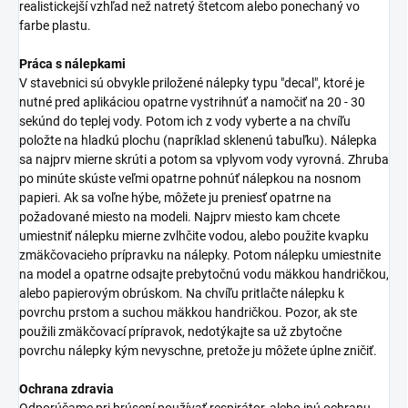
realistickejší vzhľad než natretý štetcom alebo ponechaný vo
farbe plastu.
Práca s nálepkami
V stavebnici sú obvykle priložené nálepky typu "decal", ktoré je
nutné pred aplikáciou opatrne vystrihnúť a namočiť na 20 - 30
sekúnd do teplej vody. Potom ich z vody vyberte a na chvíľu
položte na hladkú plochu (napríklad sklenenú tabuľku). Nálepka
sa najprv mierne skrúti a potom sa vplyvom vody vyrovná. Zhruba
po minúte skúste veľmi opatrne pohnúť nálepkou na nosnom
papieri. Ak sa voľne hýbe, môžete ju preniesť opatrne na
požadované miesto na modeli. Najprv miesto kam chcete
umiestniť nálepku mierne zvlhčite vodou, alebo použite kvapku
zmäkčovacieho prípravku na nálepky. Potom nálepku umiestnite
na model a opatrne odsajte prebytočnú vodu mäkkou handričkou,
alebo papierovým obrúskom. Na chvíľu pritlačte nálepku k
povrchu prstom a suchou mäkkou handričkou. Pozor, ak ste
použili zmäkčovací prípravok, nedotýkajte sa už zbytočne
povrchu nálepky kým nevyschne, pretože ju môžete úplne zničiť.
Ochrana zdravia
Odporúčame pri brúsení používať respirátor, alebo inú ochranu