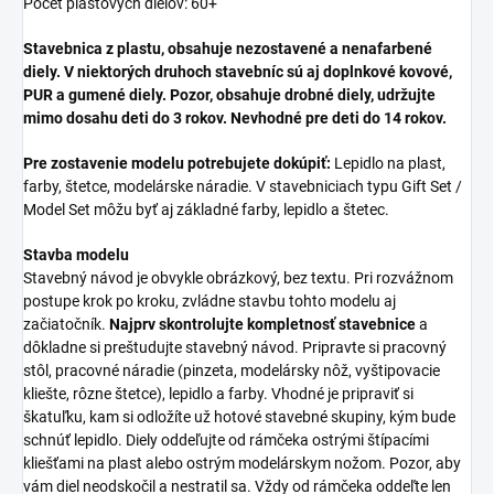
Počet plastových dielov: 60+
Stavebnica z plastu, obsahuje nezostavené a nenafarbené
diely. V niektorých druhoch stavebníc sú aj doplnkové kovové,
PUR a gumené diely. Pozor, obsahuje drobné diely, udržujte
mimo dosahu deti do 3 rokov. Nevhodné pre deti do 14 rokov.
Pre zostavenie modelu potrebujete dokúpiť:
Lepidlo na plast,
farby, štetce, modelárske náradie. V stavebniciach typu Gift Set /
Model Set môžu byť aj základné farby, lepidlo a štetec.
Stavba modelu
Stavebný návod je obvykle obrázkový, bez textu. Pri rozvážnom
postupe krok po kroku, zvládne stavbu tohto modelu aj
začiatočník.
Najprv skontrolujte kompletnosť stavebnice
a
dôkladne si preštudujte stavebný návod. Pripravte si pracovný
stôl, pracovné náradie (pinzeta, modelársky nôž, vyštipovacie
kliešte, rôzne štetce), lepidlo a farby. Vhodné je pripraviť si
škatuľku, kam si odložíte už hotové stavebné skupiny, kým bude
schnúť lepidlo. Diely oddeľujte od rámčeka ostrými štípacími
kliešťami na plast alebo ostrým modelárskym nožom. Pozor, aby
vám diel neodskočil a nestratil sa. Vždy od rámčeka oddeľte len