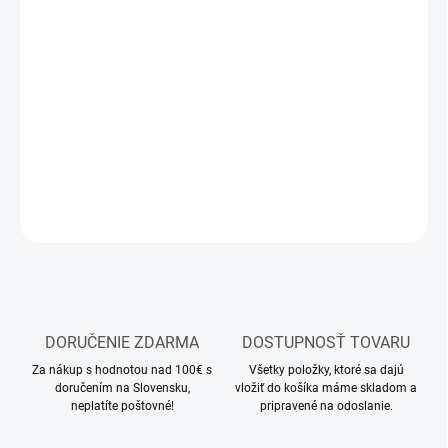
12.8.2026
MOŽNOSTI
DORUČENIA
−
+
Pridať do košíka
DETAILNÉ INFORMÁCIE
OPÝTAŤ SA
STRÁŽIŤ
DORUČENIE ZDARMA
DOSTUPNOSŤ TOVARU
Za nákup s hodnotou nad 100€ s
Všetky položky, ktoré sa dajú
doručením na Slovensku,
vložiť do košíka máme skladom a
neplatíte poštovné!
pripravené na odoslanie.