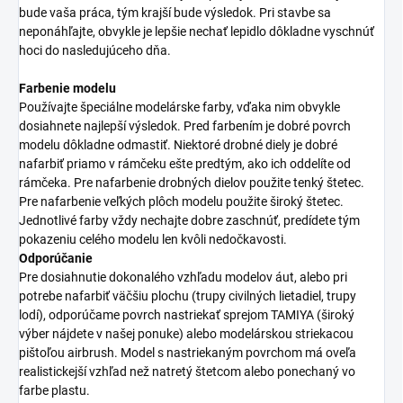
bude vaša práca, tým krajší bude výsledok. Pri stavbe sa
neponáhľajte, obvykle je lepšie nechať lepidlo dôkladne vyschnúť
hoci do nasledujúceho dňa.
Farbenie modelu
Používajte špeciálne modelárske farby, vďaka nim obvykle
dosiahnete najlepší výsledok. Pred farbením je dobré povrch
modelu dôkladne odmastiť. Niektoré drobné diely je dobré
nafarbiť priamo v rámčeku ešte predtým, ako ich oddelíte od
rámčeka. Pre nafarbenie drobných dielov použite tenký štetec.
Pre nafarbenie veľkých plôch modelu použite široký štetec.
Jednotlivé farby vždy nechajte dobre zaschnúť, predídete tým
pokazeniu celého modelu len kvôli nedočkavosti.
Odporúčanie
Pre dosiahnutie dokonalého vzhľadu modelov áut, alebo pri
potrebe nafarbiť väčšiu plochu (trupy civilných lietadiel, trupy
lodí), odporúčame povrch nastriekať sprejom TAMIYA (široký
výber nájdete v našej ponuke) alebo modelárskou striekacou
pištoľou airbrush. Model s nastriekaným povrchom má oveľa
realistickejší vzhľad než natretý štetcom alebo ponechaný vo
farbe plastu.