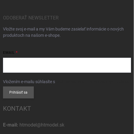
ODOBERAŤ NEWSLETTER
Vložte svoj e-mail a my Vám budeme zasielať informácie o nových
produktoch na našom e-shope.
EMAIL
Vložením e-mailu súhlasíte s
podmienkami ochrany osobných údajov
Prihlásiť sa
KONTAKT
E-mail:
htmodel@htmodel.sk