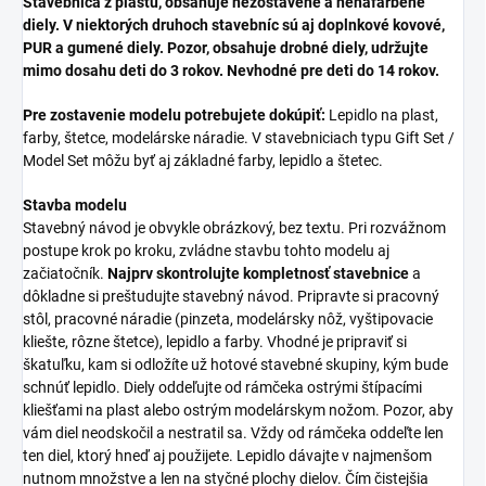
Stavebnica z plastu, obsahuje nezostavené a nenafarbené
diely. V niektorých druhoch stavebníc sú aj doplnkové kovové,
PUR a gumené diely. Pozor, obsahuje drobné diely, udržujte
mimo dosahu deti do 3 rokov. Nevhodné pre deti do 14 rokov.
Pre zostavenie modelu potrebujete dokúpiť:
Lepidlo na plast,
farby, štetce, modelárske náradie. V stavebniciach typu Gift Set /
Model Set môžu byť aj základné farby, lepidlo a štetec.
Stavba modelu
Stavebný návod je obvykle obrázkový, bez textu. Pri rozvážnom
postupe krok po kroku, zvládne stavbu tohto modelu aj
začiatočník.
Najprv skontrolujte kompletnosť stavebnice
a
dôkladne si preštudujte stavebný návod. Pripravte si pracovný
stôl, pracovné náradie (pinzeta, modelársky nôž, vyštipovacie
kliešte, rôzne štetce), lepidlo a farby. Vhodné je pripraviť si
škatuľku, kam si odložíte už hotové stavebné skupiny, kým bude
schnúť lepidlo. Diely oddeľujte od rámčeka ostrými štípacími
kliešťami na plast alebo ostrým modelárskym nožom. Pozor, aby
vám diel neodskočil a nestratil sa. Vždy od rámčeka oddeľte len
ten diel, ktorý hneď aj použijete. Lepidlo dávajte v najmenšom
nutnom množstve a len na styčné plochy dielov. Čím čistejšia