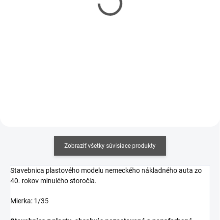
€5,90
€6,20
€4,80 bez DPH
€5,04 bez DPH
Jednotková
Jednotková
€14,75 / 100 ml
€15,50 / 100 ml
cena:
cena:
Do košíka
Do košíka
Zobraziť všetky súvisiace produkty
Stavebnica plastového modelu nemeckého nákladného auta zo
40. rokov minulého storočia.
Mierka: 1/35