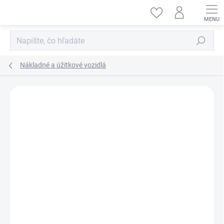
Prejsť
na
obsah
Hľadať
Nákladné a úžitkové vozidlá
ZNAČKA:
MINIART