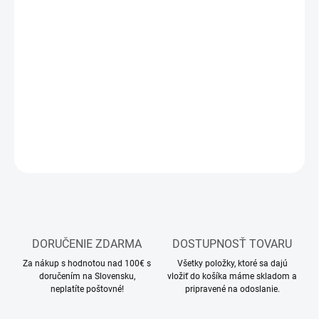
13.8.2026
MOŽNOSTI
DORUČENIA
−
+
Pridať do košíka
DETAILNÉ INFORMÁCIE
OPÝTAŤ SA
STRÁŽIŤ
DORUČENIE ZDARMA
DOSTUPNOSŤ TOVARU
Za nákup s hodnotou nad 100€ s
Všetky položky, ktoré sa dajú
doručením na Slovensku,
vložiť do košíka máme skladom a
neplatíte poštovné!
pripravené na odoslanie.