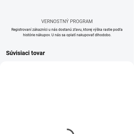
VERNOSTNÝ PROGRAM
Registrovaní zákazníci u nás dostanú zľavu, ktorej výška rastie podľa
histórie nákupov. U nás sa oplatí nakupovať dlhodobo.
Súvisiaci tovar
SKLADOM
SKLADOM
(10 KS)
(5 KS)
Mr Hobby - Gunze Mr.
Mr Hobby - Gunze Mr.
Cement S (40 ml)
Cement SP (40 ml)