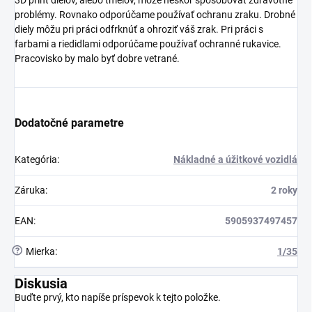
problémy. Rovnako odporúčame používať ochranu zraku. Drobné
diely môžu pri práci odfrknúť a ohroziť váš zrak. Pri práci s
farbami a riedidlami odporúčame používať ochranné rukavice.
Pracovisko by malo byť dobre vetrané.
Dodatočné parametre
Kategória
:
Nákladné a úžitkové vozidlá
Záruka
:
2 roky
EAN
:
5905937497457
?
Mierka
:
1/35
Diskusia
Buďte prvý, kto napíše príspevok k tejto položke.