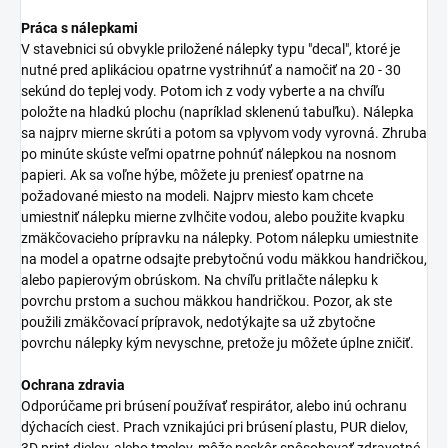
Práca s nálepkami
V stavebnici sú obvykle priložené nálepky typu "decal", ktoré je
nutné pred aplikáciou opatrne vystrihnúť a namočiť na 20 - 30
sekúnd do teplej vody. Potom ich z vody vyberte a na chvíľu
položte na hladkú plochu (napríklad sklenenú tabuľku). Nálepka
sa najprv mierne skrúti a potom sa vplyvom vody vyrovná. Zhruba
po minúte skúste veľmi opatrne pohnúť nálepkou na nosnom
papieri. Ak sa voľne hýbe, môžete ju preniesť opatrne na
požadované miesto na modeli. Najprv miesto kam chcete
umiestniť nálepku mierne zvlhčite vodou, alebo použite kvapku
zmäkčovacieho prípravku na nálepky. Potom nálepku umiestnite
na model a opatrne odsajte prebytočnú vodu mäkkou handričkou,
alebo papierovým obrúskom. Na chvíľu pritlačte nálepku k
povrchu prstom a suchou mäkkou handričkou. Pozor, ak ste
použili zmäkčovací prípravok, nedotýkajte sa už zbytočne
povrchu nálepky kým nevyschne, pretože ju môžete úplne zničiť.
Ochrana zdravia
Odporúčame pri brúsení používať respirátor, alebo inú ochranu
dýchacích ciest. Prach vznikajúci pri brúsení plastu, PUR dielov,
3D print dielov, alebo tmelov, môže neskôr spôsobovať zdravotné