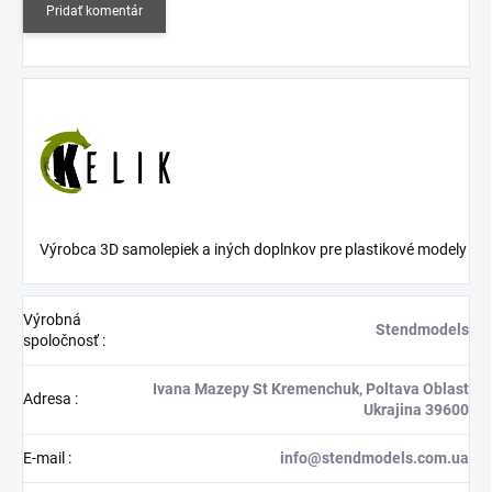
Pridať komentár
Výrobca 3D samolepiek a iných doplnkov pre plastikové modely
Výrobná
Stendmodels
spoločnosť
:
Ivana Mazepy St Kremenchuk, Poltava Oblast
Adresa
:
Ukrajina 39600
E-mail
:
info@stendmodels.com.ua