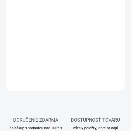
MÔŽEME
DORUČIŤ DO:
11.8.2026
MOŽNOSTI
DORUČENIA
−
+
Pridať do košíka
Akrylová podložka pod diorámu
DETAILNÉ INFORMÁCIE
OPÝTAŤ SA
STRÁŽIŤ
DORUČENIE ZDARMA
DOSTUPNOSŤ TOVARU
Za nákup s hodnotou nad 100€ s
Všetky položky, ktoré sa dajú