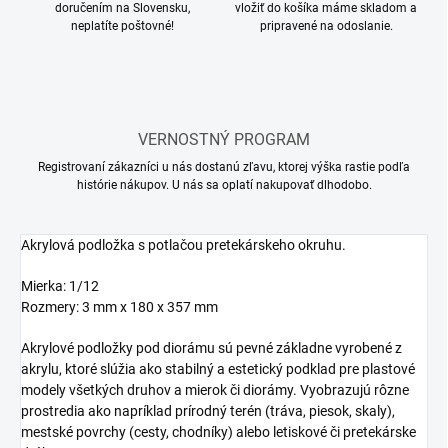
doručením na Slovensku,
vložiť do košíka máme skladom a
neplatíte poštovné!
pripravené na odoslanie.
VERNOSTNÝ PROGRAM
Registrovaní zákazníci u nás dostanú zľavu, ktorej výška rastie podľa
histórie nákupov. U nás sa oplatí nakupovať dlhodobo.
Akrylová podložka s potlačou pretekárskeho okruhu.
Mierka: 1/12
Rozmery: 3 mm x 180 x 357 mm
Akrylové podložky pod diorámu sú pevné základne vyrobené z
akrylu, ktoré slúžia ako stabilný a estetický podklad pre plastové
modely všetkých druhov a mierok či diorámy. Vyobrazujú rôzne
prostredia ako napríklad prírodný terén (tráva, piesok, skaly),
mestské povrchy (cesty, chodníky) alebo letiskové či pretekárske