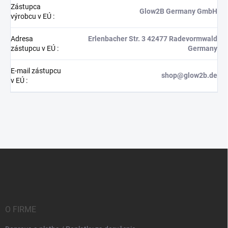
Zástupca
Glow2B Germany GmbH
výrobcu v EÚ
:
Adresa
Erlenbacher Str. 3 42477 Radevormwald
zástupcu v EÚ
:
Germany
E-mail zástupcu
shop@glow2b.de
v EÚ
:
Z
á
p
ä
t
i
O FIRME
e