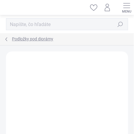
Prejsť
na
obsah
Hľadať
Podložky pod diorámy
ZNAČKA:
KELIK