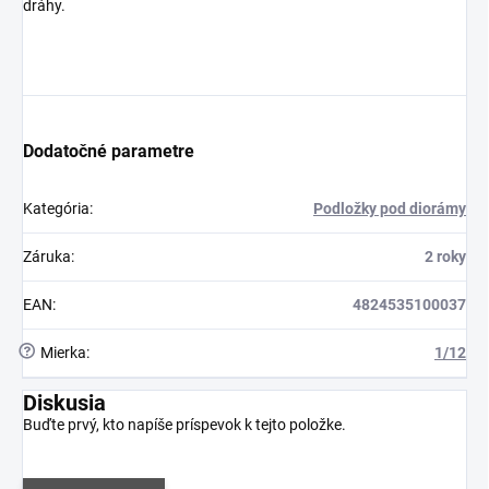
dráhy.
Dodatočné parametre
Kategória
:
Podložky pod diorámy
Záruka
:
2 roky
EAN
:
4824535100037
?
Mierka
:
1/12
Diskusia
Buďte prvý, kto napíše príspevok k tejto položke.