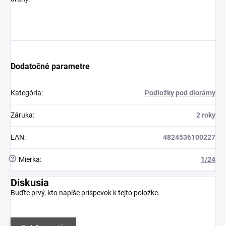
Dodatočné parametre
Kategória
:
Podložky pod diorámy
Záruka
:
2 roky
EAN
:
4824536100227
?
Mierka
:
1/24
Diskusia
Buďte prvý, kto napíše príspevok k tejto položke.