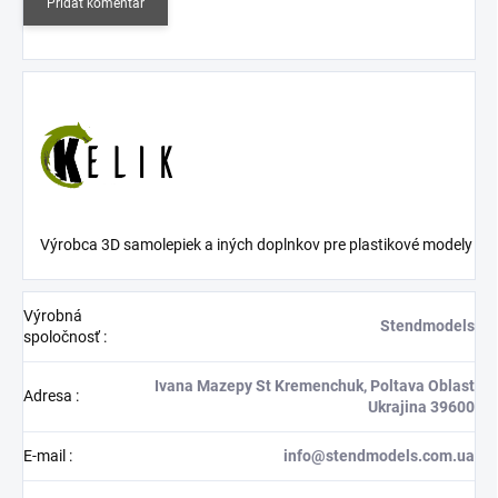
Pridať komentár
Výrobca 3D samolepiek a iných doplnkov pre plastikové modely
Výrobná
Stendmodels
spoločnosť
:
Ivana Mazepy St Kremenchuk, Poltava Oblast
Adresa
:
Ukrajina 39600
E-mail
:
info@stendmodels.com.ua