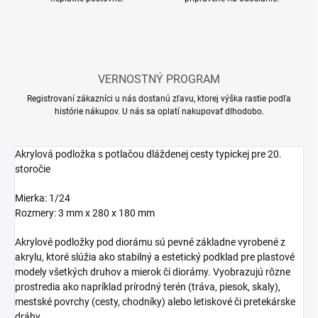
VERNOSTNÝ PROGRAM
Registrovaní zákazníci u nás dostanú zľavu, ktorej výška rastie podľa
histórie nákupov. U nás sa oplatí nakupovať dlhodobo.
Akrylová podložka s potlačou dláždenej cesty typickej pre 20.
storočie
Mierka: 1/24
Rozmery: 3 mm x 280 x 180 mm
Akrylové podložky pod diorámu sú pevné základne vyrobené z
akrylu, ktoré slúžia ako stabilný a estetický podklad pre plastové
modely všetkých druhov a mierok či diorámy. Vyobrazujú rôzne
prostredia ako napríklad prírodný terén (tráva, piesok, skaly),
mestské povrchy (cesty, chodníky) alebo letiskové či pretekárske
dráhy.