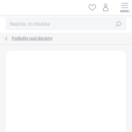
Prejsť
na
obsah
Hľadať
Podložky pod diorámy
ZNAČKA:
KELIK