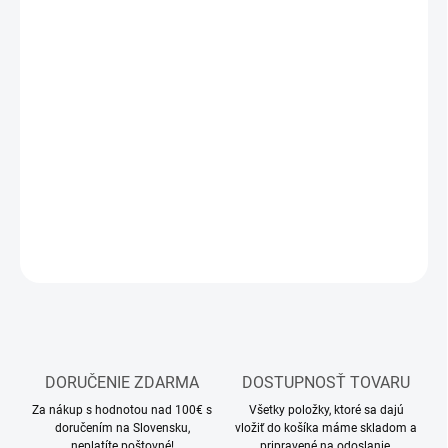
11.8.2026
MOŽNOSTI
DORUČENIA
−
+
Pridať do košíka
Akrylová podložka pod diorámu
DETAILNÉ INFORMÁCIE
OPÝTAŤ SA
STRÁŽIŤ
DORUČENIE ZDARMA
DOSTUPNOSŤ TOVARU
Za nákup s hodnotou nad 100€ s
Všetky položky, ktoré sa dajú
doručením na Slovensku,
vložiť do košíka máme skladom a
neplatíte poštovné!
pripravené na odoslanie.