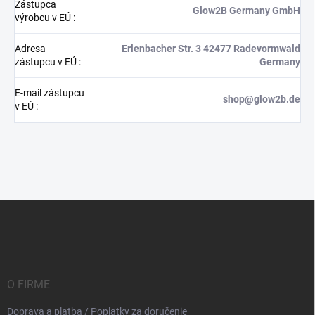
Zástupca
Glow2B Germany GmbH
výrobcu v EÚ
:
Adresa
Erlenbacher Str. 3 42477 Radevormwald
zástupcu v EÚ
:
Germany
E-mail zástupcu
shop@glow2b.de
v EÚ
:
Z
á
p
ä
t
i
O FIRME
e
Doprava a platba / Poplatky za doručenie