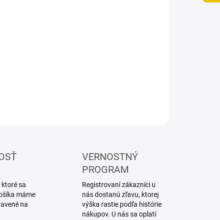
UČENIA
−
+
Pridať do košíka
lová podložka pod diorámu
ILNÉ INFORMÁCIE
OPÝTAŤ SA
STRÁŽIŤ
OSŤ
VERNOSTNÝ
PROGRAM
 ktoré sa
Registrovaní zákazníci u
 košíka máme
nás dostanú zľavu, ktorej
ravené na
výška rastie podľa histórie
nákupov. U nás sa oplatí