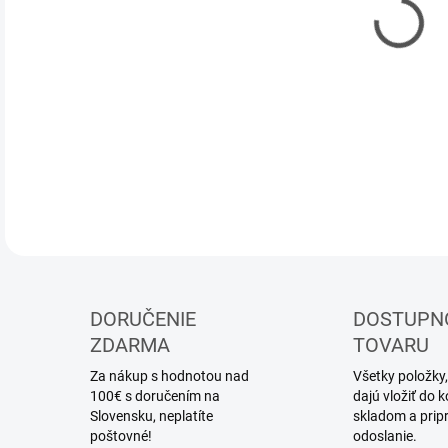
DOR
Akry
DETA
DORUČENIE
DOSTUPN
ZDARMA
TOVARU
Za nákup s hodnotou nad
Všetky položky,
100€ s doručením na
dajú vložiť do
Slovensku, neplatíte
skladom a prip
poštovné!
odoslanie.