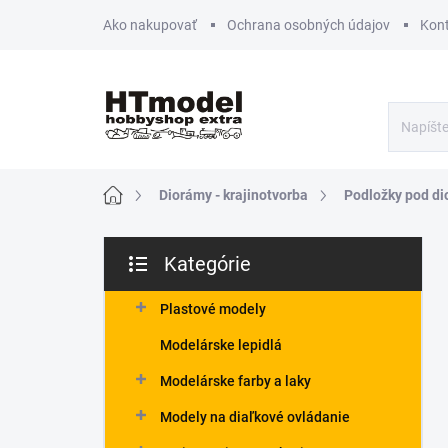
Prejsť
Ako nakupovať
Ochrana osobných údajov
Kon
na
obsah
Domov
Diorámy - krajinotvorba
Podložky pod d
B
Kategórie
o
Preskočiť
č
kategórie
n
Plastové modely
ý
Modelárske lepidlá
p
a
Modelárske farby a laky
n
Modely na diaľkové ovládanie
e
l