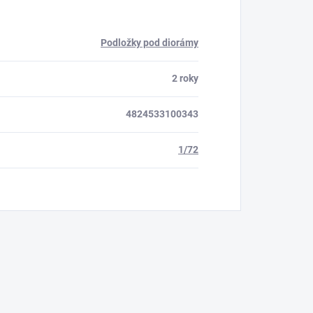
Podložky pod diorámy
2 roky
4824533100343
1/72