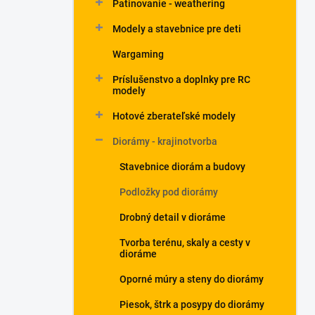
Patinovanie - weathering
Modely a stavebnice pre deti
Wargaming
Príslušenstvo a doplnky pre RC
modely
Hotové zberateľské modely
Diorámy - krajinotvorba
Stavebnice diorám a budovy
Podložky pod diorámy
Drobný detail v dioráme
Tvorba terénu, skaly a cesty v
dioráme
Oporné múry a steny do diorámy
Piesok, štrk a posypy do diorámy