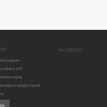
ŽBY
FACEBOOK
stný program
pre školy a CVČ
kladené otázky
 predajňa a výdajňa Poprad
kty
hív