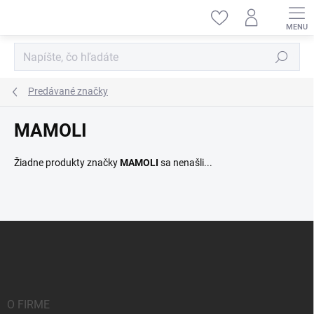
Prejsť
na
obsah
Hľadať
Predávané značky
MAMOLI
Žiadne produkty značky
MAMOLI
sa nenašli...
Z
á
p
ä
t
i
O FIRME