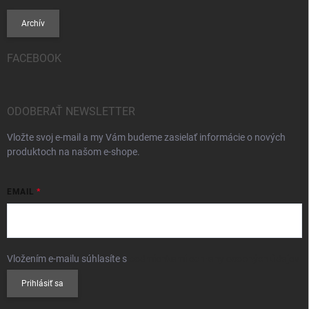
Archív
FACEBOOK
ODOBERAŤ NEWSLETTER
Vložte svoj e-mail a my Vám budeme zasielať informácie o nových
produktoch na našom e-shope.
EMAIL
Vložením e-mailu súhlasíte s
podmienkami ochrany osobných údajov
Prihlásiť sa