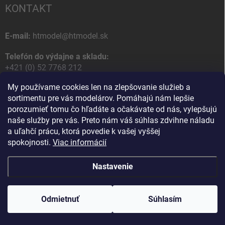
KONTAKT
E-mail:
htmodel@htmodel.sk
Telefón do výdajne a skladu:
+421 (0) 52 7768 212
My používame cookies len na zlepšovanie služieb a
Poštová / Odberná adresa:
sortimentu pre vás modelárov. Pomáhajú nám lepšie
HT model
porozumieť tomu čo hľadáte a očakávate od nás, vylepšujú
Na letisko 49
naše služby pre vás. Preto nám váš súhlas zdvihne náladu
058 01 Poprad
a uľahčí prácu, ktorá povedie k vašej vyššej
Slovenská Republika
spokojnosti.
Viac informácií
Nastavenie
Copyright 2026
HT model
. Všetky práva vyhradené.
Upraviť nastavenie
cookies
Odmietnuť
Ako vám pomôžem?
Súhlasím
Vytvoril Shoptet