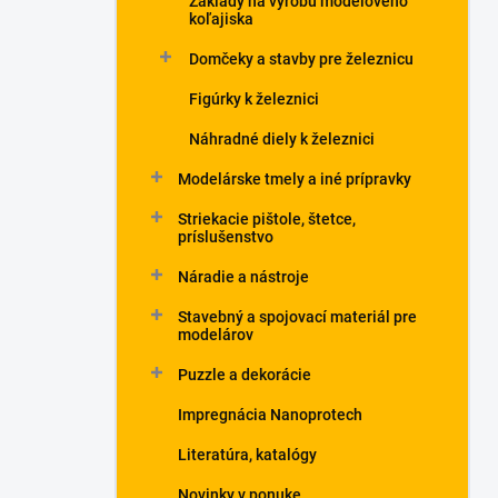
Základy na výrobu modelového
koľajiska
Domčeky a stavby pre železnicu
Figúrky k železnici
Náhradné diely k železnici
Modelárske tmely a iné prípravky
Striekacie pištole, štetce,
príslušenstvo
Náradie a nástroje
Stavebný a spojovací materiál pre
modelárov
Puzzle a dekorácie
Impregnácia Nanoprotech
Literatúra, katalógy
Novinky v ponuke