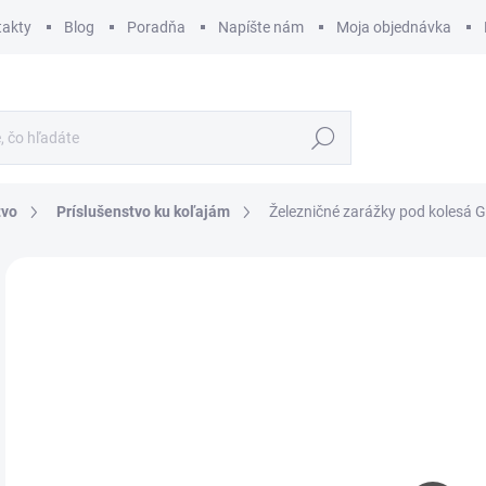
takty
Blog
Poradňa
Napíšte nám
Moja objednávka
Hľadať
tvo
Príslušenstvo ku koľajám
Železničné zarážky pod kolesá G
ZNAČKA:
HT MODEL
€
€6,
Jedn
SK
cena
MÔŽ
DO:
11.
MOŽ