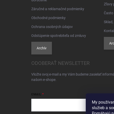
Zľavy 
Záručné a reklamačné podmienky
Často 
Obchodné podmienky
Sklad,
Ochrana osobných údajov
Konta
Odstúpenie spotrebiteľa od zmluvy
Arc
Archív
ODOBERAŤ NEWSLETTER
Vložte svoj e-mail a my Vám budeme zasielať inform
našom e-shope.
EMAIL
My používam
služieb a so
Pomáhajú n