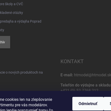
pre školy a CVČ
kladené otázky
 predajňa a výdajňa Poprad
kty
hív
KONTAKT
ácie o nových produktoch na
E-mail:
htmodel@htmodel.s
Telefón do výdajne a skladu
+421 (0) 52 7768 212
e cookies len na zlepšovanie
Poštová / Odberná adresa:
Odmietnuť
rtimentu pre vás modelárov.
HT model
ám lepšie porozumieť tomu čo