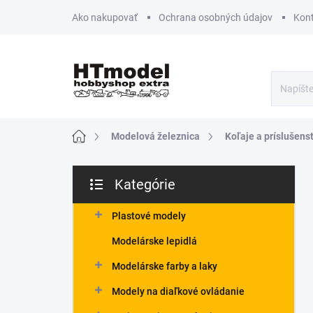
Prejsť
Ako nakupovať
Ochrana osobných údajov
Kon
na
obsah
Domov
Modelová železnica
Koľaje a príslušens
B
Kategórie
o
Preskočiť
č
kategórie
n
Plastové modely
ý
Modelárske lepidlá
p
a
Modelárske farby a laky
n
Modely na diaľkové ovládanie
e
l