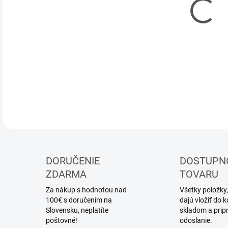
DOR
DETA
DORUČENIE
DOSTUPN
ZDARMA
TOVARU
Za nákup s hodnotou nad
Všetky položky,
100€ s doručením na
dajú vložiť do
Slovensku, neplatíte
skladom a prip
poštovné!
odoslanie.