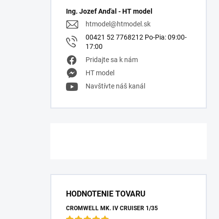
Ing. Jozef Anďal - HT model
htmodel
@
htmodel.sk
00421 52 7768212 Po-Pia: 09:00-
17:00
Pridajte sa k nám
HT model
Navštívte náš kanál
HODNOTENIE TOVARU
CROMWELL MK. IV CRUISER 1/35