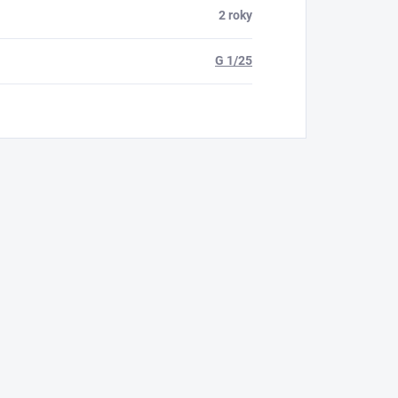
2 roky
G 1/25