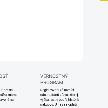
UČENIA
−
+
Pridať do košíka
ILNÉ INFORMÁCIE
OPÝTAŤ SA
STRÁŽIŤ
OSŤ
VERNOSTNÝ
PROGRAM
 ktoré sa
Registrovaní zákazníci u
 košíka máme
nás dostanú zľavu, ktorej
ravené na
výška rastie podľa histórie
nákupov. U nás sa oplatí