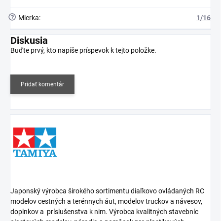
?
Mierka
:
1/16
Diskusia
Buďte prvý, kto napíše príspevok k tejto položke.
Pridať komentár
Japonský výrobca širokého sortimentu diaľkovo ovládaných RC
modelov cestných a terénnych áut, modelov truckov a návesov,
doplnkov a
príslušenstva k nim. Výrobca kvalitných stavebníc