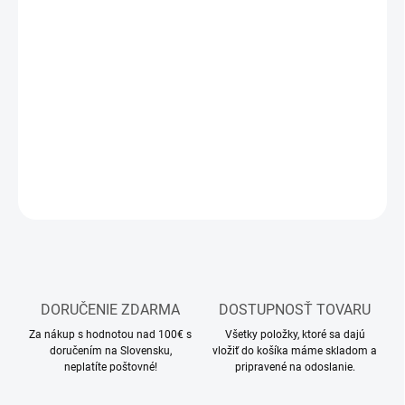
12.8.2026
MOŽNOSTI
DORUČENIA
−
+
Pridať do košíka
DETAILNÉ INFORMÁCIE
OPÝTAŤ SA
STRÁŽIŤ
DORUČENIE ZDARMA
DOSTUPNOSŤ TOVARU
Za nákup s hodnotou nad 100€ s
Všetky položky, ktoré sa dajú
doručením na Slovensku,
vložiť do košíka máme skladom a
neplatíte poštovné!
pripravené na odoslanie.