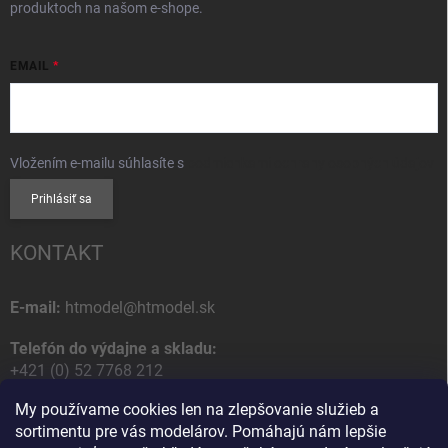
produktoch na našom e-shope.
EMAIL
Vložením e-mailu súhlasíte s
podmienkami ochrany osobných údajov
Prihlásiť sa
KONTAKT
E-mail:
htmodel@htmodel.sk
Telefón do výdajne a skladu:
+421 (0) 52 7768 212
My používame cookies len na zlepšovanie služieb a
Poštová / Odberná adresa:
sortimentu pre vás modelárov. Pomáhajú nám lepšie
HT model