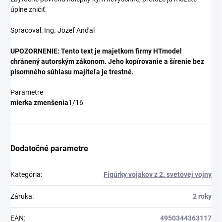
úplne zničiť.
Spracoval: Ing. Jozef Anďal
UPOZORNENIE: Tento text je majetkom firmy HTmodel
chránený autorským zákonom. Jeho kopírovanie a šírenie bez
písomného súhlasu majiteľa je trestné.
Parametre
mierka zmenšenia
1/16
Dodatočné parametre
Kategória
:
Figúrky vojakov z 2. svetovej vojny
Záruka
:
2 roky
EAN
:
4950344363117