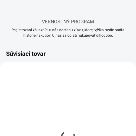
VERNOSTNÝ PROGRAM
Registrovaní zákazníci u nás dostanú zľavu, ktorej výška rastie podľa
histórie nákupov. U nás sa oplatí nakupovať dlhodobo.
Súvisiaci tovar
SKLADOM
SKLADOM
(32 KS)
(43 KS)
Lepidlo Tamiya Extra
Tamiya Extra Thin
Thin Cement so štetcom
Cement Quick-Set 40ml