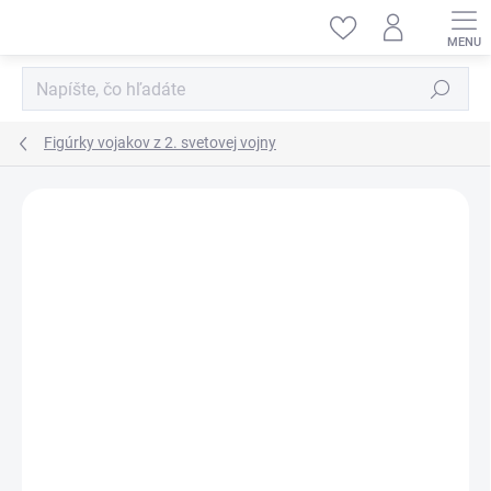
Prejsť
na
obsah
Hľadať
Figúrky vojakov z 2. svetovej vojny
ZNAČKA:
TAMIYA