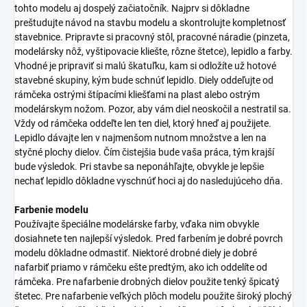
tohto modelu aj dospelý začiatočník. Najprv si dôkladne
preštudujte návod na stavbu modelu a skontrolujte kompletnosť
stavebnice. Pripravte si pracovný stôl, pracovné náradie (pinzeta,
modelársky nôž, vyštipovacie kliešte, rôzne štetce), lepidlo a farby.
Vhodné je pripraviť si malú škatuľku, kam si odložíte už hotové
stavebné skupiny, kým bude schnúť lepidlo. Diely oddeľujte od
rámčeka ostrými štípacími kliešťami na plast alebo ostrým
modelárskym nožom. Pozor, aby vám diel neoskočil a nestratil sa.
Vždy od rámčeka oddeľte len ten diel, ktorý hneď aj použijete.
Lepidlo dávajte len v najmenšom nutnom množstve a len na
styčné plochy dielov. Čím čistejšia bude vaša práca, tým krajší
bude výsledok. Pri stavbe sa neponáhľajte, obvykle je lepšie
nechať lepidlo dôkladne vyschnúť hoci aj do nasledujúceho dňa.
Farbenie modelu
Používajte špeciálne modelárske farby, vďaka nim obvykle
dosiahnete ten najlepší výsledok. Pred farbením je dobré povrch
modelu dôkladne odmastiť. Niektoré drobné diely je dobré
nafarbiť priamo v rámčeku ešte predtým, ako ich oddelíte od
rámčeka. Pre nafarbenie drobných dielov použite tenký špicatý
štetec. Pre nafarbenie veľkých plôch modelu použite široký plochý