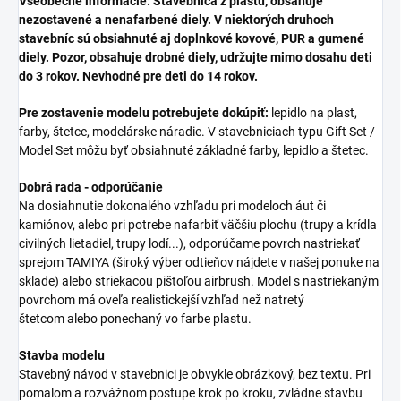
Všeobecné informácie: Stavebnica z plastu, obsahuje
nezostavené a nenafarbené diely. V niektorých druhoch
stavebníc sú obsiahnuté aj doplnkové kovové, PUR a gumené
diely. Pozor, obsahuje drobné diely, udržujte mimo dosahu deti
do 3 rokov. Nevhodné pre deti do 14 rokov.
Pre zostavenie modelu potrebujete dokúpiť:
lepidlo na plast,
farby, štetce, modelárske náradie. V stavebniciach typu Gift Set /
Model Set môžu byť obsiahnuté základné farby, lepidlo a štetec.
Dobrá rada - odporúčanie
Na dosiahnutie dokonalého vzhľadu pri modeloch áut či
kamiónov, alebo pri potrebe nafarbiť väčšiu plochu (trupy a krídla
civilných lietadiel, trupy lodí...), odporúčame povrch nastriekať
sprejom TAMIYA (široký výber odtieňov nájdete v našej ponuke na
sklade) alebo striekacou pištoľou airbrush. Model s nastriekaným
povrchom má oveľa realistickejší vzhľad než natretý
štetcom alebo ponechaný vo farbe plastu.
Stavba modelu
Stavebný návod v stavebnici je obvykle obrázkový, bez textu. Pri
pomalom a rozvážnom postupe krok po kroku, zvládne stavbu