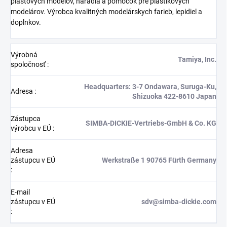
plastových modelov, náradia a pomôcok pre plastikových
modelárov. Výrobca kvalitných modelárskych farieb, lepidiel a
doplnkov.
Výrobná
Tamiya, Inc.
spoločnosť
:
Headquarters: 3-7 Ondawara, Suruga-Ku,
Adresa
:
Shizuoka 422-8610 Japan
Zástupca
SIMBA-DICKIE-Vertriebs-GmbH & Co. KG
výrobcu v EÚ
:
Adresa
zástupcu v EÚ
Werkstraße 1 90765 Fürth Germany
:
E-mail
zástupcu v EÚ
sdv@simba-dickie.com
: