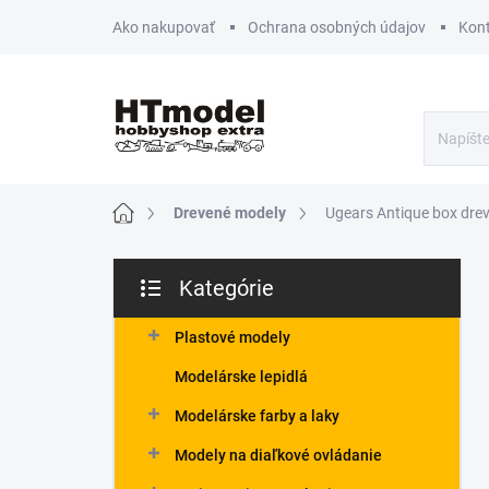
Prejsť
Ako nakupovať
Ochrana osobných údajov
Kon
na
obsah
Domov
Drevené modely
Ugears Antique box dre
B
Kategórie
o
Preskočiť
č
kategórie
n
Plastové modely
ý
Modelárske lepidlá
p
a
Modelárske farby a laky
n
Modely na diaľkové ovládanie
e
l