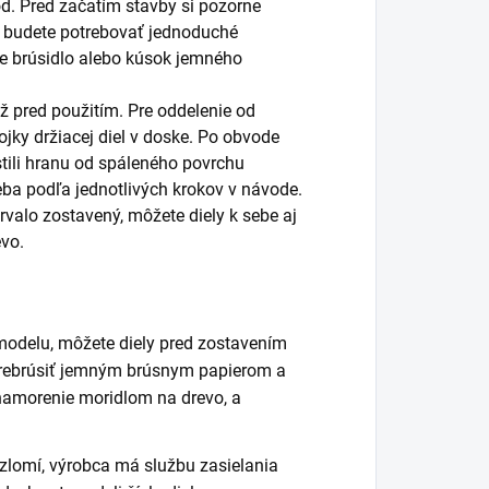
. Pred začatím stavby si pozorne
ci budete potrebovať jednoduché
e brúsidlo alebo kúsok jemného
až pred použitím. Pre oddelenie od
ojky držiacej diel v doske. Po obvode
stili hranu od spáleného povrchu
eba podľa jednotlivých krokov v návode.
trvalo zostavený, môžete diely k sebe aj
evo.
modelu, môžete diely pred zostavením
a prebrúsiť jemným brúsnym papierom a
namorenie moridlom na drevo, a
 zlomí, výrobca má službu zasielania