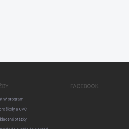
ŽBY
FACEBOOK
stný program
pre školy a CVČ
kladené otázky