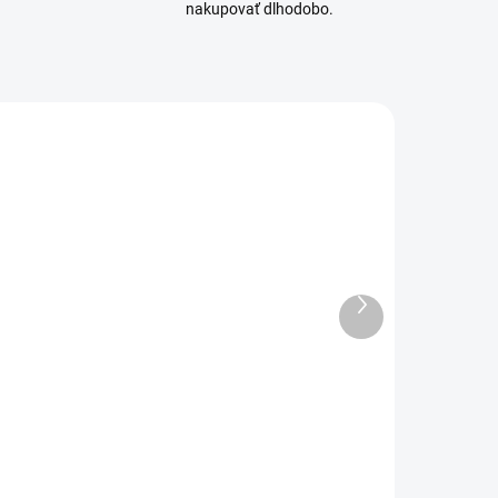
nakupovať dlhodobo.
KAVAN-KAV66.741
KAVAN-KAV66.742
SKLADOM
SKLADOM
(4 KS)
(2 KS)
Ďalší
Podložka na
Podložka na
produkt
ezanie Kavan
rezanie Kavan
A2
A3
600x450x3mm
450x300x3mm
€11,60
€6,40
9,43 bez DPH
€5,20 bez DPH
Do košíka
Do košíka