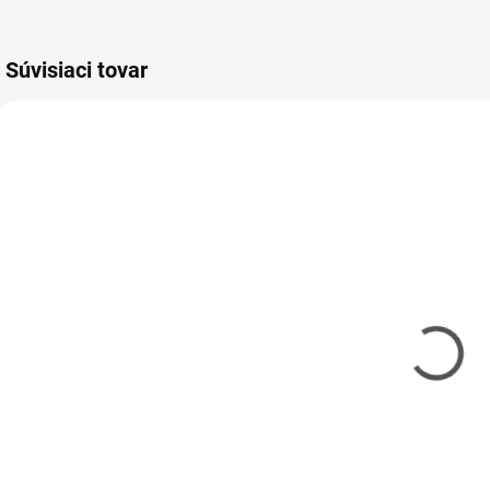
Súvisiaci tovar
SHES-PTK1010
KAVAN-KAV66.740
SKLADOM
SKLADOM
(3 KS)
(4 KS)
Náradie pre
Podložka na
plastikových
rezanie Kavan
r
modelárov
A1
sada PRO
900x600x3mm
€27,90
€18
€22,68 bez DPH
€14,63 bez DPH
€
Do košíka
Do košíka