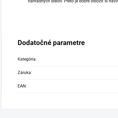
náhradných dielov. Preto je dobré odložiť si návod
Dodatočné parametre
Kategória
:
Záruka
:
EAN
: