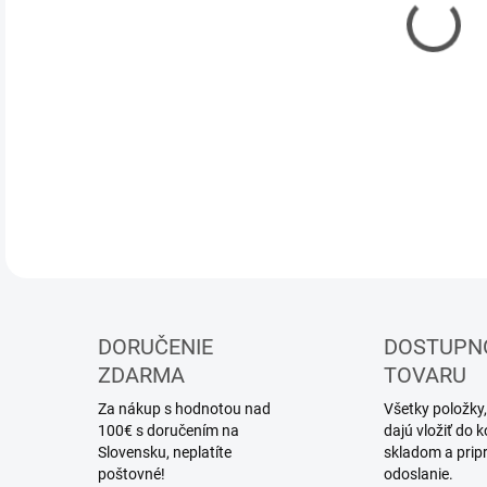
DOR
Drev
DETA
DORUČENIE
DOSTUPN
ZDARMA
TOVARU
Za nákup s hodnotou nad
Všetky položky,
100€ s doručením na
dajú vložiť do
Slovensku, neplatíte
skladom a prip
poštovné!
odoslanie.