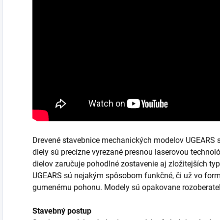
Drevené stavebnice mechanických modelov UGEARS sú 
diely sú precízne vyrezané presnou laserovou technológ
dielov zaručuje pohodlné zostavenie aj zložitejších t
UGEARS sú nejakým spôsobom funkčné, či už vo forme
gumenému pohonu. Modely sú opakovane rozoberateľné
Stavebný postup