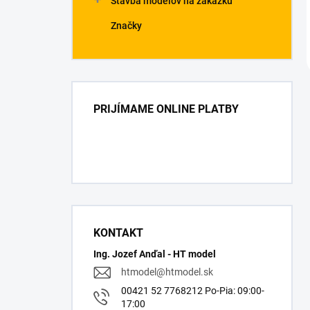
Stavba modelov na zákazku
Značky
PRIJÍMAME ONLINE PLATBY
KONTAKT
Ing. Jozef Anďal - HT model
htmodel
@
htmodel.sk
00421 52 7768212 Po-Pia: 09:00-
17:00