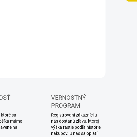
UČENIA
−
+
Pridať do košíka
ené mechanické stavebnice UGEARS
ILNÉ INFORMÁCIE
OPÝTAŤ SA
STRÁŽIŤ
OSŤ
VERNOSTNÝ
PROGRAM
 ktoré sa
Registrovaní zákazníci u
 košíka máme
nás dostanú zľavu, ktorej
ravené na
výška rastie podľa histórie
nákupov. U nás sa oplatí