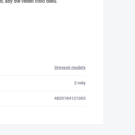
, aby ste vedeli číslo dielu.
Drevené modely
2 roky
4820184121003