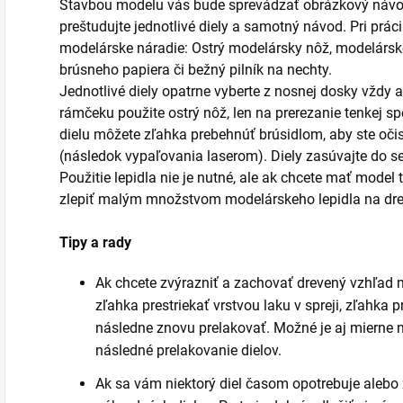
Stavbou modelu vás bude sprevádzať obrázkový návod
preštudujte jednotlivé diely a samotný návod. Pri prá
modelárske náradie: Ostrý modelársky nôž, modelársk
brúsneho papiera či bežný pilník na nechty.
Jednotlivé diely opatrne vyberte z nosnej dosky vždy 
rámčeku použite ostrý nôž, len na prerezanie tenkej sp
dielu môžete zľahka prebehnúť brúsidlom, aby ste oči
(následok vypaľovania laserom). Diely zasúvajte do s
Použitie lepidla nie je nutné, ale ak chcete mať model 
zlepiť malým množstvom modelárskeho lepidla na dr
Tipy a rady
Ak chcete zvýrazniť a zachovať drevený vzhľad 
zľahka prestriekať vrstvou laku v spreji, zľahk
následne znovu prelakovať. Možné je aj mierne 
následné prelakovanie dielov.
Ak sa vám niektorý diel časom opotrebuje alebo