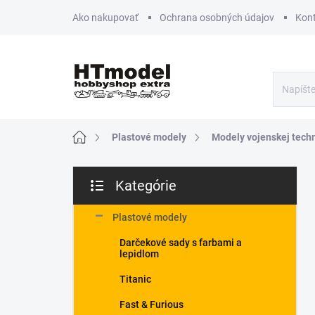
Prejsť
Ako nakupovať
Ochrana osobných údajov
Kon
na
obsah
Domov
Plastové modely
Modely vojenskej tech
B
Kategórie
o
Preskočiť
č
kategórie
n
Plastové modely
ý
Darčekové sady s farbami a
p
lepidlom
a
n
Titanic
e
Fast & Furious
l