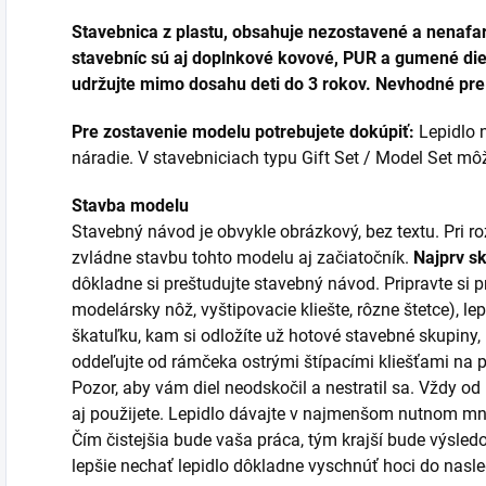
Stavebnica z plastu, obsahuje nezostavené a nenafar
stavebníc sú aj doplnkové kovové, PUR a gumené diel
udržujte mimo dosahu deti do 3 rokov. Nevhodné pre 
Pre zostavenie modelu potrebujete dokúpiť:
Lepidlo n
náradie. V stavebniciach typu Gift Set / Model Set môžu
Stavba modelu
Stavebný návod je obvykle obrázkový, bez textu. Pri 
zvládne stavbu tohto modelu aj začiatočník.
Najprv s
dôkladne si preštudujte stavebný návod. Pripravte si p
modelársky nôž, vyštipovacie kliešte, rôzne štetce), lep
škatuľku, kam si odložíte už hotové stavebné skupiny,
oddeľujte od rámčeka ostrými štípacími kliešťami na
Pozor, aby vám diel neodskočil a nestratil sa. Vždy od
aj použijete. Lepidlo dávajte v najmenšom nutnom mno
Čím čistejšia bude vaša práca, tým krajší bude výsledo
lepšie nechať lepidlo dôkladne vyschnúť hoci do nas