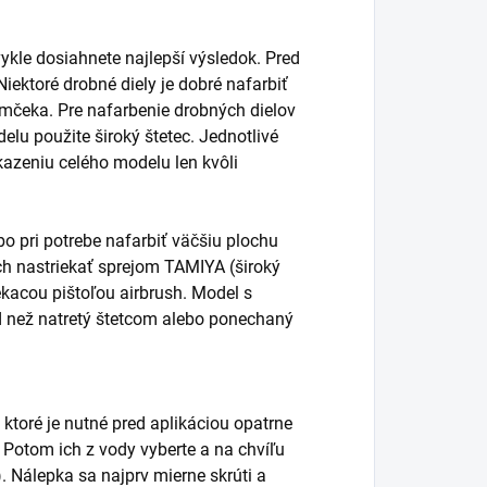
ykle dosiahnete najlepší výsledok. Pred
ektoré drobné diely je dobré nafarbiť
ámčeka. Pre nafarbenie drobných dielov
elu použite široký štetec. Jednotlivé
kazeniu celého modelu len kvôli
o pri potrebe nafarbiť väčšiu plochu
vrch nastriekať sprejom TAMIYA (široký
ekacou pištoľou airbrush. Model s
d než natretý štetcom alebo ponechaný
 ktoré je nutné pred aplikáciou opatrne
. Potom ich z vody vyberte a na chvíľu
. Nálepka sa najprv mierne skrúti a