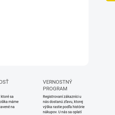
UČENIA
−
+
Pridať do košíka
tikové modely a stavebnice historických tankov
ILNÉ INFORMÁCIE
OPÝTAŤ SA
STRÁŽIŤ
OSŤ
VERNOSTNÝ
PROGRAM
 ktoré sa
Registrovaní zákazníci u
 košíka máme
nás dostanú zľavu, ktorej
ravené na
výška rastie podľa histórie
nákupov. U nás sa oplatí