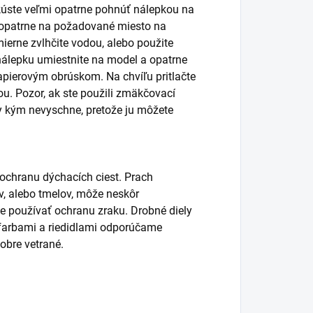
úste veľmi opatrne pohnúť nálepkou na
ť opatrne na požadované miesto na
ierne zvlhčite vodou, alebo použite
álepku umiestnite na model a opatrne
pierovým obrúskom. Na chvíľu pritlačte
. Pozor, ak ste použili zmäkčovací
y kým nevyschne, pretože ju môžete
 ochranu dýchacích ciest. Prach
lov, alebo tmelov, môže neskôr
používať ochranu zraku. Drobné diely
s farbami a riedidlami odporúčame
obre vetrané.