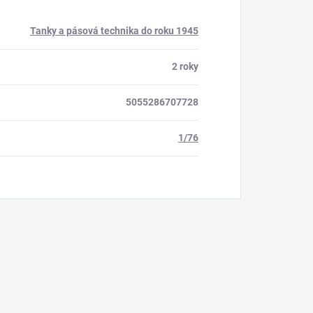
Tanky a pásová technika do roku 1945
2 roky
5055286707728
1/76