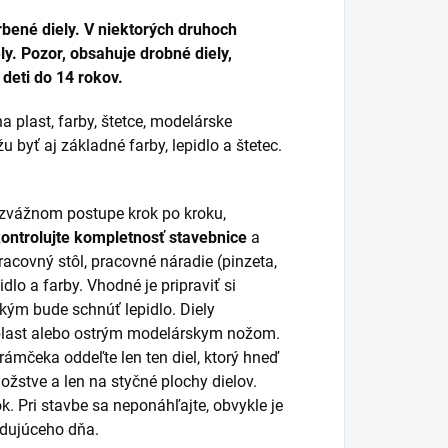
bené diely. V niektorých druhoch
y. Pozor, obsahuje drobné diely,
deti do 14 rokov.
a plast, farby, štetce, modelárske
 byť aj základné farby, lepidlo a štetec.
rozvážnom postupe krok po kroku,
kontrolujte kompletnosť stavebnice
a
racovný stôl, pracovné náradie (pinzeta,
idlo a farby. Vhodné je pripraviť si
 kým bude schnúť lepidlo. Diely
 plast alebo ostrým modelárskym nožom.
 rámčeka oddeľte len ten diel, ktorý hneď
žstve a len na styčné plochy dielov.
k. Pri stavbe sa neponáhľajte, obvykle je
ledujúceho dňa.