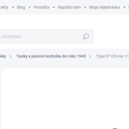
takty
Blog
Poradňa
Napíšte nám
Moja objednávka
Hľadať
niky
Tanky a pásová technika do roku 1945
Type 97 Chi Ha 1/
ZNAČKA:
AIRFIX
€
€6,
Jedn
SK
cena
MÔŽ
DO:
12.
MOŽ