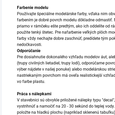
Farbenie modelu
Používajte špeciálne modelárske farby, vďaka nim obv
farbením je dobré povrch modelu dôkladne odmastiť. Ni
priamo v rámčeku ešte predtým, ako ich oddelíte od r
použite tenký štetec. Pre nafarbenie veľkých plôch mod
farby vždy nechajte dobre zaschnúť, predídete tým po
nedočkavosti.
Odporúčanie
Pre dosiahnutie dokonalého vzhľadu modelov áut, aleb
(trupy civilných lietadiel, trupy lodí), odporúčame po
výber nájdete v našej ponuke) alebo modelárskou stri
nastriekaným povrchom má oveľa realistickejší vzhľa
vo farbe plastu.
Práca s nálepkami
V stavebnici sú obvykle priložené nálepky typu "decal",
vystrihnúť a namočiť na 20 - 30 sekúnd do teplej vody
položte na hladkú plochu (napríklad sklenenú tabuľku)