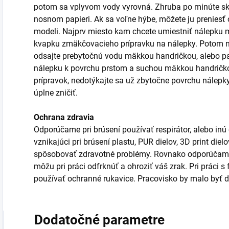
potom sa vplyvom vody vyrovná. Zhruba po minúte sk
nosnom papieri. Ak sa voľne hýbe, môžete ju prenies
modeli. Najprv miesto kam chcete umiestniť nálepku m
kvapku zmäkčovacieho prípravku na nálepky. Potom n
odsajte prebytočnú vodu mäkkou handričkou, alebo pa
nálepku k povrchu prstom a suchou mäkkou handričkou
prípravok, nedotýkajte sa už zbytočne povrchu nálepk
úplne zničiť.
Ochrana zdravia
Odporúčame pri brúsení používať respirátor, alebo inú
vznikajúci pri brúsení plastu, PUR dielov, 3D print die
spôsobovať zdravotné problémy. Rovnako odporúčame 
môžu pri práci odfrknúť a ohroziť váš zrak. Pri práci 
používať ochranné rukavice. Pracovisko by malo byť d
Dodatočné parametre