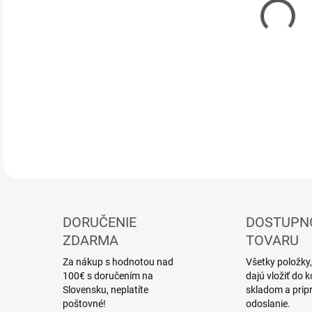
DOR
plas
DETA
DORUČENIE
DOSTUPN
ZDARMA
TOVARU
Za nákup s hodnotou nad
Všetky položky,
100€ s doručením na
dajú vložiť do
Slovensku, neplatíte
skladom a prip
poštovné!
odoslanie.