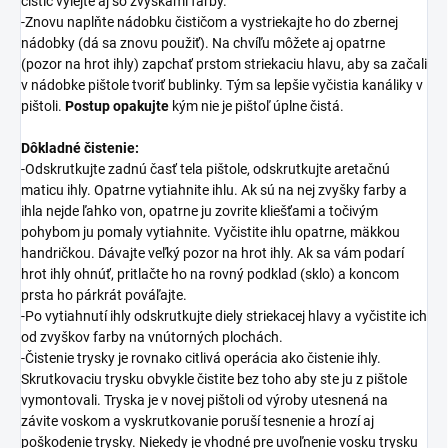
čistič vylejte aj so zvyškami farby.
-Znovu naplňte nádobku čističom a vystriekajte ho do zbernej
nádobky (dá sa znovu použiť). Na chvíľu môžete aj opatrne
(pozor na hrot ihly) zapchať prstom striekaciu hlavu, aby sa začali
v nádobke pištole tvoriť bublinky. Tým sa lepšie vyčistia kanáliky v
pištoli.
Postup opakujte
kým nie je pištoľ úplne čistá.
Dôkladné čistenie:
-Odskrutkujte zadnú časť tela pištole, odskrutkujte aretačnú
maticu ihly. Opatrne vytiahnite ihlu. Ak sú na nej zvyšky farby a
ihla nejde ľahko von, opatrne ju zovrite kliešťami a točivým
pohybom ju pomaly vytiahnite. Vyčistite ihlu opatrne, mäkkou
handričkou. Dávajte veľký pozor na hrot ihly. Ak sa vám podarí
hrot ihly ohnúť, pritlačte ho na rovný podklad (sklo) a koncom
prsta ho párkrát pováľajte.
-Po vytiahnutí ihly odskrutkujte diely striekacej hlavy a vyčistite ich
od zvyškov farby na vnútorných plochách.
-Čistenie trysky je rovnako citlivá operácia ako čistenie ihly.
Skrutkovaciu trysku obvykle čistite bez toho aby ste ju z pištole
vymontovali. Tryska je v novej pištoli od výroby utesnená na
závite voskom a vyskrutkovanie poruší tesnenie a hrozí aj
poškodenie trysky. Niekedy je vhodné pre uvoľnenie vosku trysku