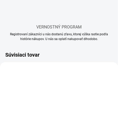
VERNOSTNÝ PROGRAM
Registrovaní zákazníci u nás dostanú zľavu, ktorej výška rastie podľa
histórie nákupov. U nás sa oplatí nakupovať dlhodobo.
Súvisiaci tovar
SKLADOM
SKLADOM
(1 BALENIE)
(1 BALENIE)