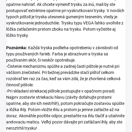
opatrne nahriať. Ak chcete vymeniť trysku za inú, mali by ste
postupovať extrémne opatrne pri vyskrutkovaní trysky. V novších
typoch pištolí je tryska utesnená gumeným tesnením, vtedy je
vyskrutkovanie jednoduchšie. Trysku typu VEGA ľahko uvoľníte z
lôžka zatlačením prstom zboku na trysku. Potom vyčistite aj
lôžko trysky.
Poznámka:
Každá tryska podlieha opotrebeniu v závislosti od
typu používaných farieb. Farba je abrazívum a tryska sa
používaním skôr, či neskôr opotrebuje.
-Čistenie mechanizmu spúšte a zadnej časti pištole je nutné pri
väčšom znečistení. Pri bežnej prevádzke stačí pištoľ celkom
rozobrať len raz za čas, keď sa vám zdá, že je zhoršená celková
činnosť pištole.
-Pri skladaní striekacej pištole postupujte v opačnom poradí.
Najprv zostavte striekaciu hlavu (závity doťahujte prstami
opatrne, aby ste ich nestrhli!), potom pokračujte zostavou spúšte
a lôžka ihly. Potom vložte ihlu a prstom ju jemne zatlačte až na
doraz. Akonáhle pocítite odpor, prestaňte na ihlu tlačiť a utiahnite
aretovaciu maticu. Veľký pozor dávajte pri zatláčaní ihly, aby ste
neroztrhli trysku!