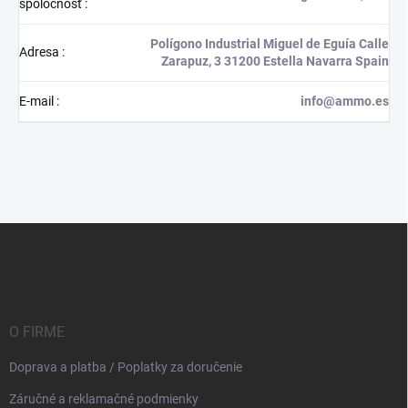
spoločnosť
:
Polígono Industrial Miguel de Eguía Calle
Adresa
:
Zarapuz, 3 31200 Estella Navarra Spain
E-mail
:
info@ammo.es
Z
á
p
ä
t
i
O FIRME
e
Doprava a platba / Poplatky za doručenie
Záručné a reklamačné podmienky