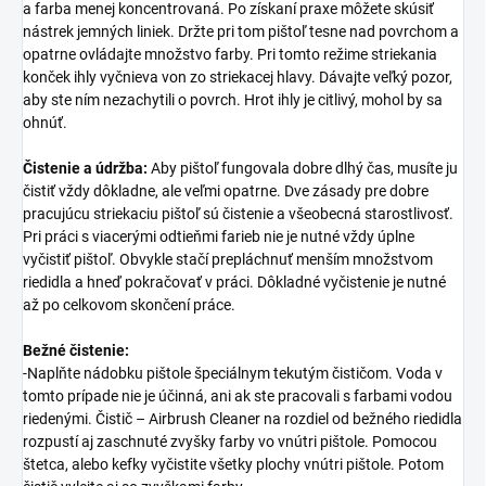
a farba menej koncentrovaná. Po získaní praxe môžete skúsiť
nástrek jemných liniek. Držte pri tom pištoľ tesne nad povrchom a
opatrne ovládajte množstvo farby. Pri tomto režime striekania
konček ihly vyčnieva von zo striekacej hlavy. Dávajte veľký pozor,
aby ste ním nezachytili o povrch. Hrot ihly je citlivý, mohol by sa
ohnúť.
Čistenie a údržba:
Aby pištoľ fungovala dobre dlhý čas, musíte ju
čistiť vždy dôkladne, ale veľmi opatrne. Dve zásady pre dobre
pracujúcu striekaciu pištoľ sú čistenie a všeobecná starostlivosť.
Pri práci s viacerými odtieňmi farieb nie je nutné vždy úplne
vyčistiť pištoľ. Obvykle stačí prepláchnuť menším množstvom
riedidla a hneď pokračovať v práci. Dôkladné vyčistenie je nutné
až po celkovom skončení práce.
Bežné čistenie:
-Naplňte nádobku pištole špeciálnym tekutým čističom. Voda v
tomto prípade nie je účinná, ani ak ste pracovali s farbami vodou
riedenými. Čistič – Airbrush Cleaner na rozdiel od bežného riedidla
rozpustí aj zaschnuté zvyšky farby vo vnútri pištole. Pomocou
štetca, alebo kefky vyčistite všetky plochy vnútri pištole. Potom