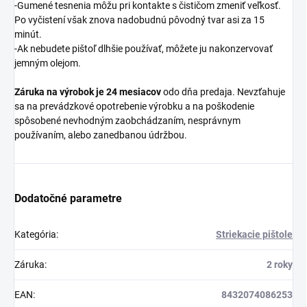
-Gumené tesnenia môžu pri kontakte s čističom zmeniť veľkosť.
Po vyčistení však znova nadobudnú pôvodný tvar asi za 15
minút.
-Ak nebudete pištoľ dlhšie používať, môžete ju nakonzervovať
jemným olejom.
Záruka na výrobok je 24 mesiacov
odo dňa predaja. Nevzťahuje
sa na prevádzkové opotrebenie výrobku a na poškodenie
spôsobené nevhodným zaobchádzaním, nesprávnym
používaním, alebo zanedbanou údržbou.
Dodatočné parametre
Kategória
:
Striekacie pištole
Záruka
:
2 roky
EAN
:
8432074086253