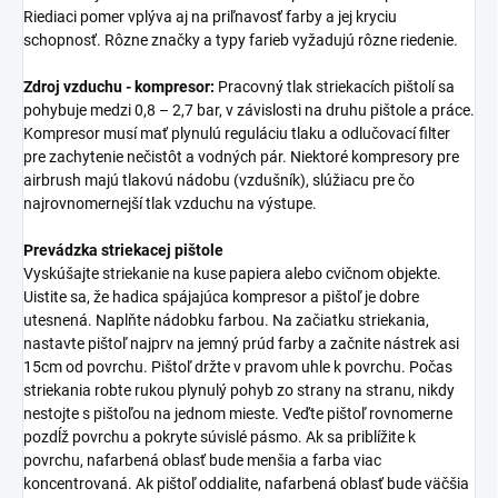
Riediaci pomer vplýva aj na priľnavosť farby a jej kryciu
schopnosť. Rôzne značky a typy farieb vyžadujú rôzne riedenie.
Zdroj vzduchu - kompresor:
Pracovný tlak striekacích pištolí sa
pohybuje medzi 0,8 – 2,7 bar, v závislosti na druhu pištole a práce.
Kompresor musí mať plynulú reguláciu tlaku a odlučovací filter
pre zachytenie nečistôt a vodných pár. Niektoré kompresory pre
airbrush majú tlakovú nádobu (vzdušník), slúžiacu pre čo
najrovnomernejší tlak vzduchu na výstupe.
Prevádzka striekacej pištole
Vyskúšajte striekanie na kuse papiera alebo cvičnom objekte.
Uistite sa, že hadica spájajúca kompresor a pištoľ je dobre
utesnená. Naplňte nádobku farbou. Na začiatku striekania,
nastavte pištoľ najprv na jemný prúd farby a začnite nástrek asi
15cm od povrchu. Pištoľ držte v pravom uhle k povrchu. Počas
striekania robte rukou plynulý pohyb zo strany na stranu, nikdy
nestojte s pištoľou na jednom mieste. Veďte pištoľ rovnomerne
pozdĺž povrchu a pokryte súvislé pásmo. Ak sa priblížite k
povrchu, nafarbená oblasť bude menšia a farba viac
koncentrovaná. Ak pištoľ oddialite, nafarbená oblasť bude väčšia