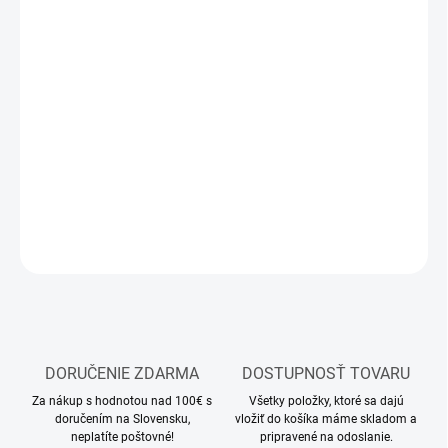
13.8.2026
MOŽNOSTI
DORUČENIA
−
+
Pridať do košíka
Modelárska striekacia pištoľ
DETAILNÉ INFORMÁCIE
OPÝTAŤ SA
STRÁŽIŤ
DORUČENIE ZDARMA
DOSTUPNOSŤ TOVARU
Za nákup s hodnotou nad 100€ s
Všetky položky, ktoré sa dajú
doručením na Slovensku,
vložiť do košíka máme skladom a
neplatíte poštovné!
pripravené na odoslanie.