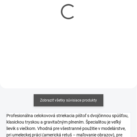
Sada akrylových farieb
Sada akrylových farieb
ICM - WWII Soviet AFV
ICM - Invader B-26K and
6x12ml
Other Vietnam aircraft
6x12ml
€11,40
€8,40
€9,27 bez DPH
€6,83 bez DPH
Jednotková
Jednotková
€1,90 / 1 ks
€1,40 / 1 ks
cena:
cena:
Do košíka
Do košíka
Zobraziť všetky súvisiace produkty
Profesionálna celokovová striekacia pištoľ s dvojčinnou spúšťou,
klasickou tryskou a gravitačným plnením. Špecialitou je veľký
lievik s viečkom. Vhodná pre všestranné použitie v modelárstve,
pri umeleckej práci (americká retuš – maľovanie obrazov), pre