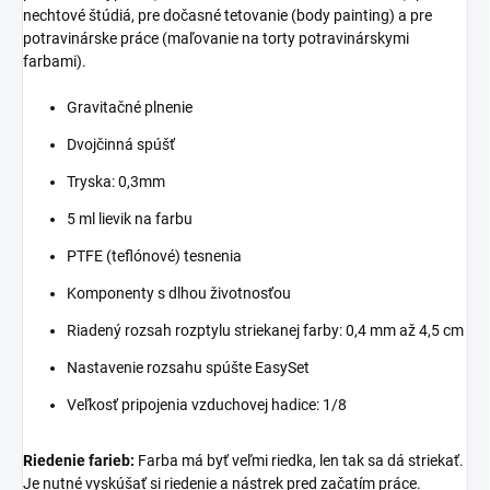
nechtové štúdiá, pre dočasné tetovanie (body painting) a pre
potravinárske práce (maľovanie na torty potravinárskymi
farbami).
Gravitačné plnenie
Dvojčinná spúšť
Tryska: 0,3mm
5 ml lievik na farbu
PTFE (teflónové) tesnenia
Komponenty s dlhou životnosťou
Riadený rozsah rozptylu striekanej farby: 0,4 mm až 4,5 cm
Nastavenie rozsahu spúšte EasySet
Veľkosť pripojenia vzduchovej hadice: 1/8
Riedenie farieb:
Farba má byť veľmi riedka, len tak sa dá striekať.
Je nutné vyskúšať si riedenie a nástrek pred začatím práce.