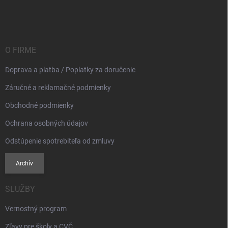
á
p
ä
t
i
O FIRME
e
Doprava a platba / Poplatky za doručenie
Záručné a reklamačné podmienky
Obchodné podmienky
Ochrana osobných údajov
Odstúpenie spotrebiteľa od zmluvy
Archív
SLUŽBY
Vernostný program
Zľavy pre školy a CVČ