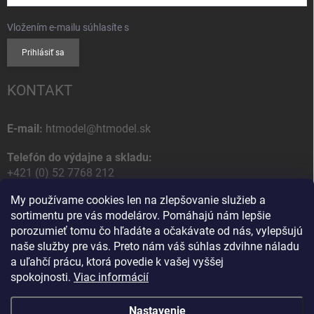
Vložením e-mailu súhlasíte s
podmienkami ochrany osobných údajov
Prihlásiť sa
KONTAKT
E-mail:
htmodel@htmodel.sk
Telefón do výdajne a skladu:
+421 (0) 52 7768 212
My používame cookies len na zlepšovanie služieb a
Poštová / Odberná adresa:
sortimentu pre vás modelárov. Pomáhajú nám lepšie
HT model
porozumieť tomu čo hľadáte a očakávate od nás, vylepšujú
Na letisko 49
naše služby pre vás. Preto nám váš súhlas zdvihne náladu
058 01 Poprad
a uľahčí prácu, ktorá povedie k vašej vyššej
Slovenská Republika
spokojnosti.
Viac informácií
Nastavenie