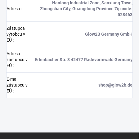
Nanlong Industrial Zone, Sanxiang Town,
Adresa
:
Zhongshan City, Guangdong Province Zip code:
528463
Zástupca
výrobcu v
Glow2B Germany GmbH
EÚ
:
Adresa
zástupcu v
Erlenbacher Str. 3 42477 Radevormwald Germany
EÚ
:
E-mail
zástupcu v
shop@glow2b.de
EÚ
:
Z