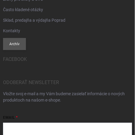
Často kladené otázky
Sklad, predajňa a výdajňa Poprad
Kontakty
Archív
FACEBOOK
ODOBERAŤ NEWSLETTER
Vložte svoj e-mail a my Vám budeme zasielať informácie o nových
produktoch na našom e-shope.
EMAIL