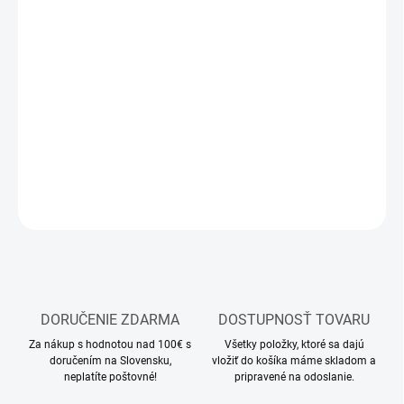
MOŽNOSTI
DORUČENIA
−
+
Pridať do košíka
Modelárske rydlo
DETAILNÉ INFORMÁCIE
OPÝTAŤ SA
STRÁŽIŤ
DORUČENIE ZDARMA
DOSTUPNOSŤ TOVARU
Za nákup s hodnotou nad 100€ s
Všetky položky, ktoré sa dajú
doručením na Slovensku,
vložiť do košíka máme skladom a
neplatíte poštovné!
pripravené na odoslanie.