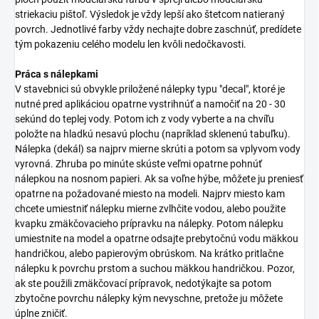
striekaciu pištoľ. Výsledok je vždy lepší ako štetcom natieraný
povrch. Jednotlivé farby vždy nechajte dobre zaschnúť, predídete
tým pokazeniu celého modelu len kvôli nedočkavosti.
Práca s nálepkami
V stavebnici sú obvykle priložené nálepky typu "decal", ktoré je
nutné pred aplikáciou opatrne vystrihnúť a namočiť na 20 - 30
sekúnd do teplej vody. Potom ich z vody vyberte a na chvíľu
položte na hladkú nesavú plochu (napríklad sklenenú tabuľku).
Nálepka (dekál) sa najprv mierne skrúti a potom sa vplyvom vody
vyrovná. Zhruba po minúte skúste veľmi opatrne pohnúť
nálepkou na nosnom papieri. Ak sa voľne hýbe, môžete ju preniesť
opatrne na požadované miesto na modeli. Najprv miesto kam
chcete umiestniť nálepku mierne zvlhčite vodou, alebo použite
kvapku zmäkčovacieho prípravku na nálepky. Potom nálepku
umiestnite na model a opatrne odsajte prebytočnú vodu mäkkou
handričkou, alebo papierovým obrúskom. Na krátko pritlačne
nálepku k povrchu prstom a suchou mäkkou handričkou. Pozor,
ak ste použili zmäkčovací prípravok, nedotýkajte sa potom
zbytočne povrchu nálepky kým nevyschne, pretože ju môžete
úplne zničiť.