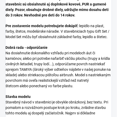
stavebníc sú obsiahnuté aj doplnkové kovové, PUR a gumené
diely. Pozor, obsahuje drobné diely, udržujte mimo dosahu deti
do 3 rokov. Nevhodné pre deti do 14 rokov.
Pre zostavenie modelu potrebujete dokúpiť:
lepidlo na plast,
farby, štetce, modelárske náradie. V stavebniciach typu Gift Set /
Model Set môžu byť obsiahnuté základné farby, lepidlo a štetec.
Dobrá rada - odporúčanie
Na dosiahnutie dokonalého vzhľadu pri modeloch áut či
kamiónov, alebo pri potrebe nafarbiť väčšiu plochu (trupy a krídla
civilných lietadiel, trupy lodí...), odporúčame povrch nastriekať
sprejom TAMIYA (široký výber odtieňov nájdete v našej ponuke na
sklade) alebo striekacou pištoľou airbrush. Model s nastriekaným
povrchom má oveľa realistickejší vzhľad než natretý
štetcom alebo ponechaný vo farbe plastu.
Stavba modelu
Stavebný návod v stavebnici je obvykle obrázkový, bez textu. Pri
pomalom a rozvážnom postupe krok po kroku, zvládne stavbu
tohto modelu aj dospelý začiatočník. Najprv si dôkladne