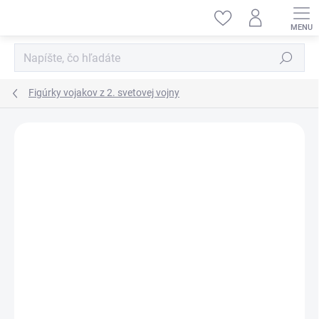
Prejsť
na
obsah
Hľadať
Figúrky vojakov z 2. svetovej vojny
ZNAČKA:
MINIART