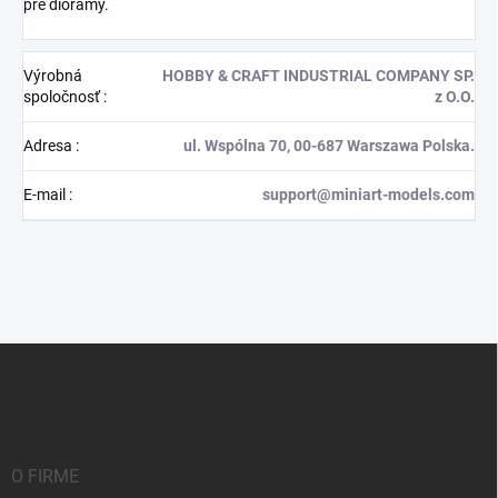
pre diorámy.
Výrobná
HOBBY & CRAFT INDUSTRIAL COMPANY SP.
spoločnosť
:
z O.O.
Adresa
:
ul. Wspólna 70, 00-687 Warszawa Polska.
E-mail
:
support@miniart-models.com
Z
á
p
ä
t
i
O FIRME