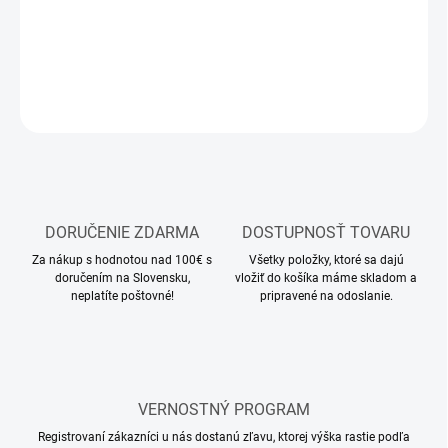
DETAILNÉ INFORMÁCIE
OPÝTAŤ SA
STRÁŽIŤ
DORUČENIE ZDARMA
DOSTUPNOSŤ TOVARU
Za nákup s hodnotou nad 100€ s
Všetky položky, ktoré sa dajú
doručením na Slovensku,
vložiť do košíka máme skladom a
neplatíte poštovné!
pripravené na odoslanie.
VERNOSTNÝ PROGRAM
Registrovaní zákazníci u nás dostanú zľavu, ktorej výška rastie podľa