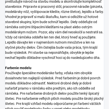
preštudujte návod na stavbu modelu a skontrolujte kompletnosť
stavebnice. Pripravte si pracovný stôl, pracovné náradie (pinzeta,
modelársky nôž, vyštipovacie kliešte, rôzne štetce), lepidlo a farby.
Vhodné je pripraviť si malú škatuľku, kam si odložíte už hotové
stavebné skupiny, kým bude schnúť lepidlo. Diely oddeľujte od
rámčeka ostrými štípacími kliešťami na plast alebo ostrým
modelárskym nožom. Pozor, aby vám diel neoskočil a nestratil sa.
Vždy od rámčeka oddeľte len ten diel, ktorý hneď aj použijete.
Lepidlo dávajte len v najmenšom nutnom množstve a len na
styčné plochy dielov. Čím čistejšia bude vaša práca, tým krajší
bude výsledok. Pri stavbe sa neponáhľajte, obvykle je lepšie
nechať lepidlo dôkladne vyschnúť hoci aj do nasledujúceho dňa.
Farbenie modelu
Používajte špeciálne modelárske farby, vďaka nim obvykle
dosiahnete ten najlepší výsledok. Pred farbením je dobré povrch
modelu dôkladne odmastiť. Niektoré drobné diely je dobré
nafarbiť priamo v rámčeku ešte predtým, ako ich oddelíte od
rámčeka. Pre nafarbenie drobných dielov použite tenký špicatý
štetec. Pre nafarbenie veľkých plôch modelu použite široký plochý
štetec. Pre krajší vzhľad modelu odporúčame pri farbení väčších
plôch použiť modelársku farbu v spreji alebo modelársku