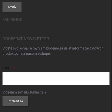
Archív
FACEBOOK
ODOBERAŤ NEWSLETTER
Vložte svoj e-mail a my Vám budeme zasielať informácie o nových
produktoch na našom e-shope.
EMAIL
Vložením e-mailu súhlasíte s
podmienkami ochrany osobných údajov
Prihlásiť sa