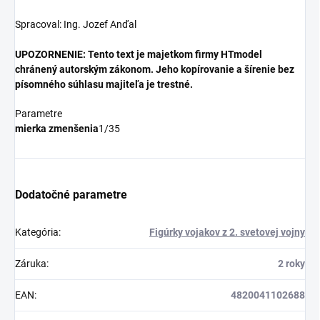
Spracoval: Ing. Jozef Anďal
UPOZORNENIE: Tento text je majetkom firmy HTmodel
chránený autorským zákonom. Jeho kopírovanie a šírenie bez
písomného súhlasu majiteľa je trestné.
Parametre
mierka zmenšenia
1/35
Dodatočné parametre
Kategória
:
Figúrky vojakov z 2. svetovej vojny
Záruka
:
2 roky
EAN
:
4820041102688