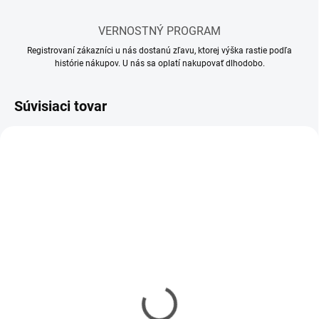
VERNOSTNÝ PROGRAM
Registrovaní zákazníci u nás dostanú zľavu, ktorej výška rastie podľa
histórie nákupov. U nás sa oplatí nakupovať dlhodobo.
Súvisiaci tovar
SKLADOM
SKLADOM
(65 KS)
(112 KS)
Lepidlo Revell ihla
Lepidlo Revell ihla MINI
CONTACTA
Contacta Professional
PROFESSIONAL 25g
12,5g