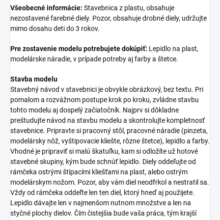
Všeobecné informácie:
Stavebnica z plastu, obsahuje
nezostavené farebné diely. Pozor, obsahuje drobné diely, udržujte
mimo dosahu deti do 3 rokov.
Pre zostavenie modelu potrebujete dokúpiť:
Lepidlo na plast,
modelárske náradie, v prípade potreby aj farby a štetce.
Stavba modelu
Stavebný návod v stavebnici je obvykle obrázkový, bez textu. Pri
pomalom a rozvážnom postupe krok po kroku, zvládne stavbu
tohto modelu aj dospelý začiatočník. Najprv si dôkladne
preštudujte návod na stavbu modelu a skontrolujte kompletnosť
stavebnice. Pripravte si pracovný stôl, pracovné náradie (pinzeta,
modelársky nôž, vyštipovacie kliešte, rôzne štetce), lepidlo a farby.
Vhodné je pripraviť si malú škatuľku, kam si odložíte už hotové
stavebné skupiny, kým bude schnúť lepidlo. Diely oddeľujte od
rámčeka ostrými štípacími kliešťami na plast, alebo ostrým
modelárskym nožom. Pozor, aby vám diel neodfrkol a nestratil sa.
Vždy od rámčeka oddeľte len ten diel, ktorý hneď aj použijete.
Lepidlo dávajte len v najmenšom nutnom množstve a len na
styčné plochy dielov. Čím čistejšia bude vaša práca, tým krajší