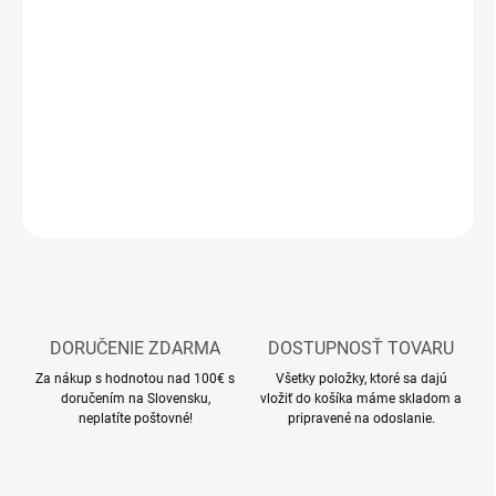
MOŽNOSTI
DORUČENIA
−
+
Pridať do košíka
DETAILNÉ INFORMÁCIE
OPÝTAŤ SA
STRÁŽIŤ
DORUČENIE ZDARMA
DOSTUPNOSŤ TOVARU
Za nákup s hodnotou nad 100€ s
Všetky položky, ktoré sa dajú
doručením na Slovensku,
vložiť do košíka máme skladom a
neplatíte poštovné!
pripravené na odoslanie.