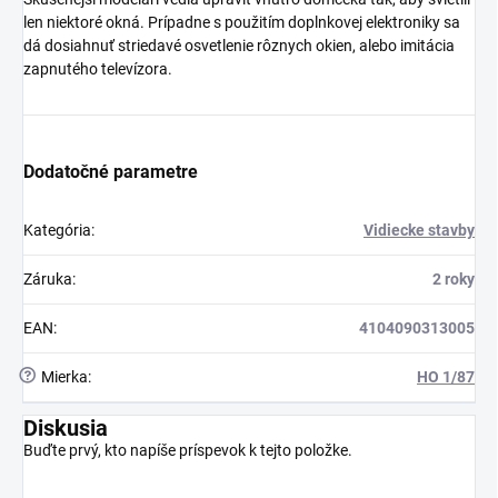
len niektoré okná. Prípadne s použitím doplnkovej elektroniky sa
dá dosiahnuť striedavé osvetlenie rôznych okien, alebo imitácia
zapnutého televízora.
Dodatočné parametre
Kategória
:
Vidiecke stavby
Záruka
:
2 roky
EAN
:
4104090313005
?
Mierka
:
HO 1/87
Diskusia
Buďte prvý, kto napíše príspevok k tejto položke.