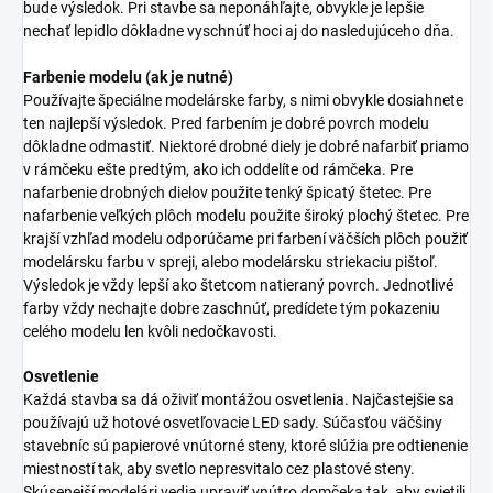
bude výsledok. Pri stavbe sa neponáhľajte, obvykle je lepšie
nechať lepidlo dôkladne vyschnúť hoci aj do nasledujúceho dňa.
Farbenie modelu (ak je nutné)
Používajte špeciálne modelárske farby, s nimi obvykle dosiahnete
ten najlepší výsledok. Pred farbením je dobré povrch modelu
dôkladne odmastiť. Niektoré drobné diely je dobré nafarbiť priamo
v rámčeku ešte predtým, ako ich oddelíte od rámčeka. Pre
nafarbenie drobných dielov použite tenký špicatý štetec. Pre
nafarbenie veľkých plôch modelu použite široký plochý štetec. Pre
krajší vzhľad modelu odporúčame pri farbení väčších plôch použiť
modelársku farbu v spreji, alebo modelársku striekaciu pištoľ.
Výsledok je vždy lepší ako štetcom natieraný povrch. Jednotlivé
farby vždy nechajte dobre zaschnúť, predídete tým pokazeniu
celého modelu len kvôli nedočkavosti.
Osvetlenie
Každá stavba sa dá oživiť montážou osvetlenia. Najčastejšie sa
používajú už hotové osvetľovacie LED sady. Súčasťou väčšiny
stavebníc sú papierové vnútorné steny, ktoré slúžia pre odtienenie
miestností tak, aby svetlo nepresvitalo cez plastové steny.
Skúsenejší modelári vedia upraviť vnútro domčeka tak, aby svietili