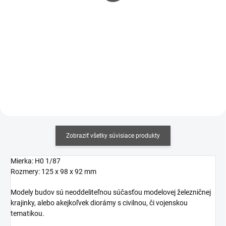
€5,20
€3,80
€4,23 bez DPH
€3,09 bez DPH
Jednotková
Jednotková
€20,80 / 100 g
€304 / 1 kg
cena:
cena:
Do košíka
Do košíka
Zobraziť všetky súvisiace produkty
Mierka: H0 1/87
Rozmery:
125 x 98 x 92 mm
Modely budov sú neoddeliteľnou súčasťou modelovej železničnej
krajinky, alebo akejkoľvek diorámy s civilnou, či vojenskou
tematikou.