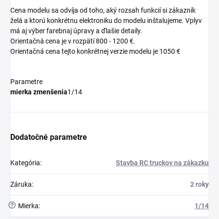
Cena modelu sa odvíja od toho, aký rozsah funkcií si zákazník
želá a ktorú konkrétnu elektroniku do modelu inštalujeme. Vplyv
má aj výber farebnaj úpravy a ďlašie detaily.
Orientačná cena je v rozpätí 800 - 1200 €.
Orientačná cena tejto konkrétnej verzie modelu je 1050 €
Parametre
mierka zmenšenia
1/14
Dodatočné parametre
Kategória
:
Stavba RC truckov na zákazku
Záruka
:
2 roky
?
Mierka
:
1/14