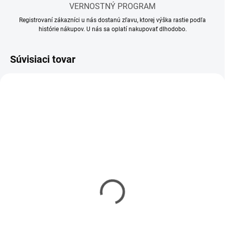
VERNOSTNÝ PROGRAM
Registrovaní zákazníci u nás dostanú zľavu, ktorej výška rastie podľa
histórie nákupov. U nás sa oplatí nakupovať dlhodobo.
Súvisiaci tovar
SKLADOM
SKLADOM
(1 KS)
(3 KS)
Tamiya RC Scania R620
MFC-03 Multi-function
6x4 Highline modrá
Elektronik set pre ťahače
metalíza (nafarbená)
Tamiya 1/14
1/14 KIT
€509,90
€393,60