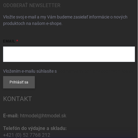
ODOBERAŤ NEWSLETTER
Vložte svoj e-mail a my Vám budeme zasielať informácie o nových
produktoch na našom e-shope.
EMAIL
Vložením e-mailu súhlasíte s
podmienkami ochrany osobných údajov
Prihlásiť sa
KONTAKT
E-mail:
htmodel@htmodel.sk
Telefón do výdajne a skladu:
+421 (0) 52 7768 212