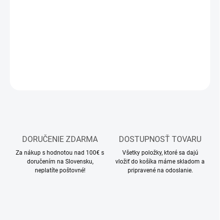
MOŽNOSTI
DORUČENIA
stavba modelu auta na zákazku
DETAILNÉ INFORMÁCIE
OPÝTAŤ SA
STRÁŽIŤ
DORUČENIE ZDARMA
DOSTUPNOSŤ TOVARU
Za nákup s hodnotou nad 100€ s
Všetky položky, ktoré sa dajú
doručením na Slovensku,
vložiť do košíka máme skladom a
neplatíte poštovné!
pripravené na odoslanie.