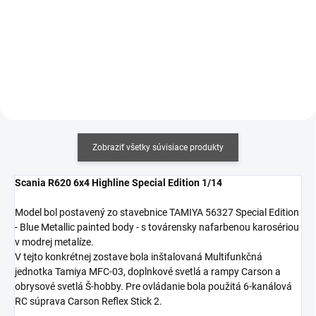
€414,55 bez DPH
€320 bez DPH
Do košíka
Do košíka
Zobraziť všetky súvisiace produkty
Scania R620 6x4 Highline Special Edition 1/14
Model bol postavený zo stavebnice TAMIYA 56327 Special Edition
- Blue Metallic painted body - s továrensky nafarbenou karosériou
v modrej metalíze.
V tejto konkrétnej zostave bola inštalovaná Multifunkčná
jednotka Tamiya MFC-03, doplnkové svetlá a rampy Carson a
obrysové svetlá Š-hobby. Pre ovládanie bola použitá 6-kanálová
RC súprava Carson Reflex Stick 2.