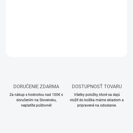
−
+
Pridať do košíka
modelárske farby a lepidlá
DETAILNÉ INFORMÁCIE
OPÝTAŤ SA
STRÁŽIŤ
DORUČENIE ZDARMA
DOSTUPNOSŤ TOVARU
Za nákup s hodnotou nad 100€ s
Všetky položky, ktoré sa dajú
doručením na Slovensku,
vložiť do košíka máme skladom a
neplatíte poštovné!
pripravené na odoslanie.