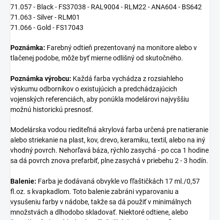
71.057 - Black - FS37038 - RAL9004 - RLM22 - ANA604 - BS642
71.063 - Silver - RLM01
71.066 - Gold - FS17043
Poznámka:
Farebný odtieň prezentovaný na monitore alebo v
tlačenej podobe, môže byť mierne odlišný od skutočného.
Poznámka výrobcu:
Každá farba vychádza z rozsiahleho
výskumu odborníkov o existujúcich a predchádzajúcich
vojenských referenciách, aby ponúkla modelárovi najvyššiu
možnú historickú presnosť.
Modelárska vodou riediteľná akrylová farba určená pre natieranie
alebo striekanie na plast, kov, drevo, keramiku, textil, alebo na iný
vhodný povrch. Nehorľavá báza, rýchlo zasychá - po cca 1 hodine
sa dá povrch znova prefarbiť, plne zasychá v priebehu 2 - 3 hodín.
Balenie:
Farba je dodávaná obvykle vo fľaštičkách 17 ml./0,57
fl.oz. s kvapkadlom. Toto balenie zabráni vyparovaniu a
vysušeniu farby v nádobe, takže sa dá použiť v minimálnych
množstvách a dlhodobo skladovať. Niektoré odtiene, alebo