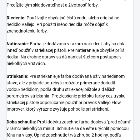
Predĺžite tým skladovateľnosť a životnosť farby.
Riedenie:
Používajte obyčajnú čistú vodu, alebo originálne
riedidlo Vallejo. Pri použití iného riedidla môže dôjsť k
znehodnoteniu farby.
Natieranie:
Farba je dodávaná v takom nariedení, aby sa dala
ihneď použiť v striekacej pištoli. Pre natieranie je obvykle príliš
riedka. Na drobné opravy sa dá naniesť štetcom postupne v
niekoľkých vrstvách.
Striekanie:
Pre striekanie je farba dodávaná už v nariedenom
stave, ale v prípade potreby ju môžete primerane doriediť
vodou/riedidlom, podľa druhu striekacej pištole a ďalších
parametrov striekania. Pre zlepšenie prietoku farby cez trysku
striekacej pištole odporúčame použiť prípravok Vallejo Flow
Improver, ktorý výrazne zvyšuje pohodlie pri striekaní.
Doba schnutia:
Proti dotyku zaschne farba doslova "pred očami"
v rámci niekoľkých minút. Schnutie sa dá ešte urýchliť pomocou
fénu na vlasy. Úplné zaschnutie trvá zhruba 2 hodiny, podľa