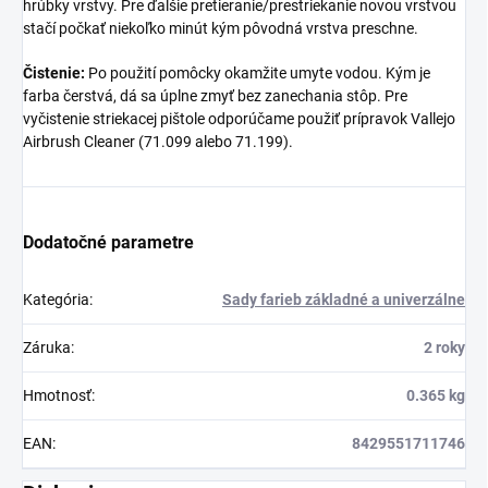
hrúbky vrstvy. Pre ďalšie pretieranie/prestriekanie novou vrstvou
stačí počkať niekoľko minút kým pôvodná vrstva preschne.
Čistenie:
Po použití pomôcky okamžite umyte vodou. Kým je
farba čerstvá, dá sa úplne zmyť bez zanechania stôp. Pre
vyčistenie striekacej pištole odporúčame použiť prípravok Vallejo
Airbrush Cleaner (71.099 alebo 71.199).
Dodatočné parametre
Kategória
:
Sady farieb základné a univerzálne
Záruka
:
2 roky
Hmotnosť
:
0.365 kg
EAN
:
8429551711746