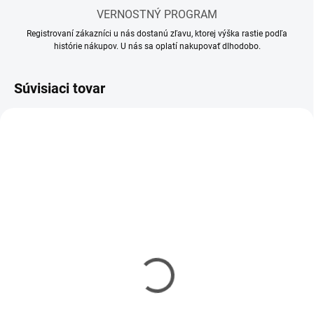
VERNOSTNÝ PROGRAM
Registrovaní zákazníci u nás dostanú zľavu, ktorej výška rastie podľa
histórie nákupov. U nás sa oplatí nakupovať dlhodobo.
Súvisiaci tovar
MOMENTÁLNE NEDOSTUPNÉ
SKLADOM
(1 KS)
Riedidlo Vallejo Airbrush
Riedidlo Vallejo Model
Thinner 32ml
Air 17ml
€3,90
€2,90
€3,17 bez DPH
€2,36 bez DPH