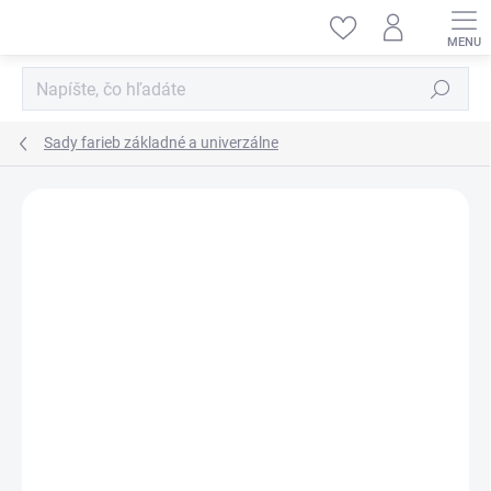
Prejsť
na
obsah
Hľadať
Sady farieb základné a univerzálne
ZNAČKA:
VALLEJO