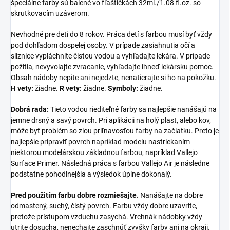
špeciálne farby sú balené vo fľaštičkách 32ml./1.08 fl.oz. so
skrutkovacím uzáverom.
Nevhodné pre deti do 8 rokov. Práca detí s farbou musí byť vždy
pod dohľadom dospelej osoby. V prípade zasiahnutia očí a
sliznice vypláchnite čistou vodou a vyhľadajte lekára. V prípade
požitia, nevyvolajte zvracanie, vyhľadajte ihneď lekársku pomoc.
Obsah nádoby nepite ani nejedzte, nenatierajte si ho na pokožku.
H vety:
žiadne.
R vety:
žiadne.
Symboly:
žiadne.
Dobrá rada:
Tieto vodou riediteľné farby sa najlepšie nanášajú na
jemne drsný a savý povrch. Pri aplikácii na holý plast, alebo kov,
môže byť problém so zlou priľnavosťou farby na začiatku. Preto je
najlepšie pripraviť povrch napríklad modelu nastriekaním
niektorou modelárskou základnou farbou, napríklad Vallejo
Surface Primer. Následná práca s farbou Vallejo Air je následne
podstatne pohodlnejšia a výsledok úplne dokonalý.
Pred použitím farbu dobre rozmiešajte.
Nanášajte na dobre
odmastený, suchý, čistý povrch. Farbu vždy dobre uzavrite,
pretože prístupom vzduchu zasychá. Vrchnák nádobky vždy
utrite dosucha, nenechajte zaschnúť zvyšky farby ani na okraji.