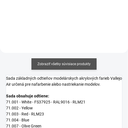
Jednotková
€12,19 / 100 ml
Jednotková
€17,06 / 100 ml
cena:
cena:
Detail
Do košíka
Zobraziť všetky súvisiace produkty
Sada základných odtieňov modelárskych akrylových farieb Vallejo
Air určená pre nafarbenie alebo nastriekanie modelov.
Sada obsahuje odtiene:
71.001 - White - FS37925 - RAL9016 - RLM21
71.002 - Yellow
71.003 - Red - RLM23
71.004 - Blue
71.007 - Olive Green