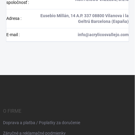
spoločnosť
:
Eusebio Millán, 14 A.P. 337 08800 Vilanova i la
Adresa
:
Geltrú Barcelona (España)
E-mail
:
info@acrylicosvallejo.com
Z
á
p
ä
t
i
O FIRME
e
Doprava a platba / Poplatky za doručenie
Záručné a reklamačné podmienky