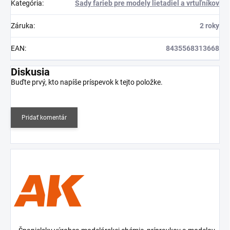
Kategória
:
Sady farieb pre modely lietadiel a vrtuľníkov
Záruka
:
2 roky
EAN
:
8435568313668
Diskusia
Buďte prvý, kto napíše príspevok k tejto položke.
Pridať komentár