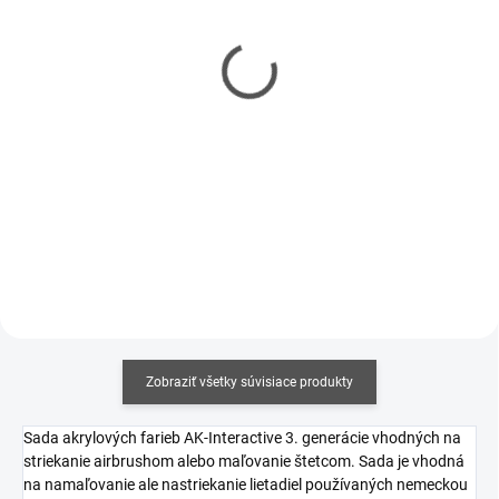
(2 KS)
(2 KS)
Riedidlo AK-Interactive -
Čistič v spreji - Atomizer
Acrylic Thinner 60ml
Cleaner For Acrylic
Paints 125ml
€5,70
€8,30
€4,63 bez DPH
€6,75 bez DPH
Jednotková
€95 / 1 l
cena:
Do košíka
Do košíka
Zobraziť všetky súvisiace produkty
Sada akrylových farieb AK-Interactive 3. generácie vhodných na
striekanie airbrushom alebo maľovanie štetcom. Sada je vhodná
na namaľovanie ale nastriekanie lietadiel používaných nemeckou