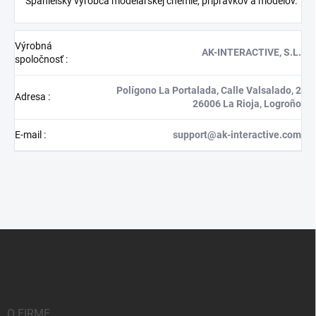
Španielsky výrobca modelárskej chémie, prípravkov a modelov.
Výrobná
AK-INTERACTIVE, S.L.
spoločnosť
:
Polígono La Portalada, Calle Valsalado, 2
Adresa
:
26006 La Rioja, Logroño
E-mail
:
support@ak-interactive.com
Z
á
p
ä
t
i
O FIRME