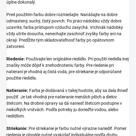
úplne dokonalý.
Pred použitím farbu dobre rozmiešajte. Nanášajte na dobre
odmastený, suchý, čistý povrch. Po práci nádobku vždy dobre
uzavrite, farba prístupom vzduchu zasychá. Vrchnák nádobky
vždy utrite dosucha, nenechajte zaschnúť zvyšky farby ani na
okraji. Predĺžite tým skladovateľnosť farby po opätovnom
zatvorení.
Riedenie:
Používajte len originálne riedidlo. Pri použití riedidla inej
značky môže dôjsť k znehodnoteniu farby. Pre riedenie pri
natieraní je vhodná aj čistá voda, pre striekanie je odporúčané
použitie riedidla.
Natieranie:
Farba je dodávaná v takej hustote, aby sa dala ihneď
použiť. Je tak vhodná pre natieranie menších plôch a dielov
štetcom. Na drobné opravy sa dá naniesť štetcom postupne v
niekoľkých vrstvách. Podľa potreby ju dorieďte vodou, alebo
riedidlom.
Striekanie:
Pre striekanie je farbu nutné výrazne nariediť. Pomer
riedenia je obvykle nutné vyskúšať individuálne podľa druhu