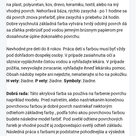
na plast, polyuretan, kov, drevo, keramiku, textil, alebo na iný
vhodný povrch. Nehorľavá báza, rýchlo zasychá - po 1 hodine sa
dá povrch znova prefarbiť, plne zasychá v priebehu 24 hodín.
Dobre vyschnutá základná farba vytvára tvrdý odolný povrch dá
sa zľahka prebrúsiť pod vodou jemným brúsnym papierom pre
dosiahnutie úplne dokonalého povrchu.
Nevhodné pre deti do 8 rokov. Práca detí s farbou musí byť vždy
pod dohľadom dospelej osoby. V prípade zasiahnutia očí a
sliznice vypláchnite čistou vodou a vyhľadajte lekára. V prípade
požitia, nevyvolajte zvracanie, vyhľadajte ihneď lekársku pomoc.
Obsah nádoby nepite ani nejedzte, nenatierajte si ho na pokožku.
H vety:
žiadne.
P vety:
žiadne.
Symboly:
žiadne.
Dobrá rada:
Táto akrylová farba sa používa na farbenie povrchu
napríklad modelu. Pred natretím, alebo nastriekaním konečnou
povrchovou farbou je dobré povrch nastriekať niektorým
odtieňom základnej farby
,
podľa toho akou povrchovou farbou
budete následne model farbiť. Pod svetlé odtiene povrchových
farieb je vhodné použiť aj zodpovedajúci svetlý odtieň základu.
Následná práca s farbami je podstatne pohodlnejšia a výsledok