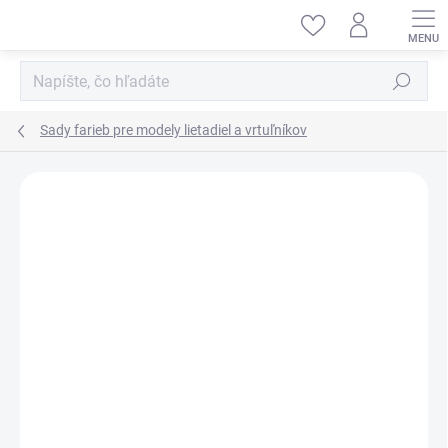
Prejsť
na
obsah
Hľadať
Sady farieb pre modely lietadiel a vrtuľníkov
ZNAČKA:
AK INTERACTIVE