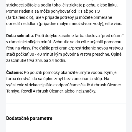
striekacej pištole a podľa toho, či striekate plochu, alebo linku.
Pomer riedenia sa môže pohybovať od 1:1 až po 1:3
(farba:riedidlo), ale v prípade potreby ju môžete primerane
doriediť riedidlom (prípadne malým množstvom vody), ešte viac.
Doba schnutia:
Proti dotyku zaschne farba doslova "pred očami"
v rámci niekoľkých minút. Schnutie sa dá ešte urýchliť pomocou
fénu na vlasy. Pre ďalšie pretieranie/prestriekanie novou vrstvou
stačí počkať 30 - 40 minút kým pôvodná vrstva preschne. Úplné
zaschnutie trvá zhruba 24 hodín.
Čistenie:
Po použití pomôcky okamžite umyte vodou. Kým je
farba čerstvá, dá sa úplne zmyť bez zanechania stôp. Na
vyčistenie striekacej pištole odporúčame čistič Airbrush Cleaner
Tamiya, Revell Airbrush Cleaner, alebo inej značky.
Dodatočné parametre