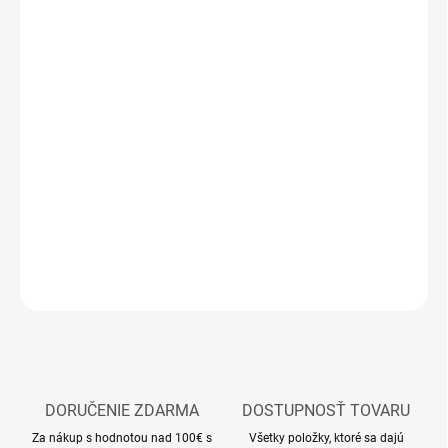
MÔŽEME
DORUČIŤ DO:
12.8.2026
MOŽNOSTI
DORUČENIA
−
+
Pridať do košíka
Sada akrylových farieb AK-Interactive
DETAILNÉ INFORMÁCIE
OPÝTAŤ SA
STRÁŽIŤ
DORUČENIE ZDARMA
DOSTUPNOSŤ TOVARU
Za nákup s hodnotou nad 100€ s
Všetky položky, ktoré sa dajú