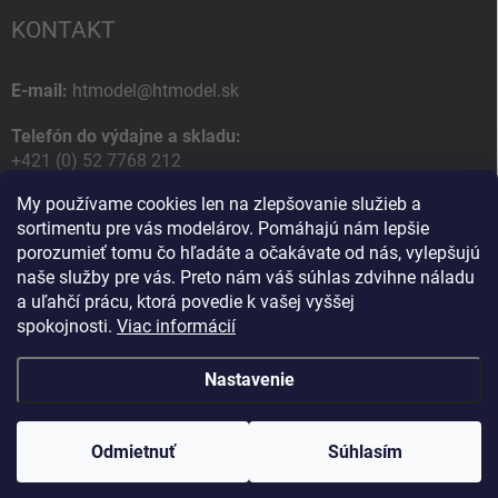
KONTAKT
E-mail:
htmodel@htmodel.sk
Telefón do výdajne a skladu:
+421 (0) 52 7768 212
My používame cookies len na zlepšovanie služieb a
Poštová / Odberná adresa:
sortimentu pre vás modelárov. Pomáhajú nám lepšie
HT model
porozumieť tomu čo hľadáte a očakávate od nás, vylepšujú
Na letisko 49
naše služby pre vás. Preto nám váš súhlas zdvihne náladu
058 01 Poprad
a uľahčí prácu, ktorá povedie k vašej vyššej
Slovenská Republika
spokojnosti.
Viac informácií
Nastavenie
Copyright 2026
HT model
. Všetky práva vyhradené.
Upraviť nastavenie
cookies
Odmietnuť
Ako vám pomôžem?
Súhlasím
Vytvoril Shoptet