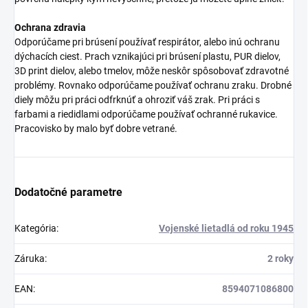
Ochrana zdravia
Odporúčame pri brúsení používať respirátor, alebo inú ochranu
dýchacích ciest. Prach vznikajúci pri brúsení plastu, PUR dielov,
3D print dielov, alebo tmelov, môže neskôr spôsobovať zdravotné
problémy. Rovnako odporúčame používať ochranu zraku. Drobné
diely môžu pri práci odfrknúť a ohroziť váš zrak. Pri práci s
farbami a riedidlami odporúčame používať ochranné rukavice.
Pracovisko by malo byť dobre vetrané.
Dodatočné parametre
Kategória
:
Vojenské lietadlá od roku 1945
Záruka
:
2 roky
EAN
:
8594071086800