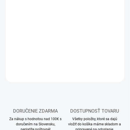
12.8.2026
MOŽNOSTI
DORUČENIA
−
+
Pridať do košíka
Stavebnica plastového modelu lietadla
DETAILNÉ INFORMÁCIE
OPÝTAŤ SA
STRÁŽIŤ
DORUČENIE ZDARMA
DOSTUPNOSŤ TOVARU
Za nákup s hodnotou nad 100€ s
Všetky položky, ktoré sa dajú
doručením na Slovensku,
vložiť do košíka máme skladom a
neplatíte poštovné!
pripravené na odoslanie.