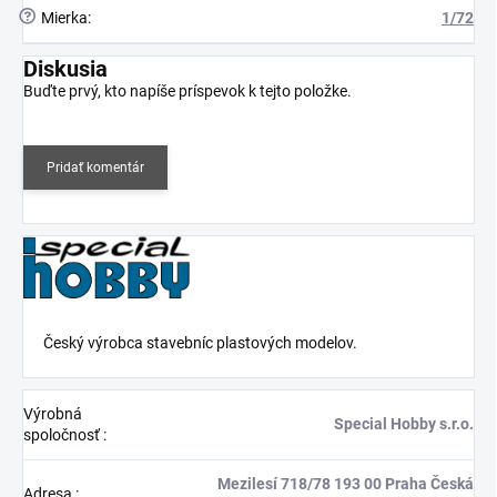
?
Mierka
:
1/72
Diskusia
Buďte prvý, kto napíše príspevok k tejto položke.
Pridať komentár
Český výrobca stavebníc plastových modelov.
Výrobná
Special Hobby s.r.o.
spoločnosť
:
Mezilesí 718/78 193 00 Praha Česká
Adresa
: