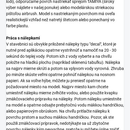
lodí), odporúčame povrch nastriekať sprejom TAMIYA (široký
výber nájdete v našej ponuke) alebo modelárskou striekacou
pištoľou airbrush. Model s nastriekaným povrchom má oveľa
realistickejší vzhľad než natretý štetcom alebo ponechaný vo
farbe plastu.
Práca s nálepkami
V stavebnici sú obvykle priložené nálepky typu "decal", ktoré je
nutné pred aplikáciou opatrne vystrihnúť a namočiť na 20 - 30
sekúnd do teplej vody. Potom ich z vody vyberte a na chvíľu
položte na hladkú plochu (napríklad sklenenú tabuľku). Nálepka
sa najprv mierne skrúti a potom sa vplyvom vody vyrovná. Zhruba
po minúte skúste veľmi opatrne pohnúť nálepkou na nosnom
papieri. Ak sa voľne hýbe, môžete ju preniesť opatrne na
požadované miesto na modeli. Najprv miesto kam chcete
umiestniť nálepku mierne zvlhčite vodou, alebo použite kvapku
zmäkčovacieho prípravku na nálepky. Potom nálepku umiestnite
na model a opatrne odsajte prebytočnú vodu mäkkou handričkou,
alebo papierovým obrúskom. Na chvíľu pritlačte nálepku k
povrchu prstom a suchou mäkkou handričkou. Pozor, ak ste
použili zmäkčovací prípravok, nedotýkajte sa už zbytočne
povrchu nálepky kým nevyschne, pretože ju môžete úplne zničiť.