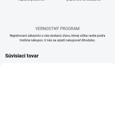
VERNOSTNÝ PROGRAM
Registrovaní zákazníci u nás dostanú zľavu, ktorej výška rastie podľa
histórie nákupov. U nás sa oplatí nakupovať dlhodobo.
Súvisiaci tovar
SKLADOM
SKLADOM
(10 KS)
(5 KS)