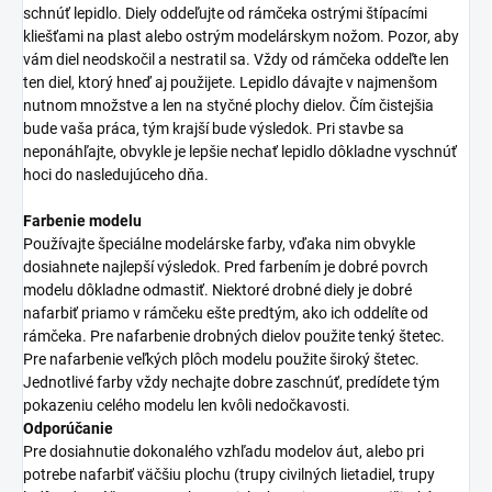
schnúť lepidlo. Diely oddeľujte od rámčeka ostrými štípacími
kliešťami na plast alebo ostrým modelárskym nožom. Pozor, aby
vám diel neodskočil a nestratil sa. Vždy od rámčeka oddeľte len
ten diel, ktorý hneď aj použijete. Lepidlo dávajte v najmenšom
nutnom množstve a len na styčné plochy dielov. Čím čistejšia
bude vaša práca, tým krajší bude výsledok. Pri stavbe sa
neponáhľajte, obvykle je lepšie nechať lepidlo dôkladne vyschnúť
hoci do nasledujúceho dňa.
Farbenie modelu
Používajte špeciálne modelárske farby, vďaka nim obvykle
dosiahnete najlepší výsledok. Pred farbením je dobré povrch
modelu dôkladne odmastiť. Niektoré drobné diely je dobré
nafarbiť priamo v rámčeku ešte predtým, ako ich oddelíte od
rámčeka. Pre nafarbenie drobných dielov použite tenký štetec.
Pre nafarbenie veľkých plôch modelu použite široký štetec.
Jednotlivé farby vždy nechajte dobre zaschnúť, predídete tým
pokazeniu celého modelu len kvôli nedočkavosti.
Odporúčanie
Pre dosiahnutie dokonalého vzhľadu modelov áut, alebo pri
potrebe nafarbiť väčšiu plochu (trupy civilných lietadiel, trupy