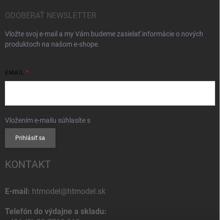
ODOBERAŤ NEWSLETTER
Vložte svoj e-mail a my Vám budeme zasielať informácie o nových
produktoch na našom e-shope.
EMAIL
Vložením e-mailu súhlasíte s
podmienkami ochrany osobných údajov
Prihlásiť sa
KONTAKT
E-mail:
htmodel@htmodel.sk
Telefón do výdajne a skladu: