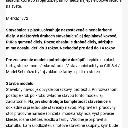
lietadla, ktoré vo svojej dobe patrilo medzi najlepšie bojové lietadlá
na svete.
Mierka: 1/72
Stavebnica z plastu, obsahuje nezostavené a nenafarbené
diely. V niektorých druhoch stavebníc sú aj doplnkové kovové,
PUR a gumené diely. Pozor, obsahuje drobné diely, udržujte
mimo dosahu deti do 3 rokov. Nevhodné pre deti do 14 rokov.
Pre zostavenie modelu potrebujete dokúpiť:
Lepidlo na plast,
farby, štetce, modelárske náradie. V stavebniciach typu Gift Set /
Model Set môžu byť aj základné farby, lepidlo a štetec.
Stavba modelu
Stavebný návod je obvykle obrázkový, bez textu. Pri rozvážnom
postupe krok po kroku, zvládne stavbu tohto modelu aj
začiatočník.
Najprv skontrolujte kompletnosť stavebnice
a
dôkladne si preštudujte stavebný návod. Pripravte si pracovný
stôl, pracovné náradie (pinzeta, modelársky nôž, vyštipovacie
kliešte, rôzne štetce), lepidlo a farby. Vhodné je pripraviť si
škatuľku, kam si odložíte už hotové stavebné skupiny, kým bude