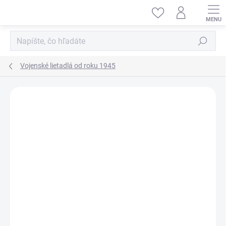
Prejsť
na
obsah
Hľadať
Vojenské lietadlá od roku 1945
ZNAČKA:
SPECIAL HOBBY