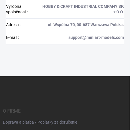
Výrobná
HOBBY & CRAFT INDUSTRIAL COMPANY SP.
spoločnosť
:
z O.O.
Adresa
:
ul. Wspólna 70, 00-687 Warszawa Polska.
E-mail
:
support@miniart-models.com
Z
á
p
ä
t
i
O FIRME
e
Doprava a platba / Poplatky za doručenie