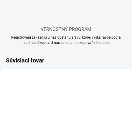
VERNOSTNÝ PROGRAM
Registrovaní zákazníci u nás dostanú zľavu, ktorej výška rastie podľa
histórie nákupov. U nás sa oplatí nakupovať dlhodobo.
Súvisiaci tovar
SKLADOM
SKLADOM
(12 KS)
(5 KS)