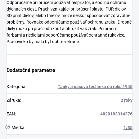
Odporúčame pri brúsení používať respirátor, alebo inú ochranu
dýchacích ciest. Prach vznikajúci pri brúsení plastu, PUR dielov,
3D print dielov, alebo tmelov, môže neskôr spôsobovať zdravotné
problémy. Rovnako odporúčame používať ochranu zraku. Drobné
diely môžu pri práci odfrknúť a ohroziť váš zrak. Pri práci s
farbami a riedidlami odporúčame používať ochranné rukavice.
Pracovisko by malo byť dobre vetrané.
Dodatočné parametre
Kategória
:
Tanky a pásová technika do roku 1945
Záruka
:
2 roky
EAN
:
4820183314376
?
Mierka
:
1/35