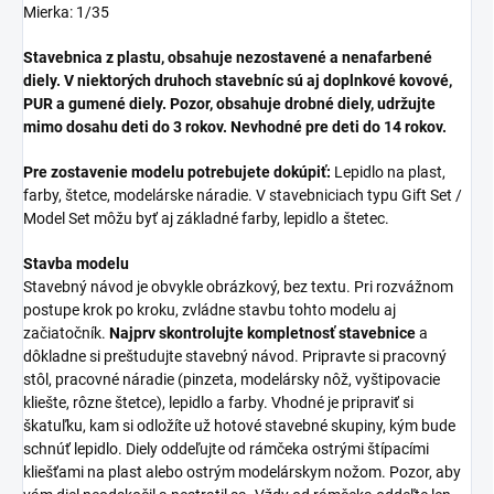
Mierka: 1/35
Stavebnica z plastu, obsahuje nezostavené a nenafarbené
diely. V niektorých druhoch stavebníc sú aj doplnkové kovové,
PUR a gumené diely. Pozor, obsahuje drobné diely, udržujte
mimo dosahu deti do 3 rokov. Nevhodné pre deti do 14 rokov.
Pre zostavenie modelu potrebujete dokúpiť:
Lepidlo na plast,
farby, štetce, modelárske náradie. V stavebniciach typu Gift Set /
Model Set môžu byť aj základné farby, lepidlo a štetec.
Stavba modelu
Stavebný návod je obvykle obrázkový, bez textu. Pri rozvážnom
postupe krok po kroku, zvládne stavbu tohto modelu aj
začiatočník.
Najprv skontrolujte kompletnosť stavebnice
a
dôkladne si preštudujte stavebný návod. Pripravte si pracovný
stôl, pracovné náradie (pinzeta, modelársky nôž, vyštipovacie
kliešte, rôzne štetce), lepidlo a farby. Vhodné je pripraviť si
škatuľku, kam si odložíte už hotové stavebné skupiny, kým bude
schnúť lepidlo. Diely oddeľujte od rámčeka ostrými štípacími
kliešťami na plast alebo ostrým modelárskym nožom. Pozor, aby