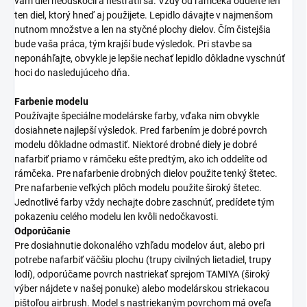
vám diel neodskočil a nestratil sa. Vždy od rámčeka oddeľte len
ten diel, ktorý hneď aj použijete. Lepidlo dávajte v najmenšom
nutnom množstve a len na styčné plochy dielov. Čím čistejšia
bude vaša práca, tým krajší bude výsledok. Pri stavbe sa
neponáhľajte, obvykle je lepšie nechať lepidlo dôkladne vyschnúť
hoci do nasledujúceho dňa.
Farbenie modelu
Používajte špeciálne modelárske farby, vďaka nim obvykle
dosiahnete najlepší výsledok. Pred farbením je dobré povrch
modelu dôkladne odmastiť. Niektoré drobné diely je dobré
nafarbiť priamo v rámčeku ešte predtým, ako ich oddelíte od
rámčeka. Pre nafarbenie drobných dielov použite tenký štetec.
Pre nafarbenie veľkých plôch modelu použite široký štetec.
Jednotlivé farby vždy nechajte dobre zaschnúť, predídete tým
pokazeniu celého modelu len kvôli nedočkavosti.
Odporúčanie
Pre dosiahnutie dokonalého vzhľadu modelov áut, alebo pri
potrebe nafarbiť väčšiu plochu (trupy civilných lietadiel, trupy
lodí), odporúčame povrch nastriekať sprejom TAMIYA (široký
výber nájdete v našej ponuke) alebo modelárskou striekacou
pištoľou airbrush. Model s nastriekaným povrchom má oveľa