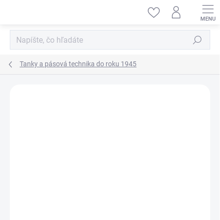
Prejsť
na
obsah
Hľadať
Tanky a pásová technika do roku 1945
ZNAČKA:
MINIART