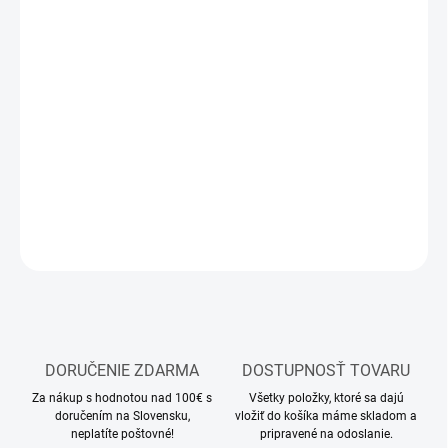
MÔŽEME
DORUČIŤ DO:
10.8.2026
MOŽNOSTI
DORUČENIA
−
+
Pridať do košíka
DETAILNÉ INFORMÁCIE
OPÝTAŤ SA
STRÁŽIŤ
DORUČENIE ZDARMA
DOSTUPNOSŤ TOVARU
Za nákup s hodnotou nad 100€ s
Všetky položky, ktoré sa dajú
doručením na Slovensku,
vložiť do košíka máme skladom a
neplatíte poštovné!
pripravené na odoslanie.