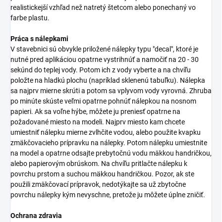
realistickejší vzhľad než natretý štetcom alebo ponechaný vo
farbe plastu.
Práca s nálepkami
V stavebnici sú obvykle priložené nálepky typu "decal", ktoré je
nutné pred aplikáciou opatrne vystrihnúť a namočiť na 20 - 30
sekúnd do teplej vody. Potom ich z vody vyberte a na chvíľu
položte na hladkú plochu (napríklad sklenenú tabuľku). Nálepka
sa najprv mierne skrúti a potom sa vplyvom vody vyrovná. Zhruba
po minúte skúste veľmi opatrne pohnúť nálepkou na nosnom
papieri. Ak sa voľne hýbe, môžete ju preniesť opatrne na
požadované miesto na modeli. Najprv miesto kam chcete
umiestniť nálepku mierne zvlhčite vodou, alebo použite kvapku
zmäkčovacieho prípravku na nálepky. Potom nálepku umiestnite
na model a opatrne odsajte prebytočnú vodu mäkkou handričkou,
alebo papierovým obrúskom. Na chvíľu pritlačte nálepku k
povrchu prstom a suchou mäkkou handričkou. Pozor, ak ste
použili zmäkčovací prípravok, nedotýkajte sa už zbytočne
povrchu nálepky kým nevyschne, pretože ju môžete úplne zničiť.
Ochrana zdravia