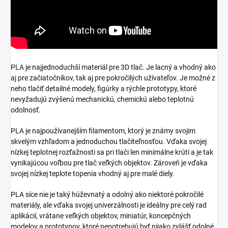
PLA je najjednoduchší materiál pre 3D tlač. Je lacný a vhodný ako
aj pre začiatočníkov, tak aj pre pokročilých užívateľov. Je možné z
neho tlačiť detailné modely, figúrky a rýchle prototypy, ktoré
nevyžadujú zvýšenú mechanickú, chemickú alebo teplotnú
odolnosť.
PLA je najpoužívanejším filamentom, ktorý je známy svojim
skvelým vzhľadom a jednoduchou tlačiteľnosťou. Vďaka svojej
nízkej teplotnej rozťažnosti sa pri tlači len minimálne krúti a je tak
vynikajúcou voľbou pre tlač veľkých objektov. Zároveň je vďaka
svojej nízkej teplote topenia vhodný aj pre malé diely.
PLA síce nie je taký húževnatý a odolný ako niektoré pokročilé
materiály, ale vďaka svojej univerzálnosti je ideálny pre celý rad
aplikácií, vrátane veľkých objektov, miniatúr, koncepčných
modelov a prototypov, ktoré nepotrebujú byť nijako zvlášť odolné.