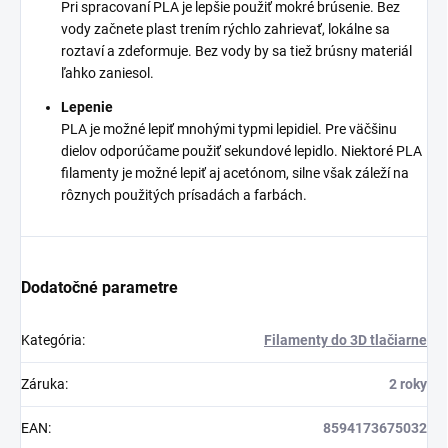
Pri spracovaní PLA je lepšie použiť mokré brúsenie. Bez
vody začnete plast trením rýchlo zahrievať, lokálne sa
roztaví a zdeformuje. Bez vody by sa tiež brúsny materiál
ľahko zaniesol.
Lepenie
PLA je možné lepiť mnohými typmi lepidiel. Pre väčšinu
dielov odporúčame použiť sekundové lepidlo. Niektoré PLA
filamenty je možné lepiť aj acetónom, silne však záleží na
rôznych použitých prísadách a farbách.
Dodatočné parametre
Kategória
:
Filamenty do 3D tlačiarne
Záruka
:
2 roky
EAN
:
8594173675032