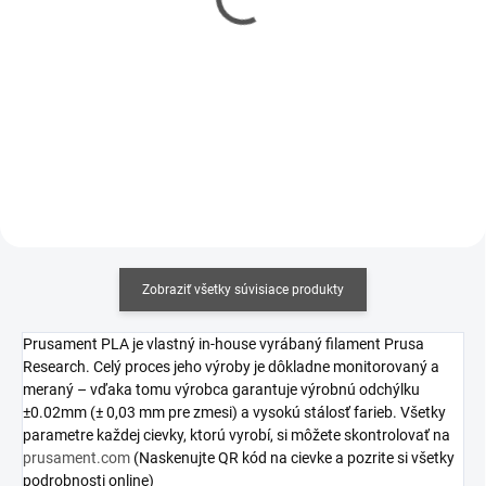
Prusa MK4S zostavená
One+ zostavená
€928,90
€1 322
€755,20 bez DPH
€1 074,80 bez DPH
Do košíka
Do košíka
Zobraziť všetky súvisiace produkty
Prusament PLA je vlastný in-house vyrábaný filament Prusa
Research. Celý proces jeho výroby je dôkladne monitorovaný a
meraný – vďaka tomu výrobca garantuje výrobnú odchýlku
±0.02mm (± 0,03 mm pre zmesi) a vysokú stálosť farieb. Všetky
parametre každej cievky, ktorú vyrobí, si môžete skontrolovať na
prusament.com
(Naskenujte QR kód na cievke a pozrite si všetky
podrobnosti online)