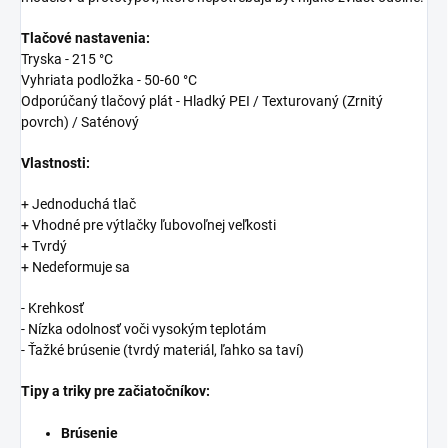
Tlačové nastavenia:
Tryska - 215 °C
Vyhriata podložka - 50-60 °C
Odporúčaný tlačový plát - Hladký PEI / Texturovaný (Zrnitý
povrch) / Saténový
Vlastnosti:
+ Jednoduchá tlač
+ Vhodné pre výtlačky ľubovoľnej veľkosti
+ Tvrdý
+ Nedeformuje sa
- Krehkosť
- Nízka odolnosť voči vysokým teplotám
- Ťažké brúsenie (tvrdý materiál, ľahko sa taví)
Tipy a triky pre začiatočníkov:
Brúsenie