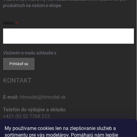
produktoch na našom e-shope.
EMAIL
Vložením e-mailu súhlasíte s
podmienkami ochrany osobných údajov
Prihlásiť sa
KONTAKT
E-mail:
htmodel@htmodel.sk
Telefón do výdajne a skladu:
+421 (0) 52 7768 212
My používame cookies len na zlepšovanie služieb a
Poštová / Odberná adresa:
sortimentu pre vás modelárov. Pomáhajú nám lepšie
HT model