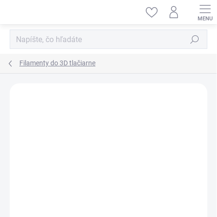
Prejsť
na
obsah
Hľadať
Filamenty do 3D tlačiarne
ZNAČKA:
PRUSA RESEARCH