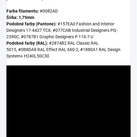
Farba filamentu:
#0082AD
Šírka: 1,75mm
Podobné farby (Pantone):
#157EA0
Fashion and Interior
Designers
17-4427 TCX, #077CAB Industrial Designers PQ-
2390C, #0787B1 Graphic Designers P 116-7 U
Podobné farby (RAL):
#2874B2
RAL Classic
RAL
5015, #0B8DA8 RAL Effect RAL 660-2, #1880A1 RAL Design
System+ H240L50C30