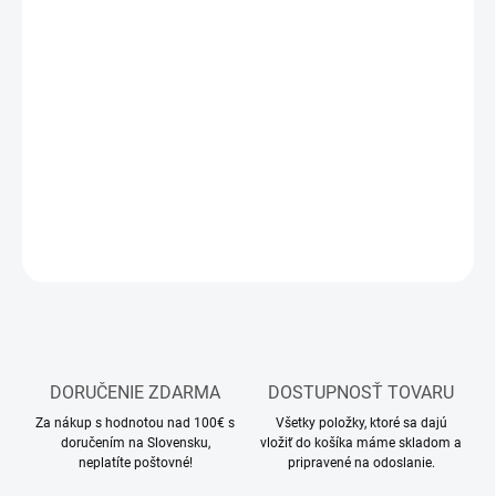
MOŽNOSTI
DORUČENIA
−
+
Pridať do košíka
Filament do 3D tlačiarne
DETAILNÉ INFORMÁCIE
OPÝTAŤ SA
STRÁŽIŤ
DORUČENIE ZDARMA
DOSTUPNOSŤ TOVARU
Za nákup s hodnotou nad 100€ s
Všetky položky, ktoré sa dajú
doručením na Slovensku,
vložiť do košíka máme skladom a
neplatíte poštovné!
pripravené na odoslanie.