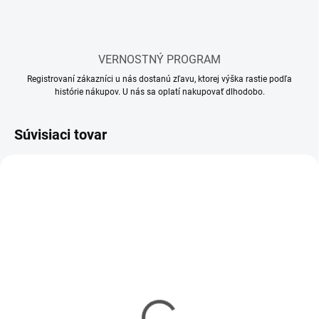
VERNOSTNÝ PROGRAM
Registrovaní zákazníci u nás dostanú zľavu, ktorej výška rastie podľa
histórie nákupov. U nás sa oplatí nakupovať dlhodobo.
Súvisiaci tovar
AKCIA
AKCIA
VÝPREDAJ
TOVAR S
POŠKODENÝM
OBALOM - ZLACNENÝ
SKLADOM
SKLADOM
(1 KS)
(1 KS)
3D tlačiareň Original
3D tlačiareň Prusa CORE