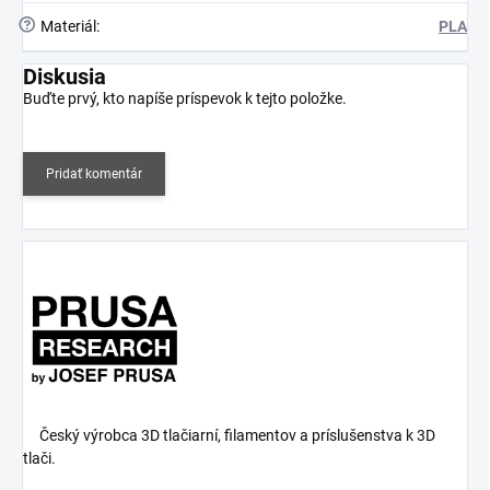
?
Materiál
:
PLA
Diskusia
Buďte prvý, kto napíše príspevok k tejto položke.
Pridať komentár
Český výrobca 3D tlačiarní, filamentov a príslušenstva k 3D
tlači.