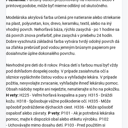
printovej podobe, môže byť mierne odlišný od skutočného.
Modelárska akrylová farba určená pre natieranie alebo striekanie
na plast, polyuretan, kov, drevo, keramiku, textil, alebo na iný
vhodný povrch. Nehorľavá báza, rýchlo zasychá - po 1 hodine sa
dá povrch znova prefarbiť, plne zasychá v priebehu 24 hodín.
Dobre vyschnutá základná farba vytvára tvrdý odolný povrch dá
sa zľahka prebrúsiť pod vodou jemným brúsnym papierom pre
dosiahnutie úplne dokonalého povrchu.
Nevhodné pre deti do 8 rokov. Práca detí s farbou musí byť vždy
pod dohľadom dospelej osoby. V prípade zasiahnutia očí a
sliznice vypláchnite čistou vodou a vyhľadajte lekára. V prípade
požitia, nevyvolajte zvracanie, vyhľadajte ihneď lekársku pomoc.
Obsah nádoby nepite ani nejedzte, nenatierajte si ho na pokožku.
H vety:
H225 - Veľmi horľavá kvapalina a pary. H315 - Dráždi
kožu. H318 - Spôsobuje vážne poškodenie očí. H335 - Môže
spôsobiť podráždenie dýchacích ciest. H336 - Môže spôsobiť
ospalosť alebo závraty.
P
vety:
P101 - Ak je potrebná lekárska
pomoc, majte k dispozícii obal alebo etiketu výrobku. P102
- Uchovávajte mimo dosahu detí. P103 - Pred použitím si