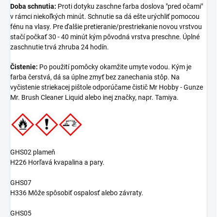
Doba schnutia:
Proti dotyku zaschne farba doslova "pred očami"
v rámci niekoľkých minút. Schnutie sa dá ešte urýchliť pomocou
fénu na vlasy. Pre ďalšie pretieranie/prestriekanie novou vrstvou
stačí počkať 30 - 40 minút kým pôvodná vrstva preschne. Úplné
zaschnutie trvá zhruba 24 hodín.
Čistenie:
Po použití pomôcky okamžite umyte vodou. Kým je
farba čerstvá, dá sa úplne zmyť bez zanechania stôp. Na
vyčistenie striekacej pištole odporúčame čistič
Mr Hobby - Gunze
Mr. Brush Cleaner Liquid
alebo inej značky, napr. Tamiya.
GHS02 plameň
H226 Horľavá kvapalina a pary.
GHS07
H336 Môže spôsobiť ospalosť alebo závraty.
GHS05