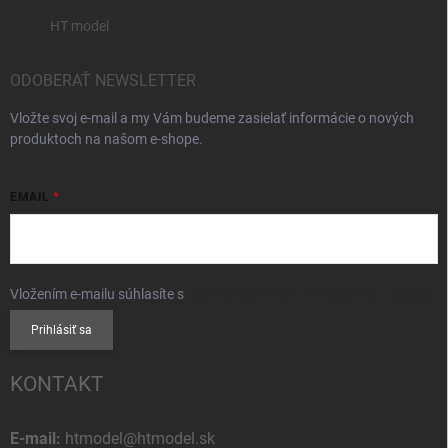
HT model
ODOBERAŤ NEWSLETTER
Vložte svoj e-mail a my Vám budeme zasielať informácie o nových
produktoch na našom e-shope.
EMAIL
Vložením e-mailu súhlasíte s
podmienkami ochrany osobných údajov
Prihlásiť sa
KONTAKT
E-mail:
htmodel@htmodel.sk