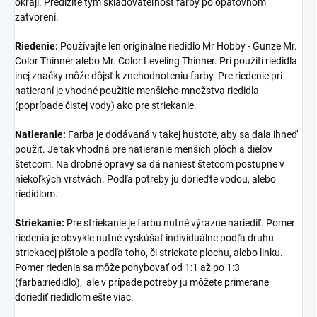
okraji. Predĺžite tým skladovateľnosť farby po opätovnom
zatvorení.
Riedenie:
Používajte len originálne riedidlo Mr Hobby - Gunze Mr.
Color Thinner alebo Mr. Color Leveling Thinner. Pri použití riedidla
inej značky môže dôjsť k znehodnoteniu farby. Pre riedenie pri
natieraní je vhodné použitie menšieho množstva riedidla
(poprípade čistej vody) ako pre striekanie.
Natieranie:
Farba je dodávaná v takej hustote, aby sa dala ihneď
použiť. Je tak vhodná pre natieranie menších plôch a dielov
štetcom. Na drobné opravy sa dá naniesť štetcom postupne v
niekoľkých vrstvách. Podľa potreby ju dorieďte vodou, alebo
riedidlom.
Striekanie:
Pre striekanie je farbu nutné výrazne nariediť. Pomer
riedenia je obvykle nutné vyskúšať individuálne podľa druhu
striekacej pištole a podľa toho, či striekate plochu, alebo linku.
Pomer riedenia sa môže pohybovať od 1:1 až po 1:3
(farba:riedidlo), ale v prípade potreby ju môžete primerane
doriediť riedidlom ešte viac.