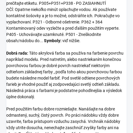
prečítajte etiketu. P305+P351+P338 - PO ZASIAHNUTÍ
OČÍ: Opatrne niekoľko minút oplachujte vodou. Ak používate
kontaktné šošovky a je to možné, odstráňte ich. Pokračujte vo
vyplachovaní. P321 -
Odborné ošetrenie. P362 + 364
Kontaminovaný odev vyzlečte a pred ďalším použitím vyperte.
P405 - Uchovávajte uzamknuté. P501 - Zneškodnite
obsah/nádobu do...
Symboly:
viď nižšie.
Dobrá rada:
Táto akrylová farba sa používa na farbenie povrchu
napríklad modelu. Pred natretím, alebo nastriekaním konečnou
povrchovou farbou je dobré povrch nastriekať niektorým
odtieňom základnej farby
,
podľa toho akou povrchovou farbou
budete následne model farbiť. Pod svetlé odtiene povrchových
farieb je vhodné použiť aj zodpovedajúci svetlý odtieň základu.
Následná práca s farbami je podstatne pohodlnejšia a výsledok
úplne dokonalý.
Pred použitím farbu dobre rozmiešajte. Nanášajte na dobre
odmastený, suchý, čistý povrch. Po práci nádobku vždy dobre
uzavrite, farba prístupom vzduchu zasychá. Vrchnák nádobky
vždy utrite dosucha, nenechajte zaschnúť zvyšky farby ani na