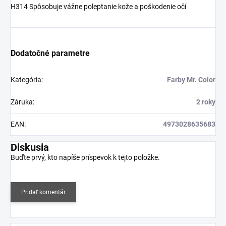
H314 Spôsobuje vážne poleptanie kože a poškodenie očí
Dodatočné parametre
Kategória
:
Farby Mr. Color
Záruka
:
2 roky
EAN
:
4973028635683
Diskusia
Buďte prvý, kto napíše príspevok k tejto položke.
Pridať komentár