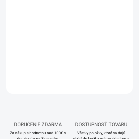
DORUČIŤ DO:
12.8.2026
MOŽNOSTI
DORUČENIA
−
+
Pridať do košíka
Modelárske akrylové farby Mr. Color
DETAILNÉ INFORMÁCIE
OPÝTAŤ SA
STRÁŽIŤ
DORUČENIE ZDARMA
DOSTUPNOSŤ TOVARU
Za nákup s hodnotou nad 100€ s
Všetky položky, ktoré sa dajú
doručením na Slovensku,
vložiť do košíka máme skladom a