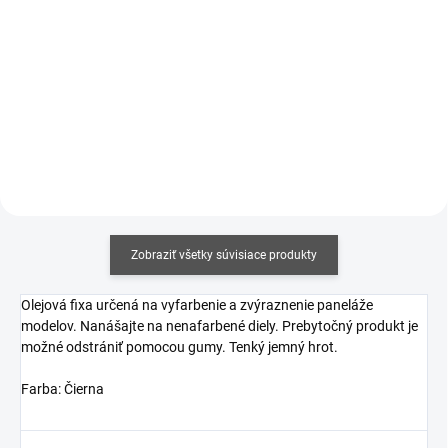
€7,40
€7,40
€6,02 bez DPH
€6,02 bez DPH
Do košíka
Do košíka
Zobraziť všetky súvisiace produkty
Olejová fixa určená na vyfarbenie a zvýraznenie paneláže
modelov. Nanášajte na nenafarbené diely. Prebytočný produkt je
možné odstrániť pomocou gumy. Tenký jemný hrot.
Farba: Čierna