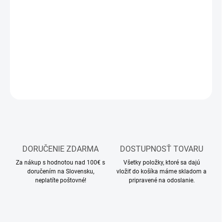
−
+
Pridať do košíka
Modelárska patinovacia fixa
DETAILNÉ INFORMÁCIE
OPÝTAŤ SA
STRÁŽIŤ
DORUČENIE ZDARMA
DOSTUPNOSŤ TOVARU
Za nákup s hodnotou nad 100€ s
Všetky položky, ktoré sa dajú
doručením na Slovensku,
vložiť do košíka máme skladom a
neplatíte poštovné!
pripravené na odoslanie.