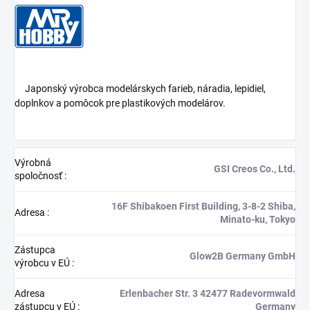
Japonský výrobca modelárskych farieb, náradia, lepidiel,
doplnkov a pomôcok pre plastikových modelárov.
Výrobná
GSI Creos Co., Ltd.
spoločnosť
:
16F Shibakoen First Building, 3-8-2 Shiba,
Adresa
:
Minato-ku, Tokyo
Zástupca
Glow2B Germany GmbH
výrobcu v EÚ
:
Adresa
Erlenbacher Str. 3 42477 Radevormwald
zástupcu v EÚ
:
Germany