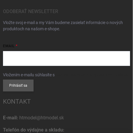
ODOBERAŤ NEWSLETTER
Vložte svoj e-mail a my Vám budeme zasielať informácie o nových
produktoch na našom e-shope.
EMAIL
Vložením e-mailu súhlasíte s
podmienkami ochrany osobných údajov
Prihlásiť sa
KONTAKT
E-mail:
htmodel@htmodel.sk
Telefón do výdajne a skladu: