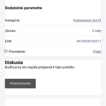
Dodatočné parametre
Kategória
:
Patinovanie Sci-Fi
Záruka
:
2 roky
EAN
:
4973028733211
?
Prevedenie
:
Fixka
Diskusia
Buďte prvý, kto napíše príspevok k tejto položke.
Pridať komentár