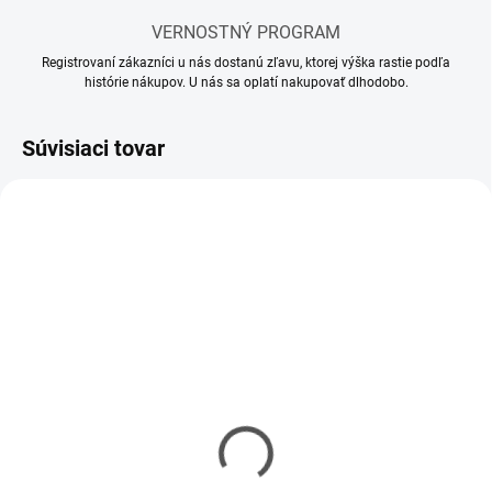
VERNOSTNÝ PROGRAM
Registrovaní zákazníci u nás dostanú zľavu, ktorej výška rastie podľa
histórie nákupov. U nás sa oplatí nakupovať dlhodobo.
Súvisiaci tovar
SKLADOM
SKLADOM
(5 KS)
(3 KS)
Mr. Hobby - Gunze Mr.
Mr. Hobby - Gunze Mr.
Hobby Marker Super
Hobby Marker Super
Fine Tip Brush Pen
Fine Tip Brush Pen Grey
Brown