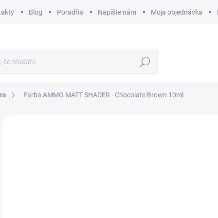
takty
Blog
Poradňa
Napíšte nám
Moja objednávka
Hľadať
rs
Farba AMMO MATT SHADER - Chocolate Brown 10ml
ZNAČKA:
AMMO BY MIG JIMENEZ
€
€2,
Jedn
€27,
cena
SK
MÔŽ
DO: