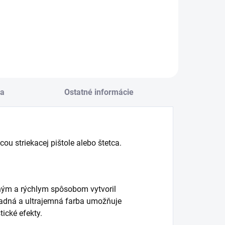
Do košíka
a
Ostatné informácie
ou striekacej pištole alebo štetca.
hým a rýchlym spôsobom vytvoril
ľadná a ultrajemná farba umožňuje
ické efekty.