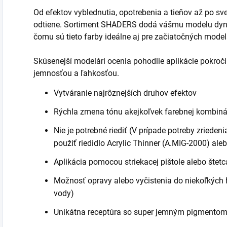
Od efektov vyblednutia, opotrebenia a tieňov až po sv
odtiene. Sortiment SHADERS dodá vášmu modelu dyn
čomu sú tieto farby ideálne aj pre začiatočných model
Skúsenejší modelári ocenia pohodlie aplikácie pokroč
jemnosťou a ľahkosťou.
Vytváranie najrôznejších druhov efektov
Rýchla zmena tónu akejkoľvek farebnej kombináci
Nie je potrebné riediť (V prípade potreby zrieden
použiť riedidlo Acrylic Thinner (A.MIG-2000) al
Aplikácia pomocou striekacej pištole alebo štetc
Možnosť opravy alebo vyčistenia do niekoľkých 
vody)
Unikátna receptúra so super jemným pigmento