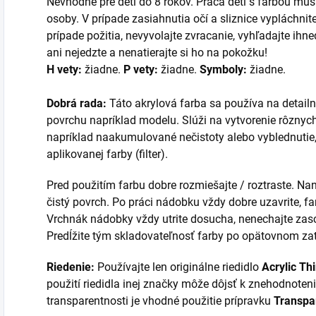
Nevhodné pre deti do 8 rokov. Práca detí s farbou mu
osoby. V prípade zasiahnutia očí a sliznice vypláchnit
prípade požitia, nevyvolajte zvracanie, vyhľadajte ih
ani nejedzte a nenatierajte si ho na pokožku!
H vety:
žiadne.
P vety:
žiadne.
Symboly:
žiadne.
Dobrá rada:
Táto akrylová farba sa používa na detai
povrchu napríklad modelu. Slúži na vytvorenie rôznych
napríklad naakumulované nečistoty alebo vyblednutie
aplikovanej farby (filter).
Pred použitím farbu dobre rozmiešajte / roztraste. N
čistý povrch. Po práci nádobku vždy dobre uzavrite, 
Vrchnák nádobky vždy utrite dosucha, nenechajte zasc
Predĺžite tým skladovateľnosť farby po opätovnom zat
Riedenie:
Používajte len originálne riedidlo
Acrylic T
použití riedidla inej značky môže dôjsť k znehodnoteni
transparentnosti je vhodné použitie prípravku
Transpa