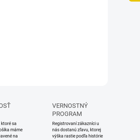
8.2026
NOSTI
UČENIA
−
+
Pridať do košíka
lársky shader
ILNÉ INFORMÁCIE
OPÝTAŤ SA
STRÁŽIŤ
OSŤ
VERNOSTNÝ
PROGRAM
 ktoré sa
Registrovaní zákazníci u
 košíka máme
nás dostanú zľavu, ktorej
ravené na
výška rastie podľa histórie