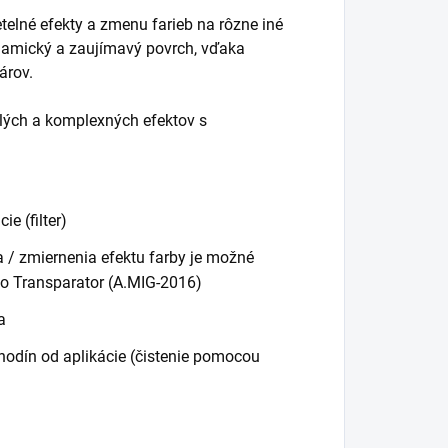
etelné efekty a zmenu farieb na rôzne iné
amický a zaujímavý povrch, vďaka
árov.
ilých a komplexných efektov s
e (filter)
ia / zmiernenia efektu farby je možné
ebo Transparator (A.MIG-2016)
a
hodín od aplikácie (čistenie pomocou
m