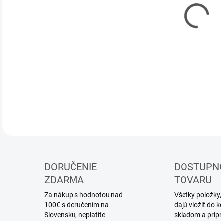
10.
MOŽ
DOR
Mode
DETA
DORUČENIE
DOSTUPN
ZDARMA
TOVARU
Za nákup s hodnotou nad
Všetky položky,
100€ s doručením na
dajú vložiť do
Slovensku, neplatíte
skladom a prip