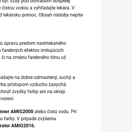
sí byť vždy pod dohľadom dospelej
e čistou vodou a vyhľadajte lekára. V
neď lekársku pomoc. Obsah nádoby nepite
lnú úpravu predom nastriekaného
 farebných efektov imitujúcich
, či na zmenu farebného tónu už
anášajte na dobre odmastený, suchý a
farba prístupom vzduchu zasychá.
hnúť zvyšky farby ani na okraji.
vorení.
hinner AMIG2000
alebo čistú vodu. Pri
u farby. V prípade zvýšenia
rator AMIG2016.