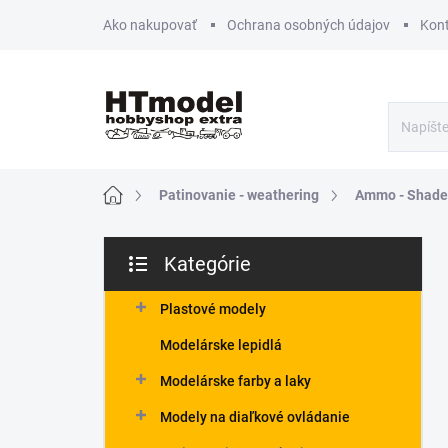
Prejsť
Ako nakupovať
Ochrana osobných údajov
Kon
na
obsah
Domov
Patinovanie - weathering
Ammo - Shade
B
Kategórie
o
Preskočiť
č
kategórie
n
Plastové modely
ý
Modelárske lepidlá
p
a
Modelárske farby a laky
n
Modely na diaľkové ovládanie
e
l