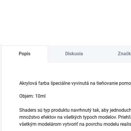
Do košíka
cena:
Do košíka
Popis
Diskusia
Značk
Akrylová farba špeciálne vyvinutá na tieňovanie pomoc
Objem: 10ml
Shaders sú typ produktu navrhnutý tak, aby jednoduc
množstvo efektov na všetkých typoch modelov. Prieh
všetkým modelárom vytvoriť na povrchu modelu realist