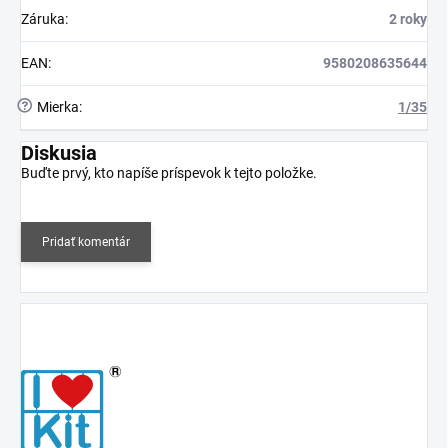
Záruka
:
2 roky
EAN
:
9580208635644
?
Mierka
:
1/35
Diskusia
Buďte prvý, kto napíše príspevok k tejto položke.
Pridať komentár