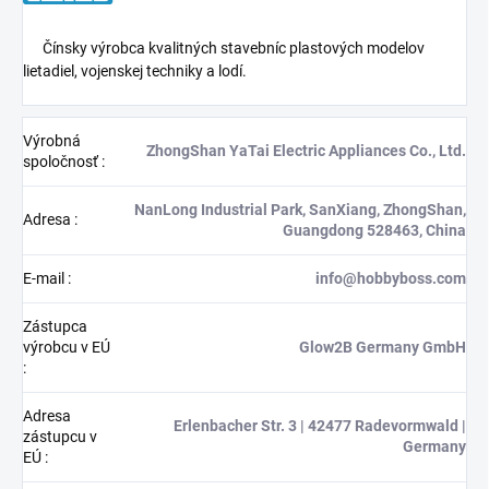
Čínsky výrobca kvalitných stavebníc plastových modelov
lietadiel, vojenskej techniky a lodí.
Výrobná
ZhongShan YaTai Electric Appliances Co., Ltd.
spoločnosť
:
NanLong Industrial Park, SanXiang, ZhongShan,
Adresa
:
Guangdong 528463, China
E-mail
:
info@hobbyboss.com
Zástupca
výrobcu v EÚ
Glow2B Germany GmbH
:
Adresa
Erlenbacher Str. 3 | 42477 Radevormwald |
zástupcu v
Germany
EÚ
: