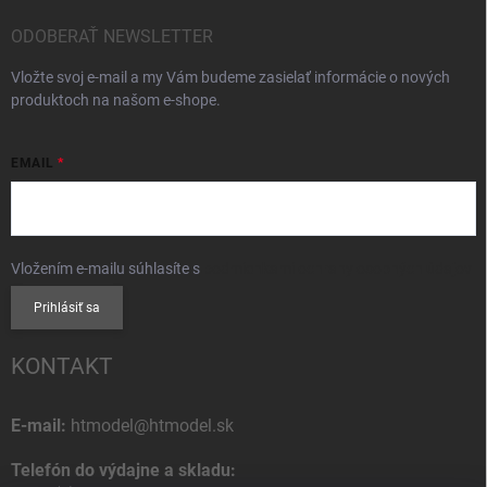
ODOBERAŤ NEWSLETTER
Vložte svoj e-mail a my Vám budeme zasielať informácie o nových
produktoch na našom e-shope.
EMAIL
Vložením e-mailu súhlasíte s
podmienkami ochrany osobných údajov
Prihlásiť sa
KONTAKT
E-mail:
htmodel@htmodel.sk
Telefón do výdajne a skladu: