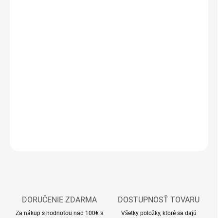
MÔŽEME
DORUČIŤ DO:
11.8.2026
MOŽNOSTI
DORUČENIA
−
+
Pridať do košíka
Stavebnica plastového modelu vojenského vozidla
DETAILNÉ INFORMÁCIE
OPÝTAŤ SA
STRÁŽIŤ
DORUČENIE ZDARMA
DOSTUPNOSŤ TOVARU
Za nákup s hodnotou nad 100€ s
Všetky položky, ktoré sa dajú