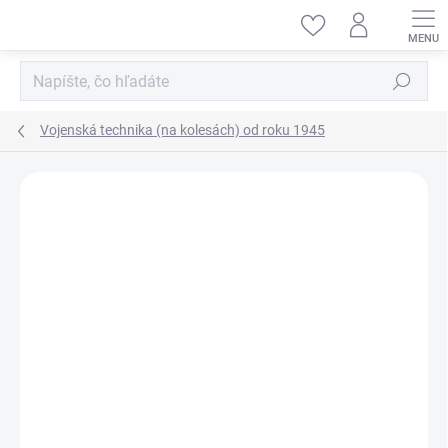
Prejsť
na
obsah
Hľadať
Vojenská technika (na kolesách) od roku 1945
ZNAČKA:
I LOVE KIT
• NOVINKA •