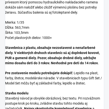
prívesom ktorý pomocou hydraulického nakladacieho ramena
dokáže sám naložiť alebo zložiť výmennú plošinu bez potreby
žeriavu. Súčasťou balenia sú aj fotoleptané diely.
Mierka: 1/35
Dĺžka: 563,7mm
Šírka: 103,5mm
Počet plastových dielov: 1000+
Stavebnica z plastu, obsahuje nezostavené a nenafarbené
diely. V niektorých druhoch stavebníc sú aj doplnkové kovové,
PUR a gumené diely. Pozor, obsahuje drobné diely, udržujte
mimo dosahu deti do 3 rokov. Nevhodné pre deti do 14 rokov.
Pre zostavenie modelu potrebujete dokúpiť:
Lepidlo na plast,
farby, štetce, modelárske náradie. V stavebniciach typu Gift Set /
Model Set môžu byť aj základné farby, lepidlo a štetec.
Stavba modelu
Stavebný návod je obvykle obrázkový, bez textu. Pri rozvážnom
postupe krok po kroku, zvládne stavbu tohto modelu aj
začiatočník.
Najprv skontrolujte kompletnosť stavebnice
a