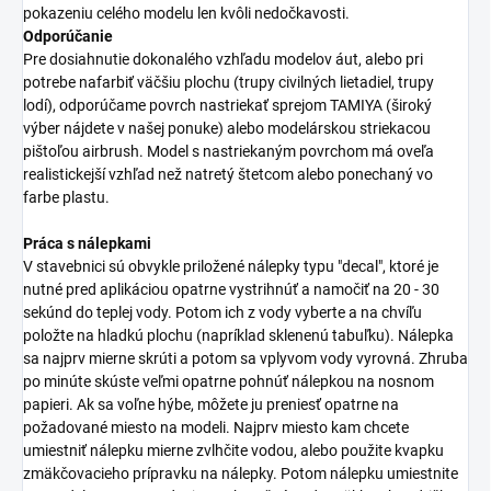
pokazeniu celého modelu len kvôli nedočkavosti.
Odporúčanie
Pre dosiahnutie dokonalého vzhľadu modelov áut, alebo pri
potrebe nafarbiť väčšiu plochu (trupy civilných lietadiel, trupy
lodí), odporúčame povrch nastriekať sprejom TAMIYA (široký
výber nájdete v našej ponuke) alebo modelárskou striekacou
pištoľou airbrush. Model s nastriekaným povrchom má oveľa
realistickejší vzhľad než natretý štetcom alebo ponechaný vo
farbe plastu.
Práca s nálepkami
V stavebnici sú obvykle priložené nálepky typu "decal", ktoré je
nutné pred aplikáciou opatrne vystrihnúť a namočiť na 20 - 30
sekúnd do teplej vody. Potom ich z vody vyberte a na chvíľu
položte na hladkú plochu (napríklad sklenenú tabuľku). Nálepka
sa najprv mierne skrúti a potom sa vplyvom vody vyrovná. Zhruba
po minúte skúste veľmi opatrne pohnúť nálepkou na nosnom
papieri. Ak sa voľne hýbe, môžete ju preniesť opatrne na
požadované miesto na modeli. Najprv miesto kam chcete
umiestniť nálepku mierne zvlhčite vodou, alebo použite kvapku
zmäkčovacieho prípravku na nálepky. Potom nálepku umiestnite