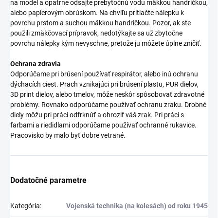
na model a opatrne odsajte prebytočnú vodu mäkkou handričkou,
alebo papierovým obrúskom. Na chvíľu pritlačte nálepku k
povrchu prstom a suchou mäkkou handričkou. Pozor, ak ste
použili zmäkčovací prípravok, nedotýkajte sa už zbytočne
povrchu nálepky kým nevyschne, pretože ju môžete úplne zničiť.
Ochrana zdravia
Odporúčame pri brúsení používať respirátor, alebo inú ochranu
dýchacích ciest. Prach vznikajúci pri brúsení plastu, PUR dielov,
3D print dielov, alebo tmelov, môže neskôr spôsobovať zdravotné
problémy. Rovnako odporúčame používať ochranu zraku. Drobné
diely môžu pri práci odfrknúť a ohroziť váš zrak. Pri práci s
farbami a riedidlami odporúčame používať ochranné rukavice.
Pracovisko by malo byť dobre vetrané.
Dodatočné parametre
Kategória
:
Vojenská technika (na kolesách) od roku 1945