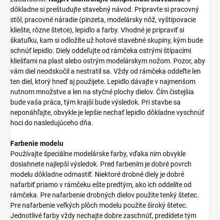
dôkladne si preštudujte stavebný návod. Pripravte si pracovný
stôl, pracovné náradie (pinzeta, modelársky nôž, vyštipovacie
kliešte, rôzne štetce), lepidlo a farby. Vhodné je pripraviť si
škatuľku, kam si odložíte už hotové stavebné skupiny, kým bude
schnúť lepidlo. Diely oddeľujte od rámčeka ostrými štípacími
kliešťami na plast alebo ostrým modelárskym nožom. Pozor, aby
vám diel neodskočil a nestratil sa. Vždy od rámčeka oddeľte len
ten diel, ktorý hneď aj použijete. Lepidlo dávajte v najmenšom
nutnom množstve a len na styčné plochy dielov. Čím čistejšia
bude vaša práca, tým krajší bude výsledok. Pri stavbe sa
neponáhľajte, obvykle je lepšie nechať lepidlo dôkladne vyschnúť
hoci do nasledujúceho dňa.
Farbenie modelu
Používajte špeciálne modelárske farby, vďaka nim obvykle
dosiahnete najlepší výsledok. Pred farbením je dobré povrch
modelu dôkladne odmastiť. Niektoré drobné diely je dobré
nafarbiť priamo v rámčeku ešte predtým, ako ich oddelíte od
rámčeka. Pre nafarbenie drobných dielov použite tenký štetec.
Pre nafarbenie veľkých plôch modelu použite široký štetec.
Jednotlivé farby vždy nechajte dobre zaschnúť, predídete tým