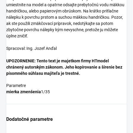
umiestnite na model a opatrne odsajte prebytočnú vodu mäkkou
handričkou, alebo papierovým obrúskom. Na krátko pritlačne
nálepku k povrchu prstom a suchou mäkkou handričkou. Pozor,
ak ste použili zmäkčovací prípravok, nedotýkajte sa potom
zbytočne povrchu nálepky kým nevyschne, pretože ju môžete
úplne zničiť.
Spracoval: Ing. Jozef Anďal
UPOZORNENIE: Tento text je majetkom firmy HTmodel
chránený autorským zákonom. Jeho kopírovanie a šírenie bez
písomného súhlasu majiteľa je trestné.
Parametre
mierka zmenšenia
1/35
Dodatočné parametre