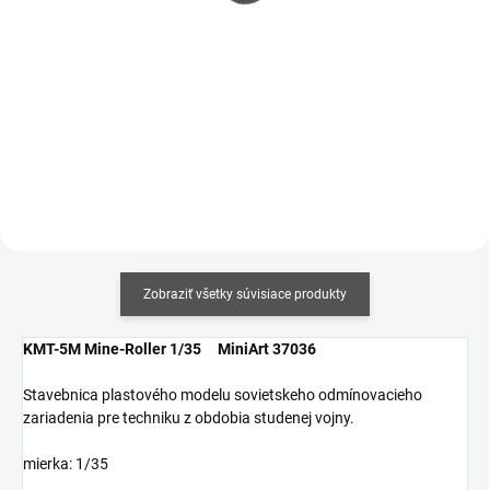
€4,80 bez DPH
€5,04 bez DPH
Jednotková
Jednotková
€14,75 / 100 ml
€15,50 / 100 ml
cena:
cena:
Do košíka
Do košíka
Zobraziť všetky súvisiace produkty
KMT-5M Mine-Roller 1/35 MiniArt 37036
Stavebnica plastového modelu sovietskeho odmínovacieho
zariadenia pre techniku z obdobia studenej vojny.
mierka: 1/35