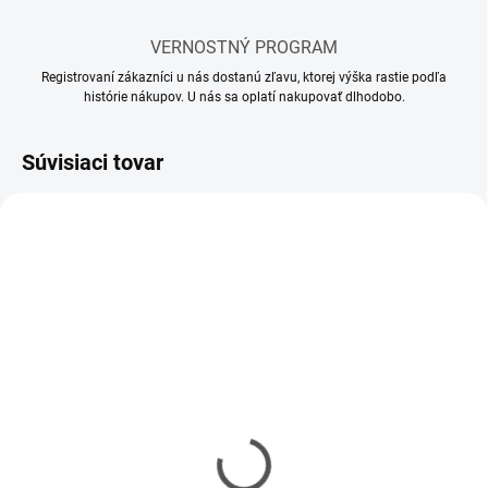
VERNOSTNÝ PROGRAM
Registrovaní zákazníci u nás dostanú zľavu, ktorej výška rastie podľa
histórie nákupov. U nás sa oplatí nakupovať dlhodobo.
Súvisiaci tovar
SKLADOM
SKLADOM
(12 KS)
(5 KS)
Mr Hobby - Gunze Mr.
Mr Hobby - Gunze Mr.
Cement S (40 ml)
Cement SP (40 ml)
€5,90
€6,20