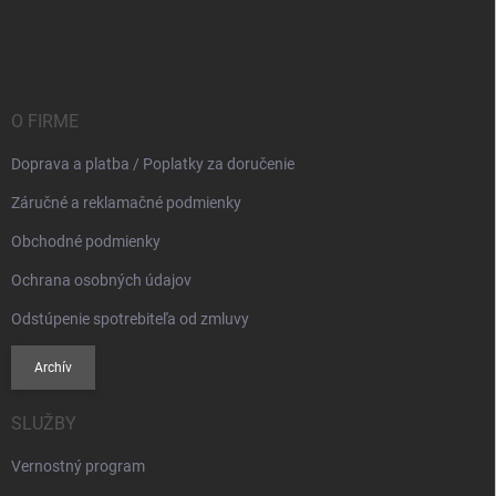
Z
á
p
ä
t
i
O FIRME
e
Doprava a platba / Poplatky za doručenie
Záručné a reklamačné podmienky
Obchodné podmienky
Ochrana osobných údajov
Odstúpenie spotrebiteľa od zmluvy
Archív
SLUŽBY
Vernostný program