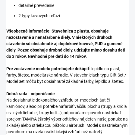
detailné prevedenie
2 typy kovových reťazí
Všeobecné informácie: Stavebnica z plastu, obsahuje
nezostavené a nenafarbené diely. V niektorých druhoch
stavebníc sú obsiahnuté aj doplnkové kovové, PUR a gumené
diely. Pozor, obsahuje drobné diely, udržujte mimo dosahu deti
do 3 rokov. Nevhodné pre deti do 14 rokov.
Pre zostavenie modelu potrebujete dokúpiť:
lepidlo na plast,
farby, štetce, modelárske náradie. V stavebniciach typu Gift Set /
Model Set môžu byť obsiahnuté základné farby, lepidlo a štetec.
Dobrá rada - odporúčanie
Na dosiahnutie dokonalého vzhľadu pri modeloch áut či
kamiónov, alebo pri potrebe nafarbiť väčšiu plochu (trupy a krídla
civilných lietadiel, trupy lodí...), odporúčame povrch nastriekať
sprejom TAMIYA (široký výber odtieňov nájdete v našej ponuke na
sklade) alebo striekacou pištoľou airbrush. Model s nastriekaným
povrchom má oveľa realistickejší vzhľad než natretý