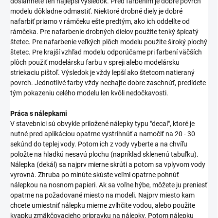
dosiahnete ten najlepší výsledok. Pred farbením je dobré povrch
modelu dôkladne odmastiť. Niektoré drobné diely je dobré
nafarbiť priamo v rámčeku ešte predtým, ako ich oddelíte od
rámčeka. Pre nafarbenie drobných dielov použite tenký špicatý
štetec. Pre nafarbenie veľkých plôch modelu použite široký plochý
štetec. Pre krajší vzhľad modelu odporúčame pri farbení väčších
plôch použiť modelársku farbu v spreji alebo modelársku
striekaciu pištoľ. Výsledok je vždy lepší ako štetcom natieraný
povrch. Jednotlivé farby vždy nechajte dobre zaschnúť, predídete
tým pokazeniu celého modelu len kvôli nedočkavosti.
Práca s nálepkami
V stavebnici sú obvykle priložené nálepky typu "decal", ktoré je
nutné pred aplikáciou opatrne vystrihnúť a namočiť na 20 - 30
sekúnd do teplej vody. Potom ich z vody vyberte a na chvíľu
položte na hladkú nesavú plochu (napríklad sklenenú tabuľku).
Nálepka (dekál) sa najprv mierne skrúti a potom sa vplyvom vody
vyrovná. Zhruba po minúte skúste veľmi opatrne pohnúť
nálepkou na nosnom papieri. Ak sa voľne hýbe, môžete ju preniesť
opatrne na požadované miesto na modeli. Najprv miesto kam
chcete umiestniť nálepku mierne zvlhčite vodou, alebo použite
kvapku zmäkčovacieho prípravku na nálepky. Potom nálepku