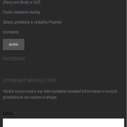
Zľavy pre školy a CVČ
Často kladené otázky
Sklad, predajňa a výdajňa Poprad
Kontakty
Archív
FACEBOOK
ODOBERAŤ NEWSLETTER
Vložte svoj e-mail a my Vám budeme zasielať informácie o nových
produktoch na našom e-shope.
EMAIL