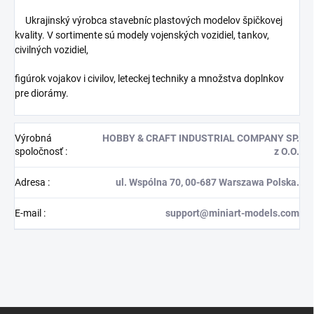
Ukrajinský výrobca stavebníc plastových modelov špičkovej
kvality. V sortimente sú modely vojenských vozidiel, tankov,
civilných vozidiel,
figúrok vojakov i civilov, leteckej techniky a množstva doplnkov
pre diorámy.
Výrobná
HOBBY & CRAFT INDUSTRIAL COMPANY SP.
spoločnosť
:
z O.O.
Adresa
:
ul. Wspólna 70, 00-687 Warszawa Polska.
E-mail
:
support@miniart-models.com