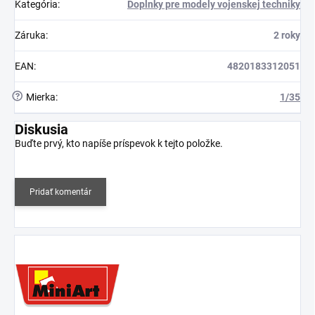
Kategória
:
Doplnky pre modely vojenskej techniky
Záruka
:
2 roky
EAN
:
4820183312051
?
Mierka
:
1/35
Diskusia
Buďte prvý, kto napíše príspevok k tejto položke.
Pridať komentár