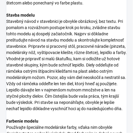
štetcom alebo ponechaný vo farbe plastu.
Stavba modelu
Stavebný návod v stavebnici je obvykle obrázkový, bez textu. Pri
pomalom a rozvážnom postupe krok po kroku, zvládne stavbu
tohto modelu aj dospelý začiatočník. Najprv si dôkladne
preštudujte návod na stavbu modelu a skontrolujte kompletnosť
stavebnice. Pripravte si pracovný stôl, pracovné náradie (pinzeta,
modelársky nôž, vyštipovacie kliešte, rôzne štetce), lepidlo a farby.
Vhodné je pripraviť si malú škatuľku, kam si odložíte už hotové
stavebné skupiny, kým bude schnúť lepidlo. Diely oddeľujte od
rámčeka ostrými štípacími kliešťami na plast alebo ostrým
modelárskym nožom. Pozor, aby vám diel neoskočil a nestratil sa.
Vždy od rámčeka oddeľte len ten diel, ktorý hneď aj použijete.
Lepidlo dávajte len v najmenšom nutnom množstve a len na
styčné plochy dielov. Čím čistejšia bude vaša práca, tým krajší
bude výsledok. Pri stavbe sa neponáhľajte, obvykle je lepšie
nechať lepidlo dôkladne vyschnúť hoci aj do nasledujúceho dňa.
Farbenie modelu
Používajte špeciálne modelárske farby, vďaka nim obvykle