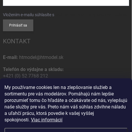
Vložením e-mailu súhlasíte s
podmienkami ochrany osobných údajov
Prihlásiť sa
KONTAKT
E-mail:
htmodel@htmodel.sk
Telefón do výdajne a skladu:
+421 (0) 52 7768 212
My používame cookies len na zlepšovanie služieb a
Poštová / Odberná adresa:
sortimentu pre vás modelárov. Pomáhajú nám lepšie
HT model
porozumieť tomu čo hľadáte a očakávate od nás, vylepšujú
Na letisko 49
naše služby pre vás. Preto nám váš súhlas zdvihne náladu
058 01 Poprad
a uľahčí prácu, ktorá povedie k vašej vyššej
Slovenská Republika
spokojnosti.
Viac informácií