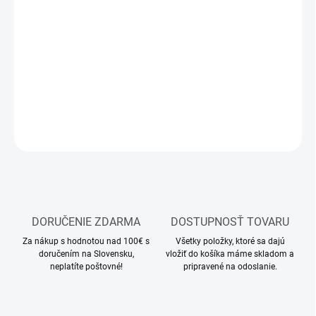
MOŽNOSTI
DORUČENIA
−
+
Pridať do košíka
DETAILNÉ INFORMÁCIE
OPÝTAŤ SA
STRÁŽIŤ
DORUČENIE ZDARMA
DOSTUPNOSŤ TOVARU
Za nákup s hodnotou nad 100€ s
Všetky položky, ktoré sa dajú
doručením na Slovensku,
vložiť do košíka máme skladom a
neplatíte poštovné!
pripravené na odoslanie.