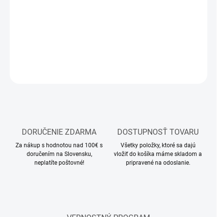
Nabíjací kábel
DETAILNÉ INFORMÁCIE
OPÝTAŤ SA
STRÁŽIŤ
DORUČENIE ZDARMA
DOSTUPNOSŤ TOVARU
Za nákup s hodnotou nad 100€ s
Všetky položky, ktoré sa dajú
doručením na Slovensku,
vložiť do košíka máme skladom a
neplatíte poštovné!
pripravené na odoslanie.