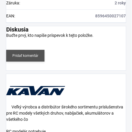
Záruka
:
2 roky
EAN
:
8596450027107
Diskusia
Buďte prvý, kto napíše príspevok k tejto položke.
Pridať komentár
Veľký výrobca a distribútor širokého sortimentu príslušenstva
pre RC modely všetkých druhov, nabíjačiek, akumulátorov a
všetkého čo
RC modelár potrebuje.