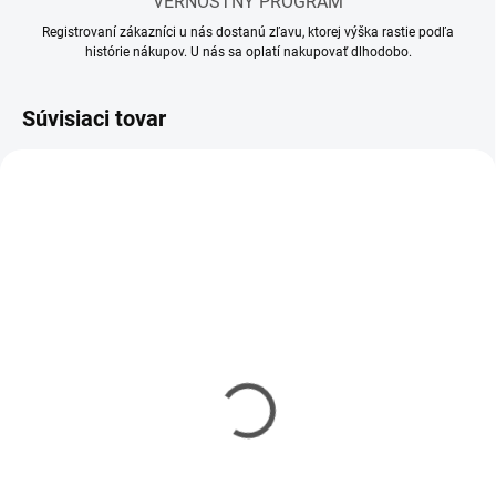
VERNOSTNÝ PROGRAM
Registrovaní zákazníci u nás dostanú zľavu, ktorej výška rastie podľa
histórie nákupov. U nás sa oplatí nakupovať dlhodobo.
Súvisiaci tovar
SKLADOM
SKLADOM
(2 KS)
(2 KS)
Nabíjačka SKY RC e455
Akumulátor df-models
Racing Pack NiMH
€38
3000mAh/7,2V T-DEAN
€30,89 bez DPH
€22,30
Do košíka
€18,13 bez DPH