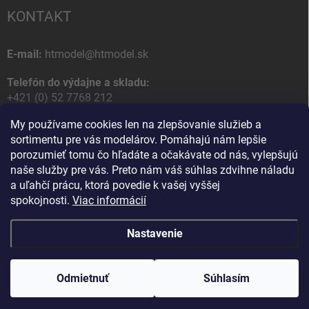
KONTAKT
E-mail:
htmodel@htmodel.sk
Telefón do výdajne a skladu:
+421 (0) 52 7768 212
My používame cookies len na zlepšovanie služieb a
Poštová / Odberná adresa:
sortimentu pre vás modelárov. Pomáhajú nám lepšie
HT model
porozumieť tomu čo hľadáte a očakávate od nás, vylepšujú
Na letisko 49
naše služby pre vás. Preto nám váš súhlas zdvihne náladu
058 01 Poprad
a uľahčí prácu, ktorá povedie k vašej vyššej
Slovenská Republika
spokojnosti.
Viac informácií
Nastavenie
Copyright 2026
HT model
. Všetky práva vyhradené.
Upraviť nastavenie
cookies
Odmietnuť
Ako vám pomôžem?
Súhlasím
Vytvoril Shoptet