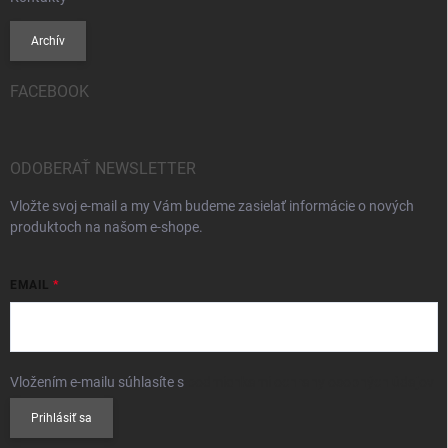
Archív
FACEBOOK
ODOBERAŤ NEWSLETTER
Vložte svoj e-mail a my Vám budeme zasielať informácie o nových
produktoch na našom e-shope.
EMAIL
Vložením e-mailu súhlasíte s
podmienkami ochrany osobných údajov
Prihlásiť sa