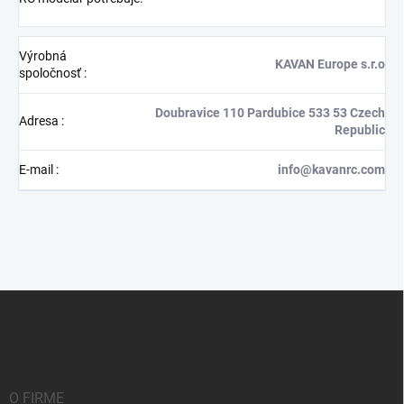
Výrobná
KAVAN Europe s.r.o
spoločnosť
:
Doubravice 110 Pardubice 533 53 Czech
Adresa
:
Republic
E-mail
:
info@kavanrc.com
Z
á
p
ä
t
i
O FIRME