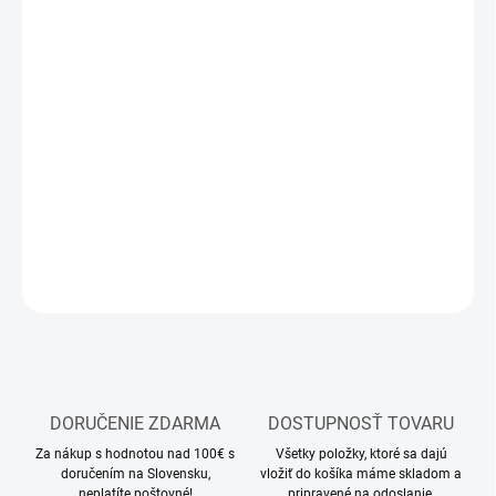
12.8.2026
MOŽNOSTI
DORUČENIA
−
+
Pridať do košíka
Stavebnica plastového modelu motorky
DETAILNÉ INFORMÁCIE
OPÝTAŤ SA
STRÁŽIŤ
DORUČENIE ZDARMA
DOSTUPNOSŤ TOVARU
Za nákup s hodnotou nad 100€ s
Všetky položky, ktoré sa dajú
doručením na Slovensku,
vložiť do košíka máme skladom a
neplatíte poštovné!
pripravené na odoslanie.