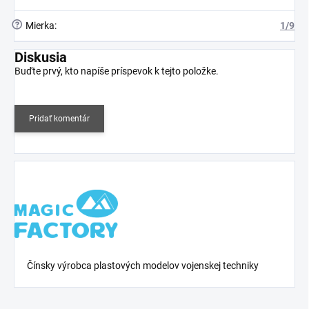
?
Mierka
:
1/9
Diskusia
Buďte prvý, kto napíše príspevok k tejto položke.
Pridať komentár
Čínsky výrobca plastových modelov vojenskej techniky