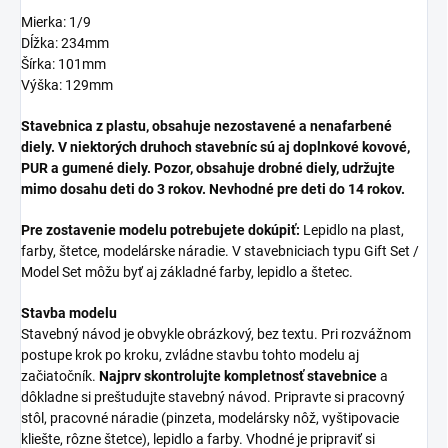
Mierka: 1/9
Dĺžka: 234mm
Šírka: 101mm
Výška: 129mm
Stavebnica z plastu, obsahuje nezostavené a nenafarbené
diely. V niektorých druhoch stavebníc sú aj doplnkové kovové,
PUR a gumené diely. Pozor, obsahuje drobné diely, udržujte
mimo dosahu deti do 3 rokov. Nevhodné pre deti do 14 rokov.
Pre zostavenie modelu potrebujete dokúpiť:
Lepidlo na plast,
farby, štetce, modelárske náradie. V stavebniciach typu Gift Set /
Model Set môžu byť aj základné farby, lepidlo a štetec.
Stavba modelu
Stavebný návod je obvykle obrázkový, bez textu. Pri rozvážnom
postupe krok po kroku, zvládne stavbu tohto modelu aj
začiatočník.
Najprv skontrolujte kompletnosť stavebnice
a
dôkladne si preštudujte stavebný návod. Pripravte si pracovný
stôl, pracovné náradie (pinzeta, modelársky nôž, vyštipovacie
kliešte, rôzne štetce), lepidlo a farby. Vhodné je pripraviť si