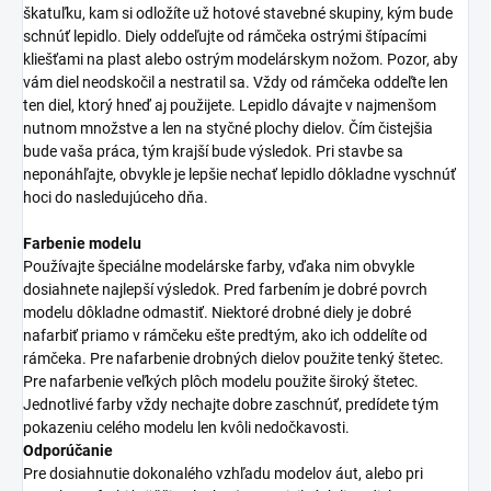
škatuľku, kam si odložíte už hotové stavebné skupiny, kým bude
schnúť lepidlo. Diely oddeľujte od rámčeka ostrými štípacími
kliešťami na plast alebo ostrým modelárskym nožom. Pozor, aby
vám diel neodskočil a nestratil sa. Vždy od rámčeka oddeľte len
ten diel, ktorý hneď aj použijete. Lepidlo dávajte v najmenšom
nutnom množstve a len na styčné plochy dielov. Čím čistejšia
bude vaša práca, tým krajší bude výsledok. Pri stavbe sa
neponáhľajte, obvykle je lepšie nechať lepidlo dôkladne vyschnúť
hoci do nasledujúceho dňa.
Farbenie modelu
Používajte špeciálne modelárske farby, vďaka nim obvykle
dosiahnete najlepší výsledok. Pred farbením je dobré povrch
modelu dôkladne odmastiť. Niektoré drobné diely je dobré
nafarbiť priamo v rámčeku ešte predtým, ako ich oddelíte od
rámčeka. Pre nafarbenie drobných dielov použite tenký štetec.
Pre nafarbenie veľkých plôch modelu použite široký štetec.
Jednotlivé farby vždy nechajte dobre zaschnúť, predídete tým
pokazeniu celého modelu len kvôli nedočkavosti.
Odporúčanie
Pre dosiahnutie dokonalého vzhľadu modelov áut, alebo pri