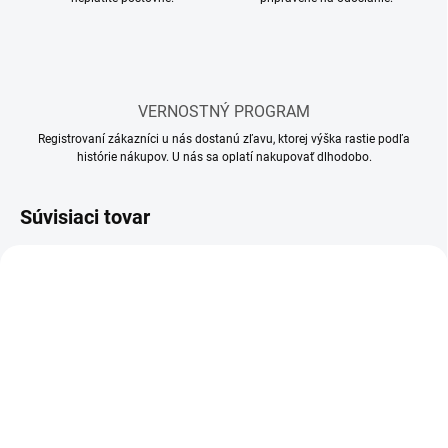
VERNOSTNÝ PROGRAM
Registrovaní zákazníci u nás dostanú zľavu, ktorej výška rastie podľa
histórie nákupov. U nás sa oplatí nakupovať dlhodobo.
Súvisiaci tovar
SKLADOM
SKLADOM
(10 KS)
(58 KS)