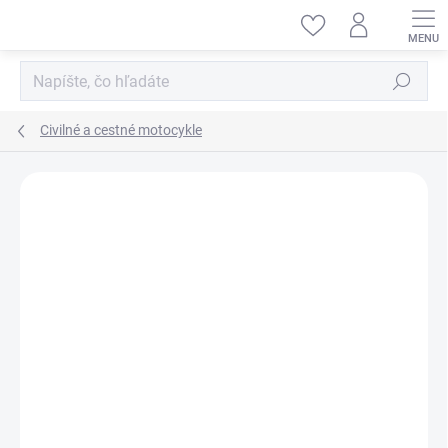
Prejsť
na
obsah
Hľadať
Civilné a cestné motocykle
ZNAČKA:
MAGIC FACTORY