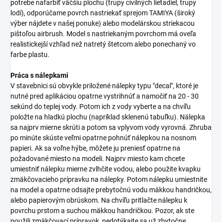
potrebe nafarbiť väčšiu plochu (trupy civilných lietadiel, trupy
lodí), odporúčame povrch nastriekať sprejom TAMIYA (široký
výber nájdete v našej ponuke) alebo modelárskou striekacou
pištoľou airbrush. Model s nastriekaným povrchom má oveľa
realistickejší vzhľad než natretý štetcom alebo ponechaný vo
farbe plastu.
Práca s nálepkami
V stavebnici sú obvykle priložené nálepky typu "decal", ktoré je
nutné pred aplikáciou opatrne vystrihnúť a namočiť na 20 - 30
sekúnd do teplej vody. Potom ich z vody vyberte a na chvíľu
položte na hladkú plochu (napríklad sklenenú tabuľku). Nálepka
sa najprv mierne skrúti a potom sa vplyvom vody vyrovná. Zhruba
po minúte skúste veľmi opatrne pohnúť nálepkou na nosnom
papieri. Ak sa voľne hýbe, môžete ju preniesť opatrne na
požadované miesto na modeli. Najprv miesto kam chcete
umiestniť nálepku mierne zvlhčite vodou, alebo použite kvapku
zmäkčovacieho prípravku na nálepky. Potom nálepku umiestnite
na model a opatrne odsajte prebytočnú vodu mäkkou handričkou,
alebo papierovým obrúskom. Na chvíľu pritlačte nálepku k
povrchu prstom a suchou mäkkou handričkou. Pozor, ak ste
použili zmäkčovací prípravok, nedotýkajte sa už zbytočne