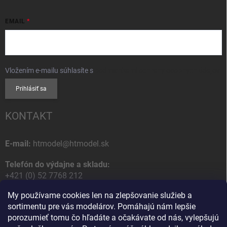
EMAIL
Vložením e-mailu súhlasíte s
podmienkami ochrany osobných údajov
Prihlásiť sa
KONTAKT
E-mail:
htmodel@htmodel.sk
Telefón do výdajne a skladu:
+421 (0) 52 7768 212
My používame cookies len na zlepšovanie služieb a
Poštová / Odberná adresa:
sortimentu pre vás modelárov. Pomáhajú nám lepšie
HT model
porozumieť tomu čo hľadáte a očakávate od nás, vylepšujú
Na letisko 49