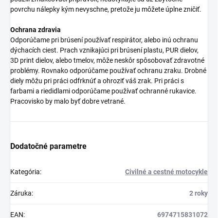
povrchu nálepky kým nevyschne, pretože ju môžete úplne zničiť.
Ochrana zdravia
Odporúčame pri brúsení používať respirátor, alebo inú ochranu
dýchacích ciest. Prach vznikajúci pri brúsení plastu, PUR dielov,
3D print dielov, alebo tmelov, môže neskôr spôsobovať zdravotné
problémy. Rovnako odporúčame používať ochranu zraku. Drobné
diely môžu pri práci odfrknúť a ohroziť váš zrak. Pri práci s
farbami a riedidlami odporúčame používať ochranné rukavice.
Pracovisko by malo byť dobre vetrané.
Dodatočné parametre
Kategória
:
Civilné a cestné motocykle
Záruka
:
2 roky
EAN
:
6974715831072