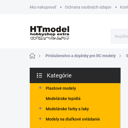
Prejsť
Ako nakupovať
Ochrana osobných údajov
Kon
na
obsah
Domov
Príslušenstvo a doplnky pre RC modely
B
Kategórie
o
Preskočiť
č
kategórie
n
Plastové modely
ý
Modelárske lepidlá
p
a
Modelárske farby a laky
n
Modely na diaľkové ovládanie
e
l