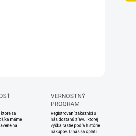
UČENIA
−
+
Pridať do košíka
ivová hadička
ILNÉ INFORMÁCIE
OPÝTAŤ SA
STRÁŽIŤ
OSŤ
VERNOSTNÝ
PROGRAM
 ktoré sa
Registrovaní zákazníci u
 košíka máme
nás dostanú zľavu, ktorej
ravené na
výška rastie podľa histórie
nákupov. U nás sa oplatí