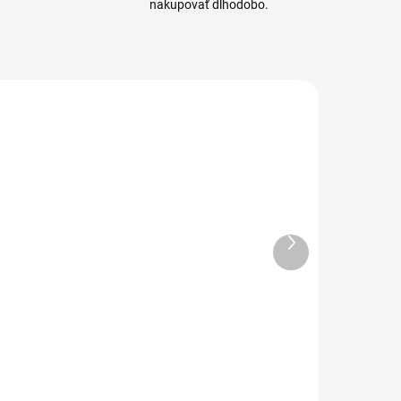
nakupovať dlhodobo.
KAVAN-KAV50.20172
5620150
SKLADOM
SKLADOM
(4 KS)
(1 KS)
Ďalší
Hadička
Hadička
produkt
alivová
palivová
ilikónová
silikónová 6x1,
20x2mm 0,5m
5mm 1m
€4,30
€5,60
3,50 bez DPH
€4,55 bez DPH
Do košíka
Do košíka