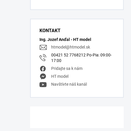
KONTAKT
Ing. Jozef Anďal - HT model
htmodel
@
htmodel.sk
00421 52 7768212 Po-Pia: 09:00-
17:00
Pridajte sa k nám
HT model
Navštívte náš kanál