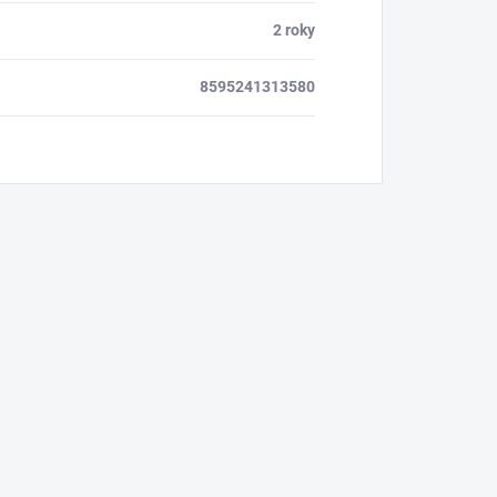
2 roky
8595241313580