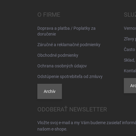
p
ä
O FIRME
SLU
t
i
Doprava a platba / Poplatky za
Verno
e
doručenie
Zľavy 
Záručné a reklamačné podmienky
Často 
Obchodné podmienky
Sklad,
Ochrana osobných údajov
Konta
Odstúpenie spotrebiteľa od zmluvy
Arc
Archív
ODOBERAŤ NEWSLETTER
Vložte svoj e-mail a my Vám budeme zasielať inform
našom e-shope.