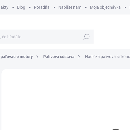
takty
Blog
Poradňa
Napíšte nám
Moja objednávka
Hľadať
Spaľovacie motory
Palivová sústava
Hadička palivová silikó
ZNAČKA:
KAVAN
€
€5,
Jedn
SK
cena
MÔŽ
DO:
11.
MOŽ