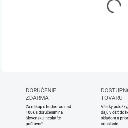
DOR
pal
DETA
DORUČENIE
DOSTUPN
ZDARMA
TOVARU
Za nákup s hodnotou nad
Všetky položky,
100€ s doručením na
dajú vložiť do
Slovensku, neplatíte
skladom a prip
poštovné!
odoslanie.