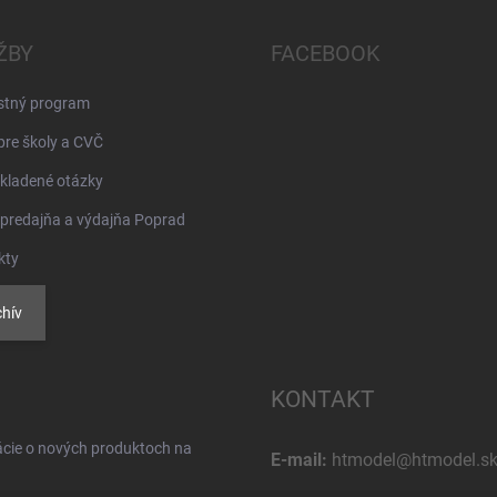
ŽBY
FACEBOOK
stný program
pre školy a CVČ
kladené otázky
 predajňa a výdajňa Poprad
kty
hív
KONTAKT
ácie o nových produktoch na
E-mail:
htmodel@htmodel.s