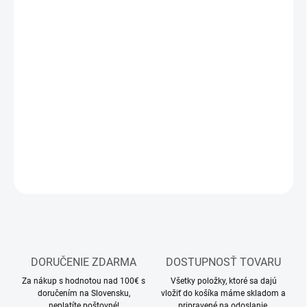
12.8.2026
MOŽNOSTI
DORUČENIA
−
+
Pridať do košíka
Stavebnica modelu z kovu
DETAILNÉ INFORMÁCIE
OPÝTAŤ SA
STRÁŽIŤ
DORUČENIE ZDARMA
DOSTUPNOSŤ TOVARU
Za nákup s hodnotou nad 100€ s
Všetky položky, ktoré sa dajú
doručením na Slovensku,
vložiť do košíka máme skladom a
neplatíte poštovné!
pripravené na odoslanie.