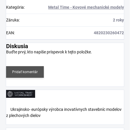
Kategória
:
Metal Time - Kovové mechanické modely
Záruka
:
2 roky
EAN
:
4820230260472
Diskusia
Buďte prvý, kto napíše príspevok k tejto položke.
Pridať komentár
Ukrajinsko- európsky výrobca inovatívnych stavebníc modelov
z plechových dielov