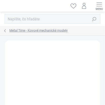
Prejsť
na
obsah
Hľadať
Metal Time - Kovové mechanické modely
ZNAČKA:
METAL TIME