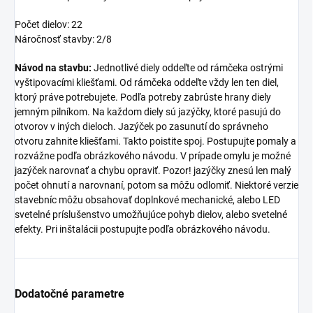
Počet dielov: 22
Náročnosť stavby: 2/8
Návod na stavbu:
Jednotlivé diely oddeľte od rámčeka ostrými
vyštipovacími kliešťami. Od rámčeka oddeľte vždy len ten diel,
ktorý práve potrebujete. Podľa potreby zabrúste hrany diely
jemným pilníkom. Na každom diely sú jazýčky, ktoré pasujú do
otvorov v iných dieloch. Jazýček po zasunutí do správneho
otvoru zahnite kliešťami. Takto poistite spoj. Postupujte pomaly a
rozvážne podľa obrázkového návodu. V prípade omylu je možné
jazýček narovnať a chybu opraviť. Pozor! jazýčky znesú len malý
počet ohnutí a narovnaní, potom sa môžu odlomiť. Niektoré verzie
stavebníc môžu obsahovať doplnkové mechanické, alebo LED
svetelné príslušenstvo umožňujúce pohyb dielov, alebo svetelné
efekty. Pri inštalácii postupujte podľa obrázkového návodu.
Dodatočné parametre