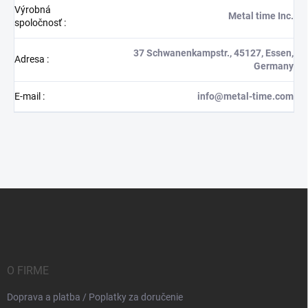
Výrobná
Metal time Inc.
spoločnosť
:
37 Schwanenkampstr., 45127, Essen,
Adresa
:
Germany
E-mail
:
info@metal-time.com
Z
á
p
ä
t
i
O FIRME
e
Doprava a platba / Poplatky za doručenie