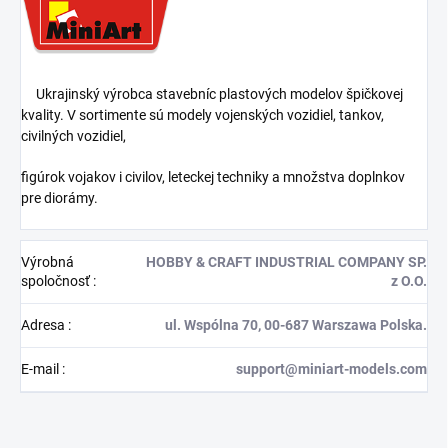
Ukrajinský výrobca stavebníc plastových modelov špičkovej
kvality. V sortimente sú modely vojenských vozidiel, tankov,
civilných vozidiel,
figúrok vojakov i civilov, leteckej techniky a množstva doplnkov
pre diorámy.
Výrobná
HOBBY & CRAFT INDUSTRIAL COMPANY SP.
spoločnosť
:
z O.O.
Adresa
:
ul. Wspólna 70, 00-687 Warszawa Polska.
E-mail
:
support@miniart-models.com