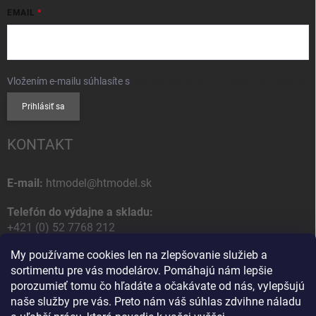
EMAIL
Vložením e-mailu súhlasíte s
podmienkami ochrany osobných údajov
Prihlásiť sa
KONTAKT
E-mail:
htmodel@htmodel.sk
Telefón do výdajne a skladu:
+421 (0) 52 7768 212
My používame cookies len na zlepšovanie služieb a
Poštová / Odberná adresa:
sortimentu pre vás modelárov. Pomáhajú nám lepšie
HT model
porozumieť tomu čo hľadáte a očakávate od nás, vylepšujú
Na letisko 49
naše služby pre vás. Preto nám váš súhlas zdvihne náladu
058 01 Poprad