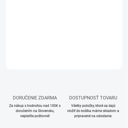
10.8.2026
MOŽNOSTI
DORUČENIA
−
+
Pridať do košíka
DETAILNÉ INFORMÁCIE
OPÝTAŤ SA
STRÁŽIŤ
DORUČENIE ZDARMA
DOSTUPNOSŤ TOVARU
Za nákup s hodnotou nad 100€ s
Všetky položky, ktoré sa dajú
doručením na Slovensku,
vložiť do košíka máme skladom a
neplatíte poštovné!
pripravené na odoslanie.