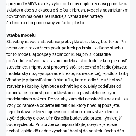
sprejom TAMIYA (široký výber odtieňov nájdete v našej ponuke na
sklade) alebo striekacou pištoľou airbrush. Model s nastriekaným
povrchom má oveľa realistickejší vzhľad než natretý
štetcom alebo ponechaný vo farbe plastu.
Stavba modelu
Stavebný návod v stavebnici je obvykle obrázkový, bez textu. Pri
pomalom a rozvážnom postupe krok po kroku, zvládne stavbu
tohto modelu aj dospelý začiatočník. Najprv si dôkladne
preštudujte návod na stavbu modelu a skontrolujte kompletnosť
stavebnice. Pripravte si pracovný stôl, pracovné náradie (pinzeta,
modelársky nôž, vyštipovacie kliešte, rôzne štetce), lepidlo a farby.
Vhodné je pripraviť si malú škatuľku, kam si odložíte už hotové
stavebné skupiny, kým bude schnúť lepidlo. Diely oddeľujte od
rámčeka ostrými štípacími kliešťami na plast alebo ostrým
modelárskym nožom. Pozor, aby vám diel neoskočil a nestratil sa.
Vždy od rámčeka oddeľte len ten diel, ktorý hneď aj použijete.
Lepidlo dávajte len v najmenšom nutnom množstve a len na
styčné plochy dielov. Čím čistejšia bude vaša práca, tým krajší
bude výsledok. Pri stavbe sa neponáhľajte, obvykle je lepšie
nechať lepidlo dôkladne vyschnúť hoci aj do nasledujúceho dňa.