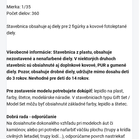
Mierka: 1/35
Počet dielov: 360
Stavebnica obsahuje aj diely pre 2 figúrky a kovové fotoleptané
diely.
Všeobecné informácie: Stavebnica z plastu, obsahuje
nezostavené a nenafarbené diely. V niektorých druhoch
stavebníc sú obsiahnuté aj doplnkové kovové, PUR a gumené
diely. Pozor, obsahuje drobné diely, udržujte mimo dosahu deti
do 3 rokov. Nevhodné pre deti do 14 rokov.
Pre zostavenie modelu potrebujete dokúpiť:
lepidlo na plast,
farby, štetce, modelárske náradie. V stavebniciach typu Gift Set /
Model Set môžu byť obsiahnuté základné farby, lepidlo a štetec.
Dobrá rada - odporúčanie
Na dosiahnutie dokonalého vzhľadu pri modeloch áut či
kamiónov, alebo pri potrebe nafarbiť väčšiu plochu (trupy a krídla
civilných lietadiel, trupy lodí...), odporúčame povrch nastriekať