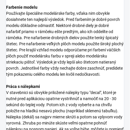
Farbenie modelu
Používajte špeciálne modelárske farby, vďaka nim obvykle
dosiahnete ten najlepší výsledok. Pred farbením je dobré povrch
modelu dôkladne odmastiť. Niektoré drobné diely je dobré
nafarbiť priamo v rámčeku ešte predtým, ako ich oddelíte od
rámčeka. Pre nafarbenie drobných dielov použite tenký špicatý
štetec. Pre nafarbenie veľkých plôch modelu použite široký plochý
štetec. Pre krajší vzhľad modelu odporúčame pri farbení väčších
plôch použiť modelársku farbu v spreji alebo modelársku
striekaciu pištoľ. Výsledok je vždy lepší ako štetcom natieraný
povrch. Jednotlivé farby vždy nechajte dobre zaschnúť, predídete
tým pokazeniu celého modelu len kvôli nedočkavosti.
Práca s nálepkami
V stavebnici sú obvykle priložené nálepky typu "decal", ktoré je
nutné pred aplikáciou opatrne vystrihnúť a namočiť na 20 - 30
sekúnd do teplej vody. Potom ich z vody vyberte a na chvíľu
položte na hladkú nesavú plochu (napríklad sklenenú tabuľku).
Nálepka (dekál) sa najprv mierne skrúti a potom sa vplyvom vody
vyrovná. Zhruba po minúte skúste veľmi opatrne pohnúť
nálepkou na nosnom papieri. Ak sa voľne hýbe, môžete ju preniesť