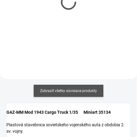
€5,90
€6,20
€4,80 bez DPH
€5,04 bez DPH
Jednotková
Jednotková
€14,75 / 100 ml
€15,50 / 100 ml
cena:
cena:
Do košíka
Do košíka
Zobraziť všetky súvisiace produkty
GAZ-MM Mod 1943 Cargo Truck 1/35 Miniart 35134
Plastová stavebnica sovietskeho vojenského auta z obdobia 2.
sv. vojny.