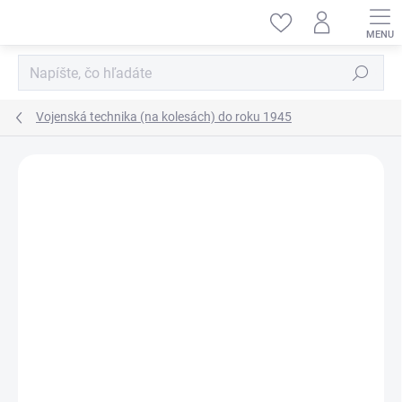
Prejsť
na
obsah
Hľadať
Vojenská technika (na kolesách) do roku 1945
ZNAČKA:
MINIART