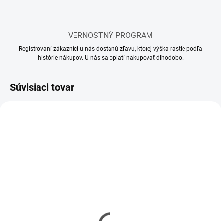
VERNOSTNÝ PROGRAM
Registrovaní zákazníci u nás dostanú zľavu, ktorej výška rastie podľa
histórie nákupov. U nás sa oplatí nakupovať dlhodobo.
Súvisiaci tovar
SKLADOM
SKLADOM
(12 KS)
(5 KS)
Mr Hobby - Gunze Mr.
Mr Hobby - Gunze Mr.
Cement S (40 ml)
Cement SP (40 ml)