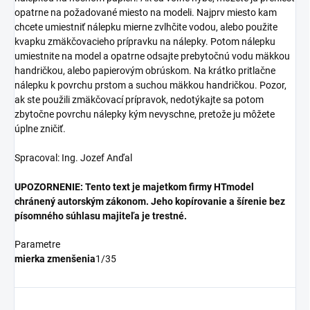
opatrne na požadované miesto na modeli. Najprv miesto kam
chcete umiestniť nálepku mierne zvlhčite vodou, alebo použite
kvapku zmäkčovacieho prípravku na nálepky. Potom nálepku
umiestnite na model a opatrne odsajte prebytočnú vodu mäkkou
handričkou, alebo papierovým obrúskom. Na krátko pritlačne
nálepku k povrchu prstom a suchou mäkkou handričkou. Pozor,
ak ste použili zmäkčovací prípravok, nedotýkajte sa potom
zbytočne povrchu nálepky kým nevyschne, pretože ju môžete
úplne zničiť.
Spracoval: Ing. Jozef Anďal
UPOZORNENIE: Tento text je majetkom firmy HTmodel
chránený autorským zákonom. Jeho kopírovanie a šírenie bez
písomného súhlasu majiteľa je trestné.
Parametre
mierka zmenšenia
1/35