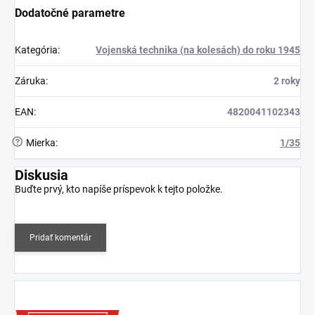
Dodatočné parametre
Kategória
:
Vojenská technika (na kolesách) do roku 1945
Záruka
:
2 roky
EAN
:
4820041102343
?
Mierka
:
1/35
Diskusia
Buďte prvý, kto napíše príspevok k tejto položke.
Pridať komentár