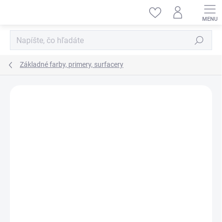
Prejsť
na
obsah
Hľadať
Základné farby, primery, surfacery
ZNAČKA:
VALLEJO