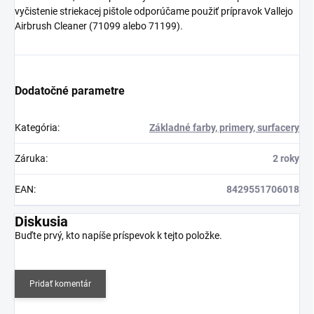
vyčistenie striekacej pištole odporúčame použiť prípravok Vallejo
Airbrush Cleaner (71099 alebo 71199).
Dodatočné parametre
Kategória
:
Základné farby, primery, surfacery
Záruka
:
2 roky
EAN
:
8429551706018
Diskusia
Buďte prvý, kto napíše príspevok k tejto položke.
Pridať komentár