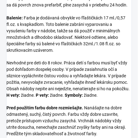
sa dá povrch znova prefarbiť, plne zasychá v priebehu 24 hodín.
Balenie:
Farba je dodávaná obvykle vo fľaštičkách 17 ml./0,57
fl.oz. s kvapkadlom. Toto balenie zabráni vyparovaniu a
vysušeniu farby v nádobe, takže sa dá použiť v minimálnych
množstvách a dlhodobo skladovať. Niektoré odtiene, alebo
špeciálne farby sú balené vo fľaštičkách 32ml./1.08 fl.oz. so
skrutkovacím uzáverom.
Nevhodné pre deti do 8 rokov. Práca detí s farbou musí byť vždy
pod dohľadom dospelej osoby. V prípade zasiahnutia očí a
sliznice vypláchnite čistou vodou a vyhľadajte lekára. V prípade
požitia, nevyvolajte zvracanie, vyhľadajte ihneď lekársku pomoc.
Obsah nádoby nepite ani nejedzte, nenatierajte si ho na pokožku.
H vety:
žiadne.
P
vety:
žiadne.
Symboly:
žiadne.
Pred použitím farbu dobre rozmiešajte.
Nanášajte na dobre
odmastený, suchý, čistý povrch. Farbu vždy dobre uzavrite,
pretože prístupom vzduchu zasychá. Vrchnák nádobky vždy
utrite dosucha, nenechajte zaschnúť zvyšky farby ani na okraji.
Predĺžite tým skladovateľnosť a životnosť farby.