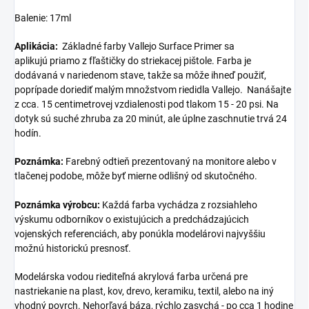
Balenie: 17ml
Aplikácia:
Základné farby Vallejo Surface Primer sa
aplikujú
priamo z fľaštičky do striekacej pištole. Farba je
dodávaná v nariedenom stave, takže sa môže ihneď použiť,
poprípade doriediť malým množstvom riedidla Vallejo.
Nanášajte
z cca. 15 centimetrovej vzdialenosti pod tlakom 15 - 20 psi. Na
dotyk sú suché zhruba za 20 minút, ale úplne zaschnutie trvá 24
hodín.
Poznámka:
Farebný odtieň prezentovaný na monitore alebo v
tlačenej podobe, môže byť mierne odlišný od skutočného.
Poznámka výrobcu:
Každá farba vychádza z rozsiahleho
výskumu odborníkov o existujúcich a predchádzajúcich
vojenských referenciách, aby ponúkla modelárovi najvyššiu
možnú historickú presnosť.
Modelárska vodou riediteľná akrylová farba určená pre
nastriekanie na plast, kov, drevo, keramiku, textil, alebo na iný
vhodný povrch. Nehorľavá báza, rýchlo zasychá - po cca 1 hodine