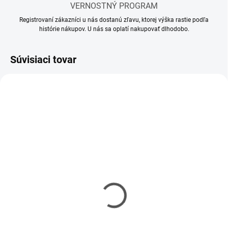
VERNOSTNÝ PROGRAM
Registrovaní zákazníci u nás dostanú zľavu, ktorej výška rastie podľa
histórie nákupov. U nás sa oplatí nakupovať dlhodobo.
Súvisiaci tovar
MOMENTÁLNE NEDOSTUPNÉ
SKLADOM
(1 KS)
Riedidlo Vallejo Airbrush
Riedidlo Vallejo Model
Thinner 32ml
Air 17ml
€3,90
€2,90
€3,17 bez DPH
€2,36 bez DPH