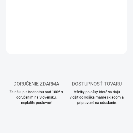
−
+
Pridať do košíka
Základná farba Vallejo
DETAILNÉ INFORMÁCIE
OPÝTAŤ SA
STRÁŽIŤ
DORUČENIE ZDARMA
DOSTUPNOSŤ TOVARU
Za nákup s hodnotou nad 100€ s
Všetky položky, ktoré sa dajú
doručením na Slovensku,
vložiť do košíka máme skladom a
neplatíte poštovné!
pripravené na odoslanie.