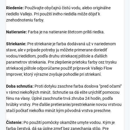
Riedenie:
Používajte obyčajnú čistú vodu, alebo originálne
riedidlo Vallejo. Pri použití iného riedidla môže dôjsť k
znehodnoteniu farby.
Natieranie:
Farba je na natieranie štetcom príliš riedka.
Striekanie:
Pre striekanie je farba dodávaná už v nariedenom
stave, ale v prípade potreby ju môžete primerane doriediť
vodou/riedidlom, podľa druhu striekacej pištole a ďalších
parametrov striekania. Pre zlepšenie prietoku farby cez trysku
striekacej pištole odporúčame použiť prípravok Vallejo Flow
Improver, ktorý výrazne zvyšuje pohodlie pri striekaní.
Doba schnutia:
Proti dotyku zaschne farba doslova "pred očami"
v rámci niekoľkých minút. Schnutie sa dá ešte urýchliť pomocou
fénu na vlasy. Úplné zaschnutie trvá zhruba 24 hodín, podľa
hrúbky vrstvy. Pre ďalšie pretieranie/prestriekanie novou vrstvou
stačí počkať niekoľko minút kým pôvodná vrstva preschne.
Čistenie:
Po použití pomôcky okamžite umyte vodou. Kým je
farba čerstvá, dá sa úplne zmyť bez zanechania stôp. Pre