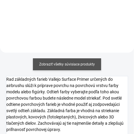
Jednotková
€12,19 / 100 ml
Jednotková
€17,06 / 100 ml
cena:
cena:
Detail
Do košíka
Zobraziť všetky súvisiace produkty
Rad základných farieb Vallejo Surface Primer určených do
airbrushu
slúži k príprave povrchu na povrchovú vrstvu farby
modelu alebo figúrky. Odtieň farby vyberajte podľa toho akou
povrchovou farbou budete následne model striekať. Pod svetlé
odtiene povrchových farieb je vhodné použiť aj zodpovedajúci
svetlý odtieň základu. Základná farba je vhodná na striekanie
plastových, kovových (fotoleptaných), živicových alebo 3D
tlačených dielov. Zachovávajú aj tie najmenšie detaily a zlepšujú
priľnavosť povrchovej úpravy.