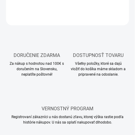
DETAILNÉ INFORMÁCIE
OPÝTAŤ SA
STRÁŽIŤ
DORUČENIE ZDARMA
DOSTUPNOSŤ TOVARU
Za nákup s hodnotou nad 100€ s
Všetky položky, ktoré sa dajú
doručením na Slovensku,
vložiť do košíka máme skladom a
neplatíte poštovné!
pripravené na odoslanie.
VERNOSTNÝ PROGRAM
Registrovaní zákazníci u nás dostanú zľavu, ktorej výška rastie podľa
histórie nákupov. U nás sa oplatí nakupovať dlhodobo.