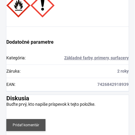
Dodatočné parametre
Kategória
:
Základné farby, primery, surfacery
Záruka
:
2 roky
EAN
:
7426842918939
Diskusia
Buďte prvý, kto napíše príspevok k tejto položke.
Pridať komentár