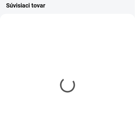
Súvisiaci tovar
SKLADOM
MOMENTÁLNE NEDOSTUPNÉ
(2 KS)
Spraygun PRO
Spraygun EASY
- Striekacia rukoväť pre
- Striekacia rukoväť pre
sprej
sprej
€9,20
€5,80
€7,48 bez DPH
€4,72 bez DPH
Detail
Do košíka