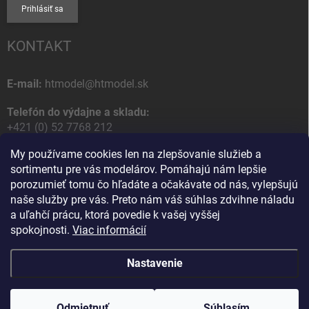
Prihlásiť sa
KONTAKT
E-mail:
htmodel@htmodel.sk
Telefón do výdajne a skladu:
+421 (0) 52 7768 212
My používame cookies len na zlepšovanie služieb a
Poštová / Odberná adresa:
sortimentu pre vás modelárov. Pomáhajú nám lepšie
HT model
porozumieť tomu čo hľadáte a očakávate od nás, vylepšujú
Na letisko 49
naše služby pre vás. Preto nám váš súhlas zdvihne náladu
058 01 Poprad
a uľahčí prácu, ktorá povedie k vašej vyššej
Slovenská Republika
spokojnosti.
Viac informácií
Nastavenie
Copyright 2026
HT model
. Všetky práva vyhradené.
Upraviť nastavenie
cookies
Odmietnuť
Ako vám pomôžem?
Súhlasím