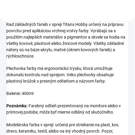
Rad základných farieb v spreji Titans Hobby určený na prípravu
povrchu pred aplikáciou vrchnej vrstvy farby.
Vyrábajú sa s
použitím najlepších materiálov a pigmentov a skvele sa hodia na
všetky kovové, plastové alebo živicové modely. Všetky základné
nátery sú na báze akrylu, matné (okrem kovových farieb) a
rýchloschnúce.
Plechovka farby má ergonomickú trysku, ktorá umožňuje
dokonalú kontrolu nad sprejom. Veko plechovky obsahuje
plastový krúžok s presným odtieňom a názvom farby.
Balenie: 400ml
Poznámka:
Farebný odtieň prezentovaný na monitore alebo v
printovej podobe, môže byť mierne odlišný od skutočného.
Modelárska farba v spreji určená pre striekanie na plast, kov,
drevo, keramiku, textil, alebo na iný vhodný povrch. Pozor,