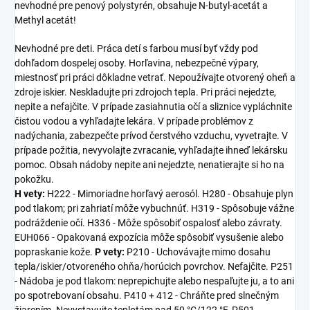
nevhodné pre penový polystyrén, obsahuje N-butyl-acetát a
Methyl acetát!
Nevhodné pre deti. Práca detí s farbou musí byť vždy pod
dohľadom dospelej osoby. Horľavina, nebezpečné výpary,
miestnosť pri práci dôkladne vetrať. Nepoužívajte otvorený oheň a
zdroje iskier. Neskladujte pri zdrojoch tepla. Pri práci nejedzte,
nepite a nefajčite. V prípade zasiahnutia očí a sliznice vypláchnite
čistou vodou a vyhľadajte lekára. V prípade problémov z
nadýchania, zabezpečte prívod čerstvého vzduchu, vyvetrajte. V
prípade požitia, nevyvolajte zvracanie, vyhľadajte ihneď lekársku
pomoc. Obsah nádoby nepite ani nejedzte, nenatierajte si ho na
pokožku.
H vety:
H222 - Mimoriadne horľavý aerosól. H280 - Obsahuje plyn
pod tlakom; pri zahriatí môže vybuchnúť. H319 - Spôsobuje vážne
podráždenie očí. H336 - Môže spôsobiť ospalosť alebo závraty.
EUH066 - Opakovaná expozícia môže spôsobiť vysušenie alebo
popraskanie kože.
P vety:
P210 - Uchovávajte mimo dosahu
tepla/iskier/otvoreného ohňa/horúcich povrchov. Nefajčite. P251
- Nádoba je pod tlakom: neprepichujte alebo nespaľujte ju, a to ani
po spotrebovaní obsahu. P410 + 412 - Chráňte pred slnečným
žiarením. Nevystavujte teplotám nad 50 °C/122 °F. P501