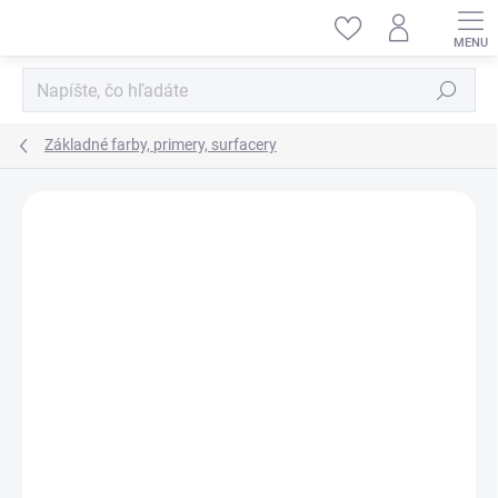
Prejsť
na
obsah
Hľadať
Základné farby, primery, surfacery
ZNAČKA:
TITANS HOBBY