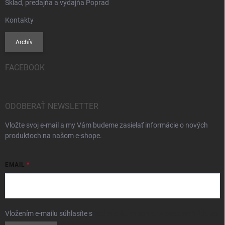
Sklad, predajňa a výdajňa Poprad
Kontakty
Archív
FACEBOOK
ODOBERAŤ NEWSLETTER
Vložte svoj e-mail a my Vám budeme zasielať informácie o nových
produktoch na našom e-shope.
EMAIL
Vložením e-mailu súhlasíte s
podmienkami ochrany osobných údajov