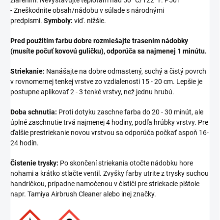
- Zneškodnite obsah/nádobu v súlade s národnými
predpismi.
Symboly:
viď. nižšie.
Pred použitím farbu dobre rozmiešajte trasením nádobky
(musíte počuť kovovú guličku), odporúča sa najmenej 1 minútu.
Striekanie:
Nanášajte na dobre odmastený, suchý a čistý povrch
v rovnomernej tenkej vrstve zo vzdialenosti 15 - 20 cm. Lepšie je
postupne aplikovať 2 - 3 tenké vrstvy, než jednu hrubú.
Doba schnutia:
Proti dotyku zaschne farba do 20 - 30 minút, ale
úplné zaschnutie trvá najmenej 4 hodiny, podľa hrúbky vrstvy. Pre
ďalšie prestriekanie novou vrstvou sa odporúča počkať aspoň 16-
24 hodín.
Čistenie trysky:
Po skončení striekania otočte nádobku hore
nohami a krátko stlačte ventil. Zvyšky farby utrite z trysky suchou
handričkou, prípadne namočenou v čističi pre striekacie pištole
napr. Tamiya Airbrush Cleaner alebo inej značky.