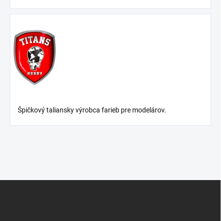
Špičkový taliansky výrobca farieb pre modelárov.
Z
á
p
ä