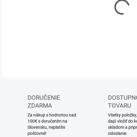
DOR
Vosk
DETA
DORUČENIE
DOSTUPN
ZDARMA
TOVARU
Za nákup s hodnotou nad
Všetky položky,
100€ s doručením na
dajú vložiť do
Slovensku, neplatíte
skladom a prip
poštovné!
odoslanie.