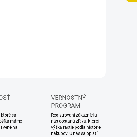
UČENIA
−
+
Pridať do košíka
ová farba AK Interactive True Metal
ILNÉ INFORMÁCIE
OPÝTAŤ SA
STRÁŽIŤ
OSŤ
VERNOSTNÝ
PROGRAM
 ktoré sa
Registrovaní zákazníci u
 košíka máme
nás dostanú zľavu, ktorej
ravené na
výška rastie podľa histórie
nákupov. U nás sa oplatí