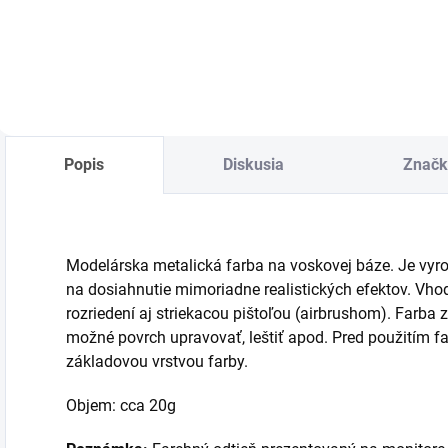
Do košíka
Popis
Diskusia
Značk
Modelárska metalická farba na voskovej báze. Je vyr
na dosiahnutie mimoriadne realistických efektov. Vho
rozriedení aj striekacou pištoľou (airbrushom). Farba
možné povrch upravovať, leštiť apod. Pred použitím f
základovou vrstvou farby.
Objem: cca 20g