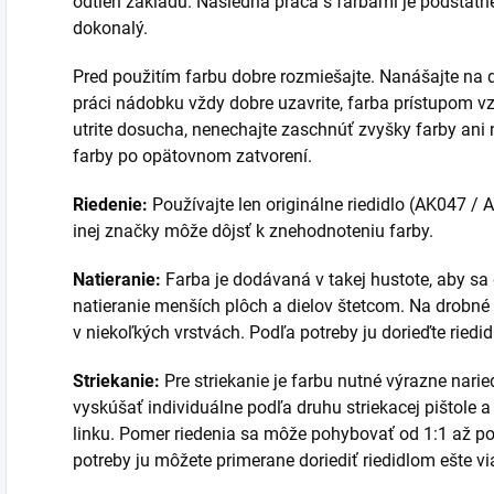
odtieň základu. Následná práca s farbami je podstatn
dokonalý.
Pred použitím farbu dobre rozmiešajte. Nanášajte na 
práci nádobku vždy dobre uzavrite, farba prístupom 
utrite dosucha, nenechajte zaschnúť zvyšky farby ani n
farby po opätovnom zatvorení.
Riedenie:
Používajte len originálne riedidlo (AK047 / A
inej značky môže dôjsť k znehodnoteniu farby.
Natieranie:
Farba je dodávaná v takej hustote, aby sa
natieranie menších plôch a dielov štetcom. Na drobné
v niekoľkých vrstvách. Podľa potreby ju dorieďte riedi
Striekanie:
Pre striekanie je farbu nutné výrazne narie
vyskúšať individuálne podľa druhu striekacej pištole a 
linku. Pomer riedenia sa môže pohybovať od 1:1 až po 1
potreby ju môžete primerane doriediť riedidlom ešte vi