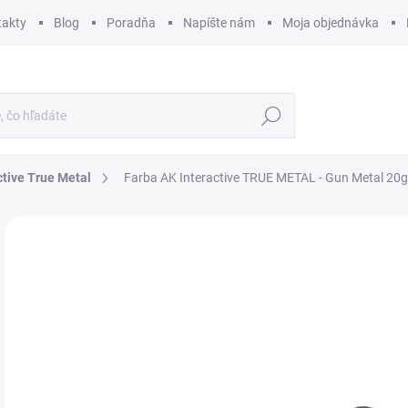
takty
Blog
Poradňa
Napíšte nám
Moja objednávka
Hľadať
ctive True Metal
Farba AK Interactive TRUE METAL - Gun Metal 20g
ZNAČKA:
AK INTERACTIVE
€
€5,
Jedn
SK
cena
MÔŽ
DO:
12.
MOŽ