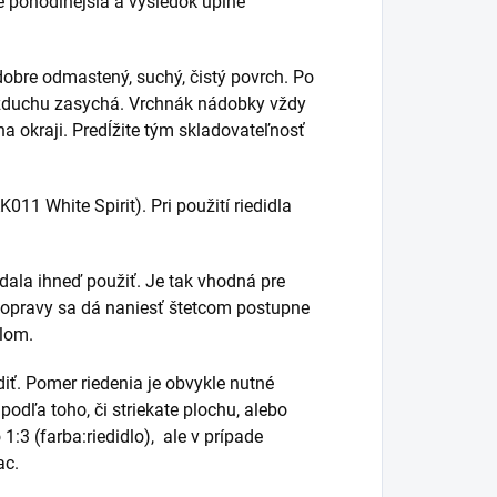
e pohodlnejšia a výsledok úplne
dobre odmastený, suchý, čistý povrch. Po
vzduchu zasychá. Vrchnák nádobky vždy
a okraji. Predĺžite tým skladovateľnosť
K011 White Spirit). Pri použití riedidla
 dala ihneď použiť. Je tak vhodná pre
 opravy sa dá naniesť štetcom postupne
dlom.
diť. Pomer riedenia je obvykle nutné
podľa toho, či striekate plochu, alebo
:3 (farba:riedidlo), ale v prípade
ac.