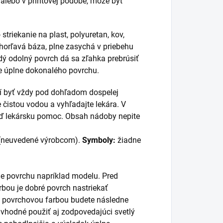
alebo v printovej podobe, môže byť
triekanie na plast, polyuretan, kov,
ehorľavá báza, plne zasychá v priebehu
dý odolný povrch dá sa zľahka prebrúsiť
e úplne dokonalého povrchu.
sí byť vždy pod dohľadom dospelej
e čistou vodou a vyhľadajte lekára. V
neď lekársku pomoc. Obsah nádoby nepite
(neuvedené výrobcom).
Symboly:
žiadne
ie povrchu napríklad modelu. Pred
bou je dobré povrch nastriekať
 povrchovou farbou budete následne
e vhodné použiť aj zodpovedajúci svetlý