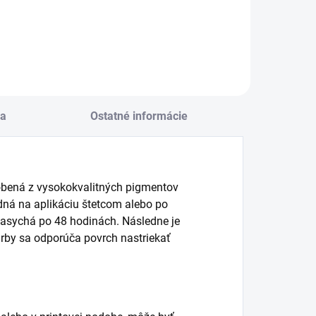
a
Ostatné informácie
obená z vysokokvalitných pigmentov
dná na aplikáciu štetcom alebo po
 zasychá po 48 hodinách. Následne je
arby sa odporúča povrch nastriekať