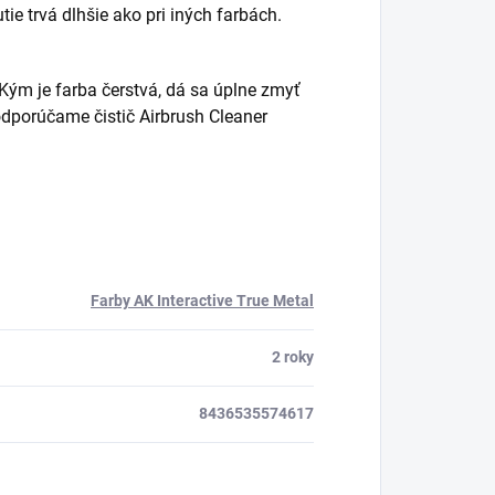
tie trvá dlhšie ako pri iných farbách.
ým je farba čerstvá, dá sa úplne zmyť
 odporúčame čistič Airbrush Cleaner
Farby AK Interactive True Metal
2 roky
8436535574617