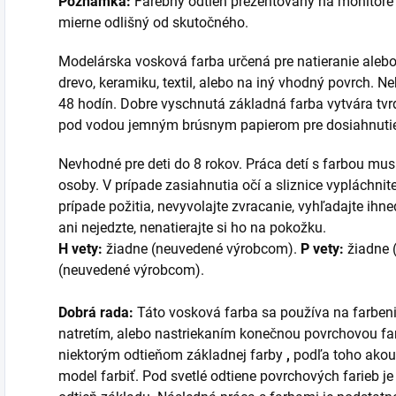
Poznámka:
Farebný odtieň prezentovaný na monitore 
mierne odlišný od skutočného.
Modelárska vosková farba určená pre natieranie alebo s
drevo, keramiku, textil, alebo na iný vhodný povrch. N
48 hodín. Dobre vyschnutá základná farba vytvára tvr
pod vodou jemným brúsnym papierom pre dosiahnuti
Nevhodné pre deti do 8 rokov. Práca detí s farbou mu
osoby. V prípade zasiahnutia očí a sliznice vypláchnit
prípade požitia, nevyvolajte zvracanie, vyhľadajte ih
ani nejedzte, nenatierajte si ho na pokožku.
H vety:
žiadne (neuvedené výrobcom).
P vety:
žiadne 
(neuvedené výrobcom).
Dobrá rada:
Táto vosková farba sa používa na farben
natretím, alebo nastriekaním konečnou povrchovou far
niektorým odtieňom základnej farby
,
podľa toho akou
model farbiť. Pod svetlé odtiene povrchových farieb j