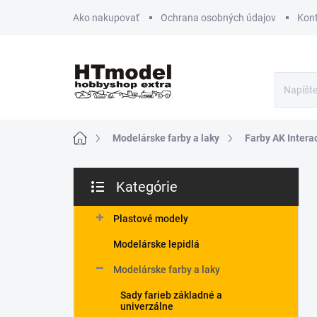
Prejsť
Ako nakupovať
Ochrana osobných údajov
Kon
na
obsah
Domov
Modelárske farby a laky
Farby AK Intera
B
Kategórie
o
Preskočiť
č
kategórie
n
Plastové modely
ý
Modelárske lepidlá
p
a
Modelárske farby a laky
n
Sady farieb základné a
e
univerzálne
l