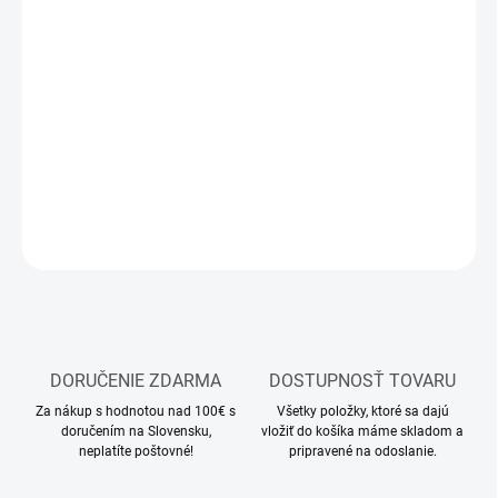
12.8.2026
MOŽNOSTI
DORUČENIA
−
+
Pridať do košíka
DETAILNÉ INFORMÁCIE
OPÝTAŤ SA
STRÁŽIŤ
DORUČENIE ZDARMA
DOSTUPNOSŤ TOVARU
Za nákup s hodnotou nad 100€ s
Všetky položky, ktoré sa dajú
doručením na Slovensku,
vložiť do košíka máme skladom a
neplatíte poštovné!
pripravené na odoslanie.