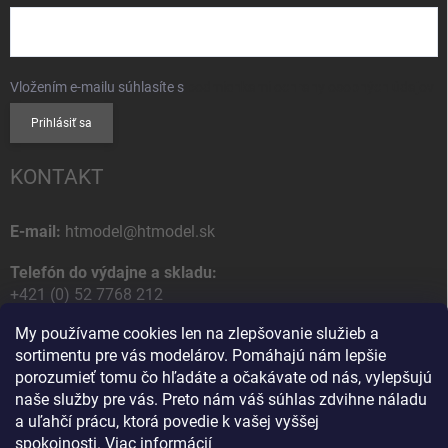
Vložením e-mailu súhlasíte s
podmienkami ochrany osobných údajov
Prihlásiť sa
KONTAKT
E-mail:
htmodel@htmodel.sk
Telefón do výdajne a skladu:
+421 (0) 52 7768 212
My používame cookies len na zlepšovanie služieb a
Poštová / Odberná adresa:
sortimentu pre vás modelárov. Pomáhajú nám lepšie
HT model
porozumieť tomu čo hľadáte a očakávate od nás, vylepšujú
Na letisko 49
naše služby pre vás. Preto nám váš súhlas zdvihne náladu
058 01 Poprad
a uľahčí prácu, ktorá povedie k vašej vyššej
Slovenská Republika
spokojnosti.
Viac informácií