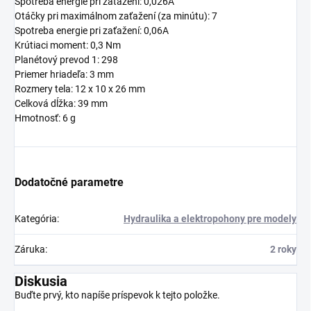
Spotreba energie pri zaťažení: 0,026A
Otáčky pri maximálnom zaťažení (za minútu): 7
Spotreba energie pri zaťažení: 0,06A
Krútiaci moment: 0,3 Nm
Planétový prevod 1: 298
Priemer hriadeľa: 3 mm
Rozmery tela: 12 x 10 x 26 mm
Celková dĺžka: 39 mm
Hmotnosť: 6 g
Dodatočné parametre
Kategória
:
Hydraulika a elektropohony pre modely
Záruka
:
2 roky
Diskusia
Buďte prvý, kto napíše príspevok k tejto položke.