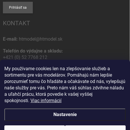
Prihlásiť sa
KONTAKT
E-mail:
htmodel@htmodel.sk
Telefón do výdajne a skladu:
+421 (0) 52 7768 212
My používame cookies len na zlepšovanie služieb a
Poštová / Odberná adresa:
sortimentu pre vás modelárov. Pomáhajú nám lepšie
HT model
porozumieť tomu čo hľadáte a očakávate od nás, vylepšujú
Na letisko 49
naše služby pre vás. Preto nám váš súhlas zdvihne náladu
058 01 Poprad
a uľahčí prácu, ktorá povedie k vašej vyššej
Slovenská Republika
spokojnosti.
Viac informácií
Nastavenie
Copyright 2026
HT model
. Všetky práva vyhradené.
Upraviť nastavenie