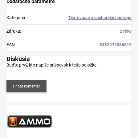
Dodatočné parametre
Kategória
:
Tvarovacie a sochárske nástroje
Záruka
:
2 roky
EAN
:
8432074086819
Diskusia
Buďte prvý, kto napíše príspevok k tejto položke.
Pridať komentár