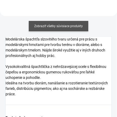
Zobraziť všetky súvisiace produkty
Modelárska špachtľa slzovitého tvaru určená pre prácu s
modelárskymi hmotami pre tvorbu terénu v dioráme, alebo s
modelárskym tmelom. Nájde široké využitie aj v iných druhoch
profesionálnych aj hobby prác.
Vysokokvalitná špachtlička z nehrdzavejúcej ocele s flexibilnou
čepeľou a ergonomickou gumenou rukoväťou pre ľahké
uchopenie a pohodlie.
Ideálna na tvorbu diorám, nanášanie a rozotieranie textúrových
farieb, distribúciu pigmentov, ako aj na sochárske a rezbárske
práce.