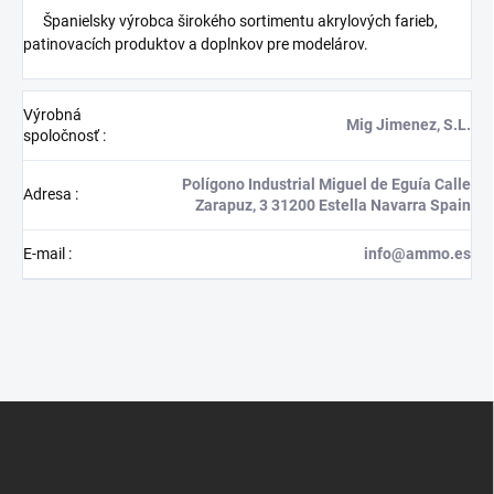
Španielsky výrobca širokého sortimentu akrylových farieb,
patinovacích produktov a doplnkov pre modelárov.
Výrobná
Mig Jimenez, S.L.
spoločnosť
:
Polígono Industrial Miguel de Eguía Calle
Adresa
:
Zarapuz, 3 31200 Estella Navarra Spain
E-mail
:
info@ammo.es
Z
á
p
ä