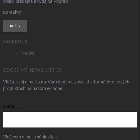
Sklad, predajňa a výdajňa Poprad
Kontakty
Archív
FACEBOOK
HT model
ODOBERAŤ NEWSLETTER
Vložte svoj e-mail a my Vám budeme zasielať informácie o nových
produktoch na našom e-shope.
EMAIL
Vložením e-mailu súhlasíte s
podmienkami ochrany osobných údajov