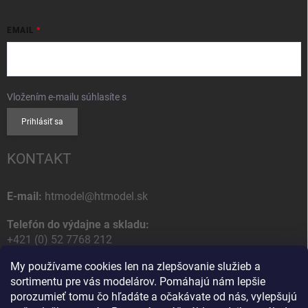
EMAIL
Vložením e-mailu súhlasíte s
podmienkami ochrany osobných údajov
Prihlásiť sa
KONTAKT
E-mail:
htmodel@htmodel.sk
Telefón do výdajne a skladu:
+421 (0) 52 7768 212
My používame cookies len na zlepšovanie služieb a
Poštová / Odberná adresa:
sortimentu pre vás modelárov. Pomáhajú nám lepšie
HT model
porozumieť tomu čo hľadáte a očakávate od nás, vylepšujú
Na letisko 49