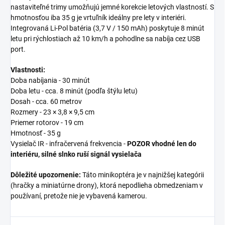
nastaviteľné trimy umožňujú jemné korekcie letových vlastností. S
hmotnosťou iba 35 g je vrtuľník ideálny pre lety v interiéri.
Integrovaná Li-Pol batéria (3,7 V / 150 mAh) poskytuje 8 minút
letu pri rýchlostiach až 10 km/h a pohodlne sa nabíja cez USB
port.
Vlastnosti:
Doba nabíjania - 30 minút
Doba letu - cca. 8 minút (podľa štýlu letu)
Dosah - cca. 60 metrov
Rozmery - 23 × 3,8 × 9,5 cm
Priemer rotorov - 19 cm
Hmotnosť - 35 g
Vysielač IR - infračervená frekvencia -
POZOR vhodné len do
interiéru, silné slnko ruší signál vysielača
Dôležité upozornenie:
Táto minikoptéra je v najnižšej kategórii
(hračky a miniatúrne drony), ktorá nepodlieha obmedzeniam v
používaní, pretože nie je vybavená kamerou.