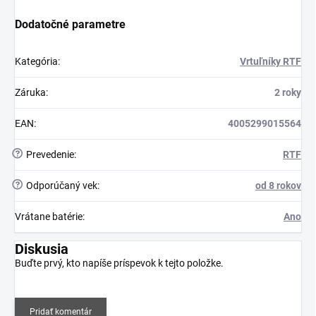
Dodatočné parametre
Kategória
:
Vrtuľníky RTF
Záruka
:
2 roky
EAN
:
4005299015564
?
Prevedenie
:
RTF
?
Odporúčaný vek
:
od 8 rokov
Vrátane batérie
:
Ano
Diskusia
Buďte prvý, kto napíše príspevok k tejto položke.
Pridať komentár