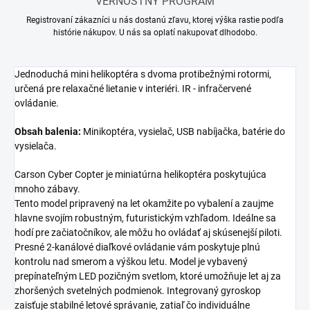
VERNOSTNÝ PROGRAM
Registrovaní zákazníci u nás dostanú zľavu, ktorej výška rastie podľa
histórie nákupov. U nás sa oplatí nakupovať dlhodobo.
Jednoduchá mini helikoptéra s dvoma protibežnými rotormi,
určená pre relaxačné lietanie v interiéri. IR - infračervené
ovládanie.
Obsah balenia:
Minikoptéra, vysielač, USB nabíjačka, batérie do
vysielača.
Carson Cyber Copter je miniatúrna helikoptéra poskytujúca
mnoho zábavy.
Tento model pripravený na let okamžite po vybalení a zaujme
hlavne svojím robustným, futuristickým vzhľadom. Ideálne sa
hodí pre začiatočníkov, ale môžu ho ovládať aj skúsenejší piloti.
Presné 2-kanálové diaľkové ovládanie vám poskytuje plnú
kontrolu nad smerom a výškou letu. Model je vybavený
prepínateľným LED pozičným svetlom, ktoré umožňuje let aj za
zhoršených svetelných podmienok. Integrovaný gyroskop
zaisťuje stabilné letové správanie, zatiaľ čo individuálne