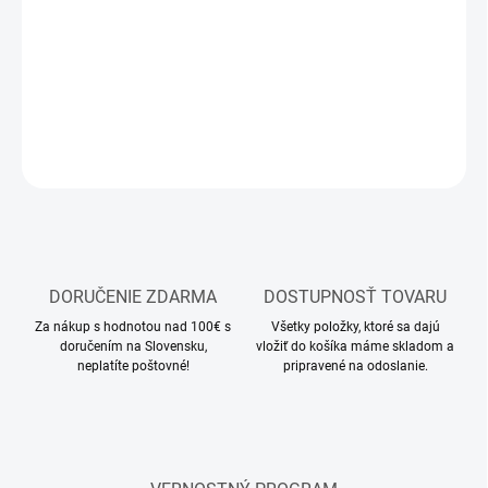
RC model vrtuľníka
DETAILNÉ INFORMÁCIE
OPÝTAŤ SA
STRÁŽIŤ
DORUČENIE ZDARMA
DOSTUPNOSŤ TOVARU
Za nákup s hodnotou nad 100€ s
Všetky položky, ktoré sa dajú
doručením na Slovensku,
vložiť do košíka máme skladom a
neplatíte poštovné!
pripravené na odoslanie.