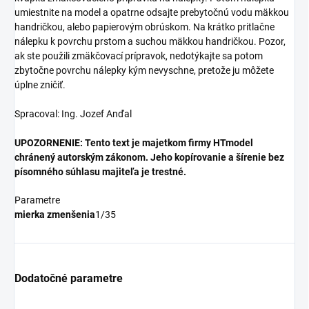
umiestnite na model a opatrne odsajte prebytočnú vodu mäkkou
handričkou, alebo papierovým obrúskom. Na krátko pritlačne
nálepku k povrchu prstom a suchou mäkkou handričkou. Pozor,
ak ste použili zmäkčovací prípravok, nedotýkajte sa potom
zbytočne povrchu nálepky kým nevyschne, pretože ju môžete
úplne zničiť.
Spracoval: Ing. Jozef Anďal
UPOZORNENIE: Tento text je majetkom firmy HTmodel
chránený autorským zákonom. Jeho kopírovanie a šírenie bez
písomného súhlasu majiteľa je trestné.
Parametre
mierka zmenšenia
1/35
Dodatočné parametre