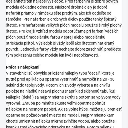
dosiahnete ten najlepší výsledok. Pred farbením je dobré povrch
modelu dôkladne odmastiť. Niektoré drobné diely je dobré
nafarbiť priamo v rámčeku ešte predtým, ako ich oddelíte od
rámčeka. Pre nafarbenie drobných dielov použite tenký špicatý
štetec. Pre nafarbenie veľkých plôch modelu použite široký plochý
štetec. Pre krajší vzhľad modelu odporúčame pri farbení väčších
plôch použiť modelársku farbu v spreji alebo modelársku
striekaciu pištoľ. Výsledok je vždy lepší ako štetcom natieraný
povrch. Jednotlivé farby vždy nechajte dobre zaschnúť, predídete
tým pokazeniu celého modelu len kvôli nedočkavosti.
Práca s nálepkami
V stavebnici sú obvykle priložené nálepky typu "decal", ktoré je
nutné pred aplikáciou opatrne vystrihnúť a namočiť na 20 - 30
sekúnd do teplej vody. Potom ich z vody vyberte a na chvíľu
položte na hladkú nesavú plochu (napríklad sklenenú tabuľku).
Nálepka (dekál) sa najprv mierne skrúti a potom sa vplyvom vody
vyrovná. Zhruba po minúte skúste veľmi opatrne pohnúť
nálepkou na nosnom papieri. Ak sa voľne hýbe, môžete ju preniesť
opatrne na požadované miesto na modeli. Najprv miesto kam
chcete umiestniť nálepku mierne zvlhčite vodou, alebo použite
kvapku zmäkčovacieho prípravku na nálepky. Potom nálepku