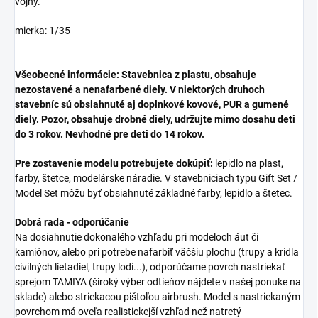
vojny.
mierka: 1/35
Všeobecné informácie: Stavebnica z plastu, obsahuje
nezostavené a nenafarbené diely. V niektorých druhoch
stavebníc sú obsiahnuté aj doplnkové kovové, PUR a gumené
diely. Pozor, obsahuje drobné diely, udržujte mimo dosahu deti
do 3 rokov. Nevhodné pre deti do 14 rokov.
Pre zostavenie modelu potrebujete dokúpiť:
lepidlo na plast,
farby, štetce, modelárske náradie. V stavebniciach typu Gift Set /
Model Set môžu byť obsiahnuté základné farby, lepidlo a štetec.
Dobrá rada - odporúčanie
Na dosiahnutie dokonalého vzhľadu pri modeloch áut či
kamiónov, alebo pri potrebe nafarbiť väčšiu plochu (trupy a krídla
civilných lietadiel, trupy lodí...), odporúčame povrch nastriekať
sprejom TAMIYA (široký výber odtieňov nájdete v našej ponuke na
sklade) alebo striekacou pištoľou airbrush. Model s nastriekaným
povrchom má oveľa realistickejší vzhľad než natretý