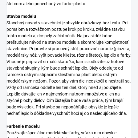
štetcom alebo ponechaný vo farbe plastu.
Stavba modelu
Stavebný návod v stavebnici je obvykle obrázkový, bez textu. Pri
pomalom a rozvážnom postupe krok po kroku, zvládne stavbu
tohto modelu aj dospelý začiatočník. Najprv si dôkladne
preštudujte návod na stavbu modelu a skontrolujte kompletnosť
stavebnice. Pripravte si pracovný stôl, pracovné náradie (pinzeta,
modelársky nôž, vyštipovacie kliešte, rôzne štetce), lepidlo a farby.
Vhodné je pripraviť si malú škatuľku, kam si odložíte už hotové
stavebné skupiny, kým bude schnúť lepidlo. Diely oddeľujte od
rámčeka ostrými štípacími kliešťami na plast alebo ostrým
modelárskym nožom. Pozor, aby vám diel neoskočil a nestratil sa.
Vždy od rámčeka oddeľte len ten diel, ktorý hneď aj použijete.
Lepidlo dávajte len v najmenšom nutnom množstve a len na
styčné plochy dielov. Čím čistejšia bude vaša práca, tým krajší
bude výsledok. Pri stavbe sa neponáhľajte, obvykle je lepšie
nechať lepidlo dôkladne vyschnúť hoci aj do nasledujúceho dňa.
Farbenie modelu
Používajte špeciálne modelárske farby, vďaka nim obvykle