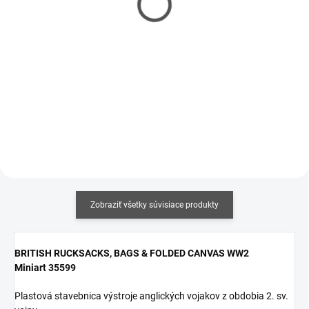
€5,90
€6,20
€4,80 bez DPH
€5,04 bez DPH
Jednotková
Jednotková
€14,75 / 100 ml
€15,50 / 100 ml
cena:
cena:
Do košíka
Do košíka
Zobraziť všetky súvisiace produkty
BRITISH RUCKSACKS, BAGS & FOLDED CANVAS WW2
Miniart 35599
Plastová stavebnica výstroje anglických vojakov z obdobia 2. sv.