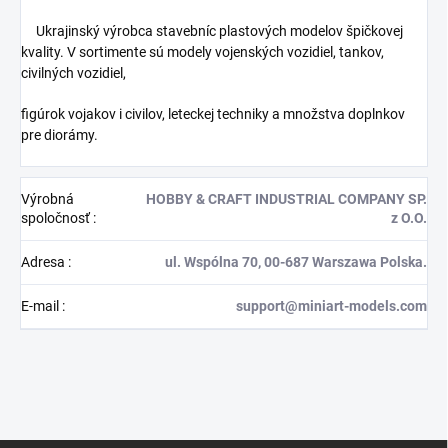
Ukrajinský výrobca stavebníc plastových modelov špičkovej
kvality. V sortimente sú modely vojenských vozidiel, tankov,
civilných vozidiel,
figúrok vojakov i civilov, leteckej techniky a množstva doplnkov
pre diorámy.
Výrobná
HOBBY & CRAFT INDUSTRIAL COMPANY SP.
spoločnosť
:
z O.O.
Adresa
:
ul. Wspólna 70, 00-687 Warszawa Polska.
E-mail
:
support@miniart-models.com