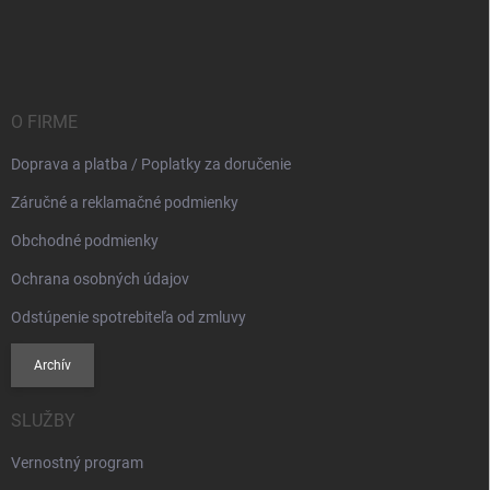
Z
á
p
ä
t
i
O FIRME
e
Doprava a platba / Poplatky za doručenie
Záručné a reklamačné podmienky
Obchodné podmienky
Ochrana osobných údajov
Odstúpenie spotrebiteľa od zmluvy
Archív
SLUŽBY
Vernostný program