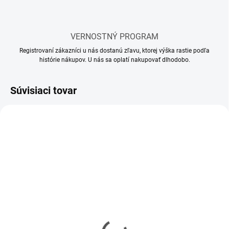
VERNOSTNÝ PROGRAM
Registrovaní zákazníci u nás dostanú zľavu, ktorej výška rastie podľa
histórie nákupov. U nás sa oplatí nakupovať dlhodobo.
Súvisiaci tovar
SKLADOM
SKLADOM
(10 KS)
(5 KS)
Mr Hobby - Gunze Mr.
Mr Hobby - Gunze Mr.
Cement S (40 ml)
Cement SP (40 ml)