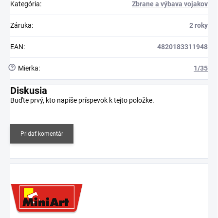
Kategória
:
Zbrane a výbava vojakov
Záruka
:
2 roky
EAN
:
4820183311948
?
Mierka
:
1/35
Diskusia
Buďte prvý, kto napíše príspevok k tejto položke.
Pridať komentár