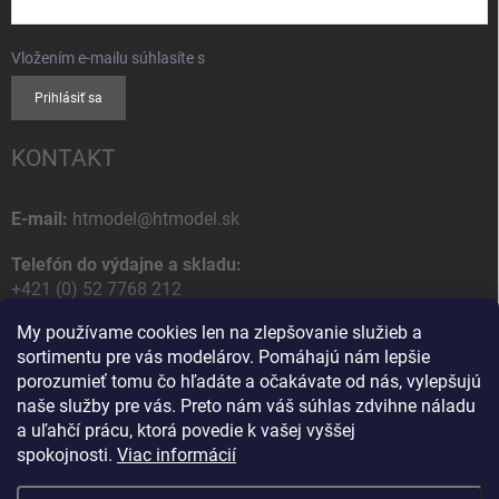
Vložením e-mailu súhlasíte s
podmienkami ochrany osobných údajov
Prihlásiť sa
KONTAKT
E-mail:
htmodel@htmodel.sk
Telefón do výdajne a skladu:
+421 (0) 52 7768 212
My používame cookies len na zlepšovanie služieb a
Poštová / Odberná adresa:
sortimentu pre vás modelárov. Pomáhajú nám lepšie
HT model
porozumieť tomu čo hľadáte a očakávate od nás, vylepšujú
Na letisko 49
naše služby pre vás. Preto nám váš súhlas zdvihne náladu
058 01 Poprad
a uľahčí prácu, ktorá povedie k vašej vyššej
Slovenská Republika
spokojnosti.
Viac informácií