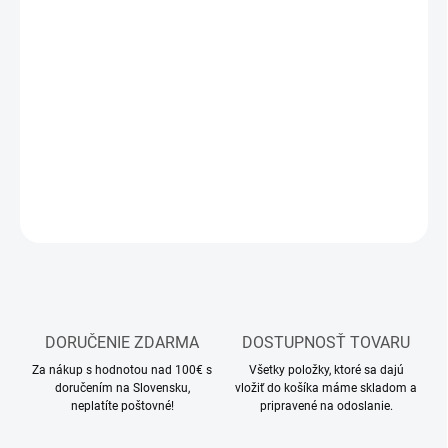
12.8.2026
MOŽNOSTI
DORUČENIA
−
+
Pridať do košíka
DETAILNÉ INFORMÁCIE
OPÝTAŤ SA
STRÁŽIŤ
DORUČENIE ZDARMA
DOSTUPNOSŤ TOVARU
Za nákup s hodnotou nad 100€ s
Všetky položky, ktoré sa dajú
doručením na Slovensku,
vložiť do košíka máme skladom a
neplatíte poštovné!
pripravené na odoslanie.