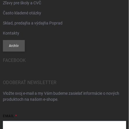
Zľavy pre školy a CVČ
Často kladené otázky
Sklad, predajňa a výdajňa Poprad
Kontakty
Archív
FACEBOOK
ODOBERAŤ NEWSLETTER
Vložte svoj e-mail a my Vám budeme zasielať informácie o nových
produktoch na našom e-shope.
EMAIL