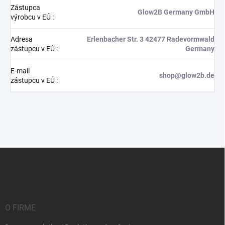
Zástupca
Glow2B Germany GmbH
výrobcu v EÚ
:
Adresa
Erlenbacher Str. 3 42477 Radevormwald
zástupcu v EÚ
:
Germany
E-mail
shop@glow2b.de
zástupcu v EÚ
:
Z
á
p
ä
t
i
O FIRME
e