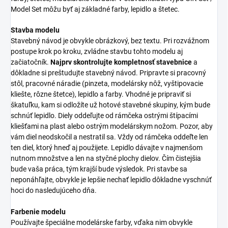
Model Set môžu byť aj základné farby, lepidlo a štetec.
Stavba modelu
Stavebný návod je obvykle obrázkový, bez textu. Pri rozvážnom
postupe krok po kroku, zvládne stavbu tohto modelu aj
začiatočník.
Najprv skontrolujte kompletnosť stavebnice
a
dôkladne si preštudujte stavebný návod. Pripravte si pracovný
stôl, pracovné náradie (pinzeta, modelársky nôž, vyštipovacie
kliešte, rôzne štetce), lepidlo a farby. Vhodné je pripraviť si
škatuľku, kam si odložíte už hotové stavebné skupiny, kým bude
schnúť lepidlo. Diely oddeľujte od rámčeka ostrými štípacími
kliešťami na plast alebo ostrým modelárskym nožom. Pozor, aby
vám diel neodskočil a nestratil sa. Vždy od rámčeka oddeľte len
ten diel, ktorý hneď aj použijete. Lepidlo dávajte v najmenšom
nutnom množstve a len na styčné plochy dielov. Čím čistejšia
bude vaša práca, tým krajší bude výsledok. Pri stavbe sa
neponáhľajte, obvykle je lepšie nechať lepidlo dôkladne vyschnúť
hoci do nasledujúceho dňa.
Farbenie modelu
Používajte špeciálne modelárske farby, vďaka nim obvykle