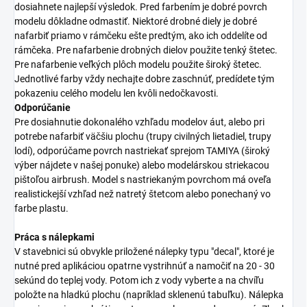
dosiahnete najlepší výsledok. Pred farbením je dobré povrch
modelu dôkladne odmastiť. Niektoré drobné diely je dobré
nafarbiť priamo v rámčeku ešte predtým, ako ich oddelíte od
rámčeka. Pre nafarbenie drobných dielov použite tenký štetec.
Pre nafarbenie veľkých plôch modelu použite široký štetec.
Jednotlivé farby vždy nechajte dobre zaschnúť, predídete tým
pokazeniu celého modelu len kvôli nedočkavosti.
Odporúčanie
Pre dosiahnutie dokonalého vzhľadu modelov áut, alebo pri
potrebe nafarbiť väčšiu plochu (trupy civilných lietadiel, trupy
lodí), odporúčame povrch nastriekať sprejom TAMIYA (široký
výber nájdete v našej ponuke) alebo modelárskou striekacou
pištoľou airbrush. Model s nastriekaným povrchom má oveľa
realistickejší vzhľad než natretý štetcom alebo ponechaný vo
farbe plastu.
Práca s nálepkami
V stavebnici sú obvykle priložené nálepky typu "decal", ktoré je
nutné pred aplikáciou opatrne vystrihnúť a namočiť na 20 - 30
sekúnd do teplej vody. Potom ich z vody vyberte a na chvíľu
položte na hladkú plochu (napríklad sklenenú tabuľku). Nálepka