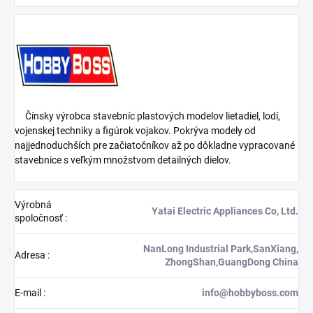
Čínsky výrobca stavebníc plastových modelov lietadiel, lodí,
vojenskej techniky a figúrok vojakov. Pokrýva modely od
najjednoduchších pre začiatočníkov až po dôkladne vypracované
stavebnice s veľkým množstvom detailných dielov.
Výrobná
Yatai Electric Appliances Co, Ltd.
spoločnosť
:
NanLong Industrial Park,SanXiang,
Adresa
:
ZhongShan,GuangDong China
E-mail
:
info@hobbyboss.com