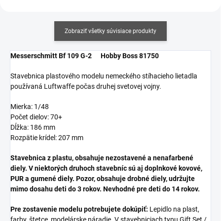
Zobraziť všetky súvisiace produkty
Messerschmitt Bf 109 G-2 Hobby Boss 81750
Stavebnica plastového modelu nemeckého stíhacieho lietadla
používaná Luftwaffe počas druhej svetovej vojny.
Mierka: 1/48
Počet dielov: 70+
Dĺžka: 186 mm
Rozpätie krídel: 207 mm
Stavebnica z plastu, obsahuje nezostavené a nenafarbené
diely. V niektorých druhoch stavebníc sú aj doplnkové kovové,
PUR a gumené diely. Pozor, obsahuje drobné diely, udržujte
mimo dosahu deti do 3 rokov. Nevhodné pre deti do 14 rokov.
Pre zostavenie modelu potrebujete dokúpiť:
Lepidlo na plast,
farby, štetce, modelárske náradie. V stavebniciach typu Gift Set /