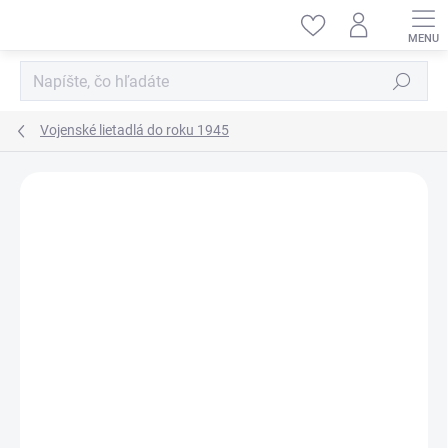
Prejsť
na
obsah
Hľadať
Vojenské lietadlá do roku 1945
ZNAČKA:
HOBBY BOSS