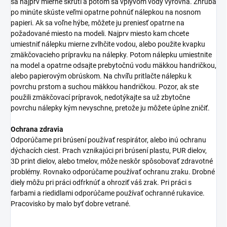
sa najprv mierne skrúti a potom sa vplyvom vody vyrovná. Zhruba
po minúte skúste veľmi opatrne pohnúť nálepkou na nosnom
papieri. Ak sa voľne hýbe, môžete ju preniesť opatrne na
požadované miesto na modeli. Najprv miesto kam chcete
umiestniť nálepku mierne zvlhčite vodou, alebo použite kvapku
zmäkčovacieho prípravku na nálepky. Potom nálepku umiestnite
na model a opatrne odsajte prebytočnú vodu mäkkou handričkou,
alebo papierovým obrúskom. Na chvíľu pritlačte nálepku k
povrchu prstom a suchou mäkkou handričkou. Pozor, ak ste
použili zmäkčovací prípravok, nedotýkajte sa už zbytočne
povrchu nálepky kým nevyschne, pretože ju môžete úplne zničiť.
Ochrana zdravia
Odporúčame pri brúsení používať respirátor, alebo inú ochranu
dýchacích ciest. Prach vznikajúci pri brúsení plastu, PUR dielov,
3D print dielov, alebo tmelov, môže neskôr spôsobovať zdravotné
problémy. Rovnako odporúčame používať ochranu zraku. Drobné
diely môžu pri práci odfrknúť a ohroziť váš zrak. Pri práci s
farbami a riedidlami odporúčame používať ochranné rukavice.
Pracovisko by malo byť dobre vetrané.