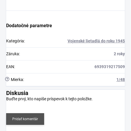
Dodatočné parametre
Kategória
:
Vojenské lietadlá do roku 1945
Záruka
:
2 roky
EAN
:
6939319217509
?
Mierka
:
1/48
Diskusia
Buďte prvý, kto napíše príspevok k tejto položke.
Pridať komentár