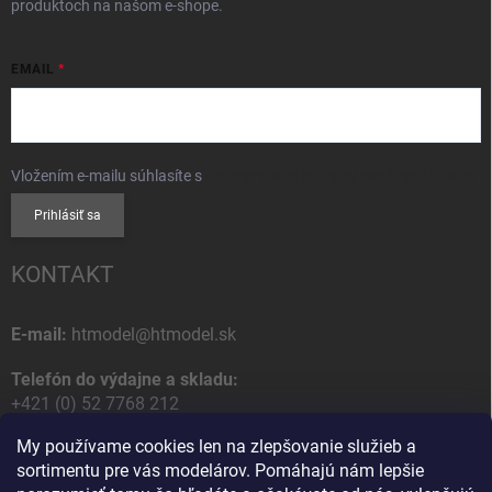
produktoch na našom e-shope.
EMAIL
Vložením e-mailu súhlasíte s
podmienkami ochrany osobných údajov
Prihlásiť sa
KONTAKT
E-mail:
htmodel@htmodel.sk
Telefón do výdajne a skladu:
+421 (0) 52 7768 212
My používame cookies len na zlepšovanie služieb a
Poštová / Odberná adresa:
sortimentu pre vás modelárov. Pomáhajú nám lepšie
HT model