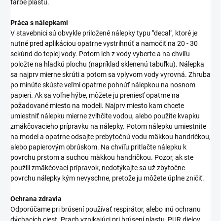
farbe plastu.
Práca s nálepkami
V stavebnici sú obvykle priložené nálepky typu "decal", ktoré je
nutné pred aplikáciou opatrne vystrihnúť a namočiť na 20 - 30
sekúnd do teplej vody. Potom ich z vody vyberte a na chvíľu
položte na hladkú plochu (napríklad sklenenú tabuľku). Nálepka
sa najprv mierne skrúti a potom sa vplyvom vody vyrovná. Zhruba
po minúte skúste veľmi opatrne pohnúť nálepkou na nosnom
papieri. Ak sa voľne hýbe, môžete ju preniesť opatrne na
požadované miesto na modeli. Najprv miesto kam chcete
umiestniť nálepku mierne zvlhčite vodou, alebo použite kvapku
zmäkčovacieho prípravku na nálepky. Potom nálepku umiestnite
na model a opatrne odsajte prebytočnú vodu mäkkou handričkou,
alebo papierovým obrúskom. Na chvíľu pritlačte nálepku k
povrchu prstom a suchou mäkkou handričkou. Pozor, ak ste
použili zmäkčovací prípravok, nedotýkajte sa už zbytočne
povrchu nálepky kým nevyschne, pretože ju môžete úplne zničiť.
Ochrana zdravia
Odporúčame pri brúsení používať respirátor, alebo inú ochranu
dýchacích ciest. Prach vznikajúci pri brúsení plastu, PUR dielov,