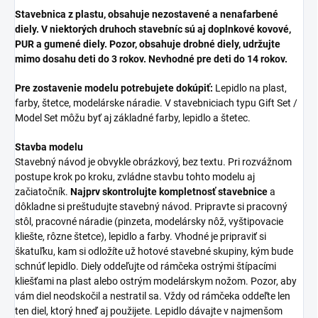
Stavebnica z plastu, obsahuje nezostavené a nenafarbené
diely. V niektorých druhoch stavebníc sú aj doplnkové kovové,
PUR a gumené diely. Pozor, obsahuje drobné diely, udržujte
mimo dosahu deti do 3 rokov. Nevhodné pre deti do 14 rokov.
Pre zostavenie modelu potrebujete dokúpiť:
Lepidlo na plast,
farby, štetce, modelárske náradie. V stavebniciach typu Gift Set /
Model Set môžu byť aj základné farby, lepidlo a štetec.
Stavba modelu
Stavebný návod je obvykle obrázkový, bez textu. Pri rozvážnom
postupe krok po kroku, zvládne stavbu tohto modelu aj
začiatočník.
Najprv skontrolujte kompletnosť stavebnice
a
dôkladne si preštudujte stavebný návod. Pripravte si pracovný
stôl, pracovné náradie (pinzeta, modelársky nôž, vyštipovacie
kliešte, rôzne štetce), lepidlo a farby. Vhodné je pripraviť si
škatuľku, kam si odložíte už hotové stavebné skupiny, kým bude
schnúť lepidlo. Diely oddeľujte od rámčeka ostrými štípacími
kliešťami na plast alebo ostrým modelárskym nožom. Pozor, aby
vám diel neodskočil a nestratil sa. Vždy od rámčeka oddeľte len
ten diel, ktorý hneď aj použijete. Lepidlo dávajte v najmenšom