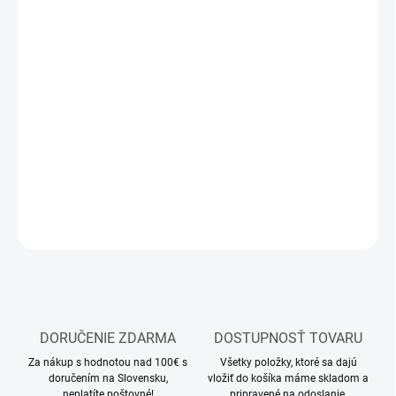
12.8.2026
MOŽNOSTI
DORUČENIA
−
+
Pridať do košíka
Stavebnica plastového modelu vrtuľníka
DETAILNÉ INFORMÁCIE
OPÝTAŤ SA
STRÁŽIŤ
DORUČENIE ZDARMA
DOSTUPNOSŤ TOVARU
Za nákup s hodnotou nad 100€ s
Všetky položky, ktoré sa dajú
doručením na Slovensku,
vložiť do košíka máme skladom a
neplatíte poštovné!
pripravené na odoslanie.