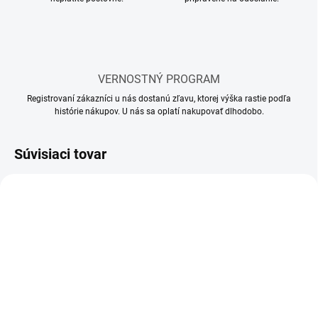
VERNOSTNÝ PROGRAM
Registrovaní zákazníci u nás dostanú zľavu, ktorej výška rastie podľa
histórie nákupov. U nás sa oplatí nakupovať dlhodobo.
Súvisiaci tovar
SKLADOM
SKLADOM
(10 KS)
(5 KS)