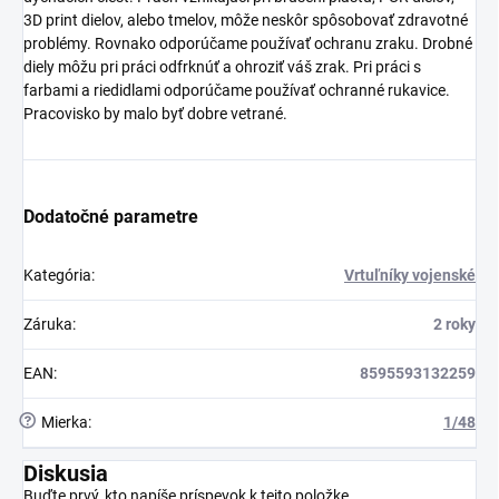
3D print dielov, alebo tmelov, môže neskôr spôsobovať zdravotné
problémy. Rovnako odporúčame používať ochranu zraku. Drobné
diely môžu pri práci odfrknúť a ohroziť váš zrak. Pri práci s
farbami a riedidlami odporúčame používať ochranné rukavice.
Pracovisko by malo byť dobre vetrané.
Dodatočné parametre
Kategória
:
Vrtuľníky vojenské
Záruka
:
2 roky
EAN
:
8595593132259
?
Mierka
:
1/48
Diskusia
Buďte prvý, kto napíše príspevok k tejto položke.