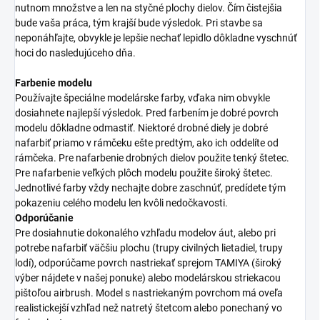
nutnom množstve a len na styčné plochy dielov. Čím čistejšia
bude vaša práca, tým krajší bude výsledok. Pri stavbe sa
neponáhľajte, obvykle je lepšie nechať lepidlo dôkladne vyschnúť
hoci do nasledujúceho dňa.
Farbenie modelu
Používajte špeciálne modelárske farby, vďaka nim obvykle
dosiahnete najlepší výsledok. Pred farbením je dobré povrch
modelu dôkladne odmastiť. Niektoré drobné diely je dobré
nafarbiť priamo v rámčeku ešte predtým, ako ich oddelíte od
rámčeka. Pre nafarbenie drobných dielov použite tenký štetec.
Pre nafarbenie veľkých plôch modelu použite široký štetec.
Jednotlivé farby vždy nechajte dobre zaschnúť, predídete tým
pokazeniu celého modelu len kvôli nedočkavosti.
Odporúčanie
Pre dosiahnutie dokonalého vzhľadu modelov áut, alebo pri
potrebe nafarbiť väčšiu plochu (trupy civilných lietadiel, trupy
lodí), odporúčame povrch nastriekať sprejom TAMIYA (široký
výber nájdete v našej ponuke) alebo modelárskou striekacou
pištoľou airbrush. Model s nastriekaným povrchom má oveľa
realistickejší vzhľad než natretý štetcom alebo ponechaný vo