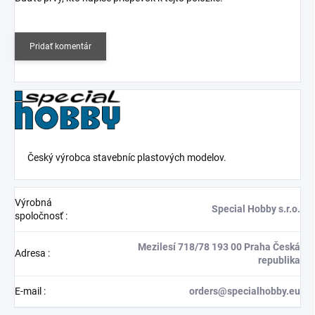
Pridať komentár
Český výrobca stavebníc plastových modelov.
Výrobná
Special Hobby s.r.o.
spoločnosť
:
Mezilesí 718/78 193 00 Praha Česká
Adresa
:
republika
E-mail
:
orders@specialhobby.eu