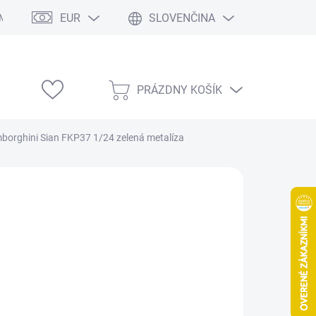
EUR
SLOVENČINA
Modelárske výstavy
PRÁZDNY KOŠÍK
NÁKUPNÝ
KOŠÍK
orghini Sian FKP37 1/24 zelená metalíza
19,50
/ ks
,85 bez DPH
otková
LADOM
(1 KS)
:
EME DORUČIŤ
8.2026
NOSTI