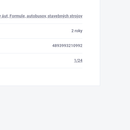
 áut, Formule, autobusov, stavebných strojov
2 roky
4893993210992
1/24