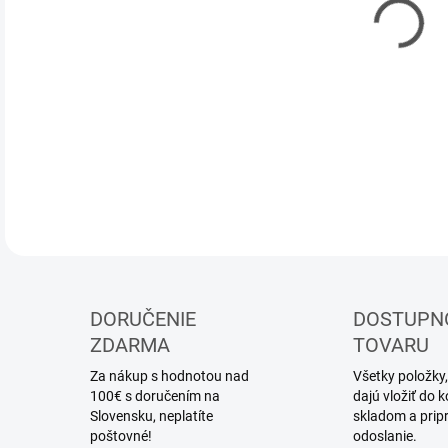
DOR
Zber
DETA
DORUČENIE
DOSTUPN
ZDARMA
TOVARU
Za nákup s hodnotou nad
Všetky položky,
100€ s doručením na
dajú vložiť do
Slovensku, neplatíte
skladom a prip
poštovné!
odoslanie.