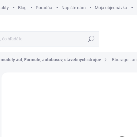
takty
Blog
Poradňa
Napíšte nám
Moja objednávka
Hľadať
 modely áut, Formule, autobusov, stavebných strojov
Bburago Lamb
ZNAČKA:
BBURAGO
€
€15
Jedn
SK
cena
MÔŽ
DO:
12.
MOŽ