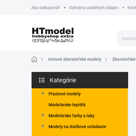
Prejsť
Ako nakupovať
Ochrana osobných údajov
Kon
na
obsah
Domov
Hotové zberateľské modely
Zberateľské
B
Kategórie
o
Preskočiť
č
kategórie
n
Plastové modely
ý
Modelárske lepidlá
p
a
Modelárske farby a laky
n
Modely na diaľkové ovládanie
e
l