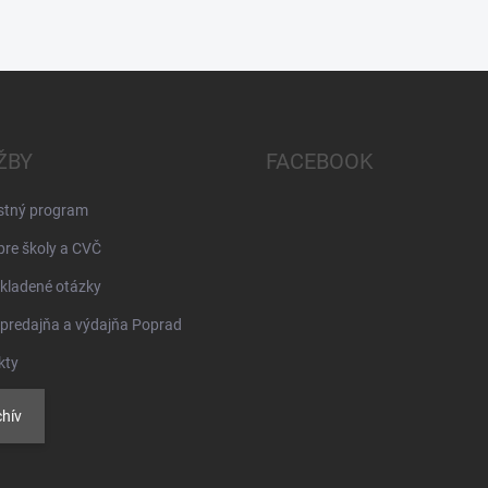
ŽBY
FACEBOOK
stný program
pre školy a CVČ
kladené otázky
 predajňa a výdajňa Poprad
kty
hív