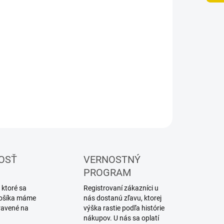
UČENIA
−
+
Pridať do košíka
ateľský kovový model auta
ILNÉ INFORMÁCIE
OPÝTAŤ SA
STRÁŽIŤ
OSŤ
VERNOSTNÝ
PROGRAM
 ktoré sa
Registrovaní zákazníci u
 košíka máme
nás dostanú zľavu, ktorej
ravené na
výška rastie podľa histórie
nákupov. U nás sa oplatí