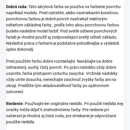
Dobrá rada:
Táto akrylová farba sa používa na farbenie povrchu
napríklad modelu. Pred natretím, alebo nastriekaním konečnou
povrchovou farbou je dobré povrch nastriekať niektorým
odtieňom základnej farby
,
podľa toho akou povrchovou farbou
budete následne model farbiť. Pod svetlé odtiene povrchových
farieb je vhodné použiť aj zodpovedajúci svetlý odtieň základu.
Následná práca s farbami je podstatne pohodlnejšia a výsledok
úplne dokonalý.
Pred použitím farbu dobre rozmiešajte. Nanášajte na dobre
odmastený, suchý, čistý povrch. Po práci nádobku vždy dobre
uzavrite, farba prístupom vzduchu zasychá. Vrchnák nádobky
vždy utrite dosucha, nenechajte zaschnúť zvyšky farby ani na
okraji. Predĺžite tým skladovateľnosť farby po opätovnom
zatvorení.
Riedenie:
Používajte len originálne riedidlo. Pri použití riedidla inej
značky môže dôjsť k znehodnoteniu farby. Pre riedenie pri
natieraní je vhodná aj čistá voda, pre striekanie je odporúčané
použitie riedidla.