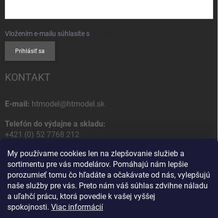
Vložením e-mailu súhlasíte s
podmienkami ochrany osobných údajov
Prihlásiť sa
KONTAKT
E-mail:
htmodel@htmodel.sk
Telefón do výdajne a skladu:
+421 (0) 52 7768 212
My používame cookies len na zlepšovanie služieb a
Poštová / Odberná adresa:
sortimentu pre vás modelárov. Pomáhajú nám lepšie
HT model
porozumieť tomu čo hľadáte a očakávate od nás, vylepšujú
Na letisko 49
naše služby pre vás. Preto nám váš súhlas zdvihne náladu
058 01 Poprad
a uľahčí prácu, ktorá povedie k vašej vyššej
Slovenská Republika
spokojnosti.
Viac informácií