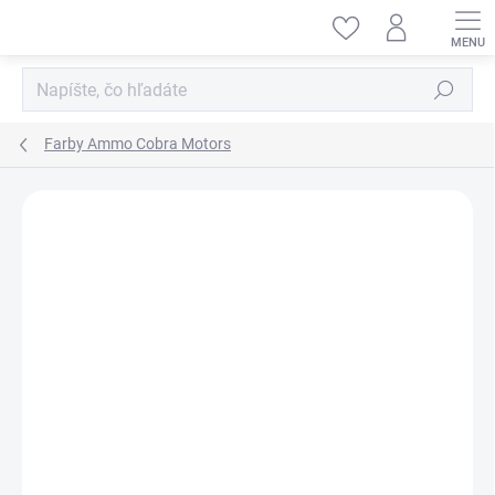
Prejsť
na
obsah
Hľadať
Farby Ammo Cobra Motors
ZNAČKA:
AMMO BY MIG JIMENEZ