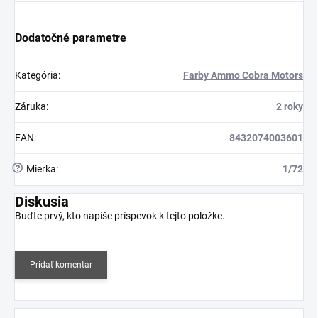
Dodatočné parametre
Kategória
:
Farby Ammo Cobra Motors
Záruka
:
2 roky
EAN
:
8432074003601
?
Mierka
:
1/72
Diskusia
Buďte prvý, kto napíše príspevok k tejto položke.
Pridať komentár