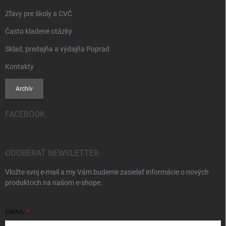
Zľavy pre školy a CVČ
Často kladené otázky
Sklad, predajňa a výdajňa Poprad
Kontakty
Archív
FACEBOOK
ODOBERAŤ NEWSLETTER
Vložte svoj e-mail a my Vám budeme zasielať informácie o nových
produktoch na našom e-shope.
EMAIL