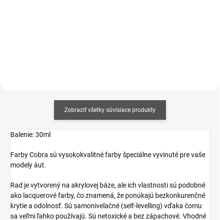
Jednotková
Jednotková
€19,17 / 100 ml
€23,17 / 100 ml
cena:
cena:
Do košíka
Do košíka
Zobraziť všetky súvisiace produkty
Balenie: 30ml
Farby Cobra sú vysokokvalitné farby špeciálne vyvinuté pre vaše
modely áut.
Rad je vytvorený na akrylovej báze, ale ich
vlastnosti sú podobné
ako lacquerové farby, čo znamená, že ponúkajú bezkonkurenčné
krytie a odolnosť. Sú samonivelačné (self-levelling) vďaka čomu
sa veľmi ľahko používajú. Sú netoxické a bez zápachové. Vhodné