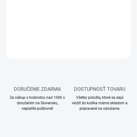
−
+
Pridať do košíka
Modelárske akrylové farby Ammo Cobra
DETAILNÉ INFORMÁCIE
OPÝTAŤ SA
STRÁŽIŤ
DORUČENIE ZDARMA
DOSTUPNOSŤ TOVARU
Za nákup s hodnotou nad 100€ s
Všetky položky, ktoré sa dajú
doručením na Slovensku,
vložiť do košíka máme skladom a
neplatíte poštovné!
pripravené na odoslanie.