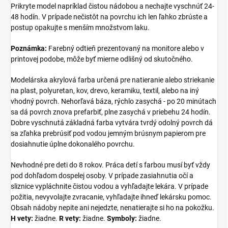
Prikryte model napríklad čistou nádobou a nechajte vyschnúť 24-
48 hodín. V prípade nečistôt na povrchu ich len ľahko zbrúste a
postup opakujte s menším množstvom laku.
Poznámka:
Farebný odtieň prezentovaný na monitore alebo v
printovej podobe, môže byť mierne odlišný od skutočného.
Modelárska akrylová farba určená pre natieranie alebo striekanie
na plast, polyuretan, kov, drevo, keramiku, textil, alebo na iný
vhodný povrch. Nehorľavá báza, rýchlo zasychá - po 20 minútach
sa dá povrch znova prefarbiť, plne zasychá v priebehu 24 hodín.
Dobre vyschnutá základná farba vytvára tvrdý odolný povrch dá
sa zľahka prebrúsiť pod vodou jemným brúsnym papierom pre
dosiahnutie úplne dokonalého povrchu.
Nevhodné pre deti do 8 rokov. Práca detí s farbou musí byť vždy
pod dohľadom dospelej osoby. V prípade zasiahnutia očí a
sliznice vypláchnite čistou vodou a vyhľadajte lekára. V prípade
požitia, nevyvolajte zvracanie, vyhľadajte ihneď lekársku pomoc.
Obsah nádoby nepite ani nejedzte, nenatierajte si ho na pokožku.
H vety:
žiadne.
R vety:
žiadne.
Symboly:
žiadne.