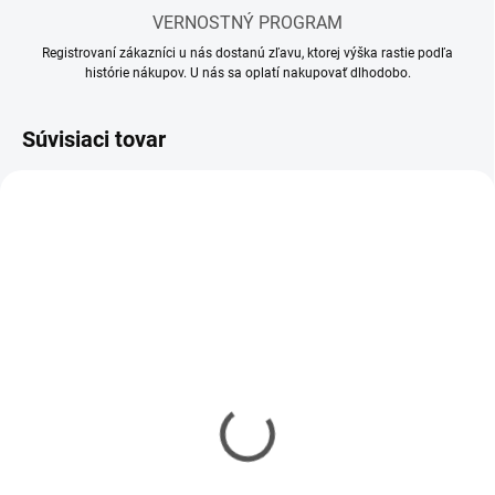
VERNOSTNÝ PROGRAM
Registrovaní zákazníci u nás dostanú zľavu, ktorej výška rastie podľa
histórie nákupov. U nás sa oplatí nakupovať dlhodobo.
Súvisiaci tovar
SKLADOM
SKLADOM
(1 KS)
(2 KS)
Riedidlo Cobra Motor
Ammo Cobra Motor
Acrylic Thinner 30ml
Clear Lacquer 2K 30ml
€5,75
€6,95
€4,67 bez DPH
€5,65 bez DPH