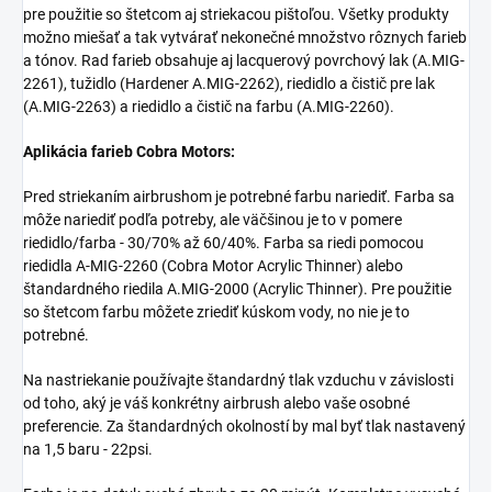
pre použitie so štetcom aj striekacou pištoľou. Všetky produkty
možno miešať a tak vytvárať nekonečné množstvo rôznych farieb
a tónov. Rad farieb obsahuje aj lacquerový povrchový lak (A.MIG-
2261)
, tužidlo (Hardener A.MIG-2262), riedidlo a čistič pre lak
(A.MIG-2263) a riedidlo a čistič na farbu (A.MIG-2260).
Aplikácia farieb Cobra Motors:
Pred striekaním airbrushom je potrebné farbu nariediť. Farba sa
môže nariediť podľa potreby, ale väčšinou je to v pomere
riedidlo/farba - 30/70% až 60/40%. Farba sa riedi pomocou
riedidla A-MIG-2260 (Cobra Motor Acrylic Thinner) alebo
štandardného riedila A.MIG-2000 (
Acrylic Thinner). Pre použitie
so štetcom farbu môžete zriediť kúskom vody, no nie je to
potrebné.
Na nastriekanie používajte štandardný tlak vzduchu v závislosti
od toho, aký je váš konkrétny airbrush alebo vaše osobné
preferencie. Za štandardných okolností by mal byť tlak nastavený
na 1,5 baru - 22psi.