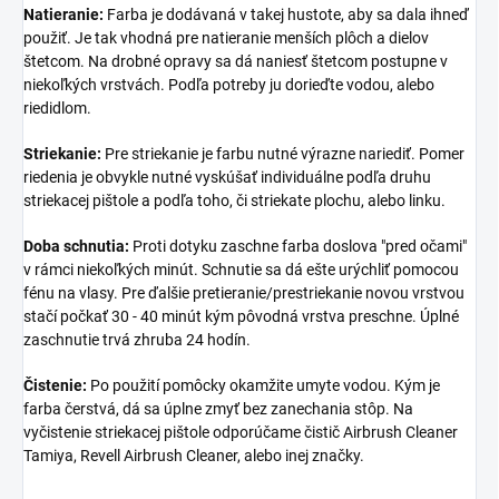
Natieranie:
Farba je dodávaná v takej hustote, aby sa dala ihneď
použiť. Je tak vhodná pre natieranie menších plôch a dielov
štetcom. Na drobné opravy sa dá naniesť štetcom postupne v
niekoľkých vrstvách. Podľa potreby ju dorieďte vodou, alebo
riedidlom.
Striekanie:
Pre striekanie je farbu nutné výrazne nariediť. Pomer
riedenia je obvykle nutné vyskúšať individuálne podľa druhu
striekacej pištole a podľa toho, či striekate plochu, alebo linku.
Doba schnutia:
Proti dotyku zaschne farba doslova "pred očami"
v rámci niekoľkých minút. Schnutie sa dá ešte urýchliť pomocou
fénu na vlasy. Pre ďalšie pretieranie/prestriekanie novou vrstvou
stačí počkať 30 - 40 minút kým pôvodná vrstva preschne. Úplné
zaschnutie trvá zhruba 24 hodín.
Čistenie:
Po použití pomôcky okamžite umyte vodou. Kým je
farba čerstvá, dá sa úplne zmyť bez zanechania stôp. Na
vyčistenie striekacej pištole odporúčame čistič Airbrush Cleaner
Tamiya, Revell Airbrush Cleaner, alebo inej značky.