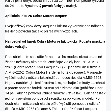
Farba je na dotyk suchá zhruba za 20 minút. Kompletne vysychá
do 24 hodín.
Vyschnutý povrch farby je matný.
Aplikácia laku 2K Cobra Motor Lacquer:
Dvojzložkový epoxidový lacquer. Slúži na vytvorenie originálneho
lesklého povrchu tak ako pri reálnych vozidlách.
Na rozdiel od farieb Cobra Motor je lak toxický
.
Použite masku a
dobre vetrajte
.
Pred striekaním sa uistite že na povrchu modelu nie sú usadené
žiadne nečistoty ako prach. Zmiešajte 2 diely lacqueru
A.MIG-
2261 (Cobra Motor
Clear
Lacquer 2K) ku jednému dielu tužidla
A.MIG-
2262 (Cobra Motor Hardener for 2K Lacquer). V prípade
vyššej hustoty môžete lak zriediť pomocou riedidla A.MIG-2263.
Najprv nastriekajte tenkú vrstvu laku, nechajte 2 minúty zaschnúť
a potom naneste hrubšiu vrstvu pri nízkom tlaku (približne 1 bar-
14 psi), aby na povrchu vznikla "mokrá" vrstva laku. Lak naneste v
jednom súvislom pohybe od začiatku až po koniec modelu. Po
dostriekaní môžete striekaciu pištoľ vyčistiť pomocou riedidla/
čističa A.MIG-2263 (Cleaner & Thinner for 2K Clear Lacquer).