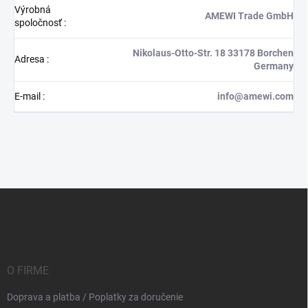
Výrobná
AMEWI Trade GmbH
spoločnosť
:
Nikolaus-Otto-Str. 18 33178 Borchen
Adresa
:
Germany
E-mail
:
info@amewi.com
Z
á
p
ä
t
i
O FIRME
e
Doprava a platba / Poplatky za doručenie