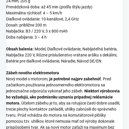
24 mm, 205 g
Prevádzková doba: až 45 min (podľa štýlu jazdy)
Maximálna rýchlosť: 4 – 5 km/h
Diaľkové ovládanie: 10-kanálové, 2,4 GHz
Dosah: približne 200 m
Nabíjačka: B3 / 220 V, 3 x 800 mAh
Doba nabíjania: 3 – 4 h
Obsah balenia:
Model, Diaľkové ovládanie, Nabíjateľná batéria,
Nabíjačka 220 V, Rôzne príslušenstvo vrátane aršíku s dekálmi,
Batérie pre diaľkové ovládanie, Náradie, Návod DE/EN
Zábeh nového elektromotora
Nový model s motorom,
je potrebné najprv zabehnúť
. Pred
začiatkom používania jednosmerného elektromotora sa
jednoznačne odporúča vykonať jeho zábeh.
Niektorí výrobcovia
ho vyžadujú, ako podmienku uznania prípadnej reklamácie
motora.
Účelom zábehu je to, aby sa rotujúce časti dobre usadili,
trecie plochy kontaktov zahladili, uhlíky zabrúsili do správneho
tvaru. Prúd vchádza do motora na komutátorové plôšky
pomocou tzv. uhlíkov, ktoré nemusia mať od výroby dokonale
prispôsobený tvar. Ak sa nový motor zaťaží na maximum bez