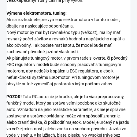
veľkokapacitným dlhý čas na plný výkon.
Výmena elektromotora, tuning:
Ak sa rozhodnete pre výmenu elektromotora v tomto modeli,
dbajte na nasledujúce odporúčania.
Nový motor by mal byť rovnakého typu (veľkosť), mal by mať
rovnaký počet závitov a rovnakú hodnotu napájacieho napätia
ako pôvodný. Tak budete mať istotu, že model bude mať
zachované pôvodné jazdné vlastnosti.
Ak plánujete tuningový motor, v prvom rade si overte, či pôvodný
ESC regulátor v modeli bude schopný pracovať s tuningovým
motorom, aby nedošlo k spáleniu ESC regulátora, alebo k
nefunkčnosti systému ESC-motor. Pri tuningovom motore je
obvykle nutné vymeniť aj pastorok s iným počtom zubov.
POZOR!
Toto RC auto nie je hračka, ale je to viac prepracovaný,
funkčný model, ktorý sa správa veľmi podobne ako skutočné
auto. Vzhľadom na jeho realistické parametre, ak nie je správne
zostavený a správne ovládaný, môže vám spôsobiť zranenie,
alebo zraniť diváka, či poškodiť majetok. Model je určený na jazdu
vo veľkej miestnosti, alebo vonku na suchom povrchu. Jazda vo
vode, v snehu, v kalužiach, blate, piesku, vo vysokej tráve bez