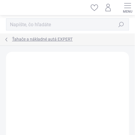
Prejsť
na
obsah
Hľadať
Ťahače a nákladné autá EXPERT
ZNAČKA:
AMEWI