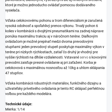
ktoré je možno jednoducho ovládať pomocou dodávaného
vysielača.
Vďaka celokovovému pohonu a trom diferenciálom je zaručená
vysoká odolnosť a spoľahlivý prenos výkonu. Trvalý pohon 6
kolies v kombinácii s dvojitými pneumatikami na zadnej náprave
ponúka maximálnu trakciu aj v náročnom teréne. Diaľkovým
ovládačom je možné prepínať medzi dvoma prevodovými
stupňami: jeden prevodový stupeň poskytuje maximálny výkon v
teréne pri nízkych rýchlostiach, zatiaľ čo druhý je vhodný pre
vyššie rýchlosti na dlhšie vzdialenosti. Vstavané
servo
s kovovými
prevodmi zaisťuje presné ovládanie aj pri zaťažení.
Korba je
celokovová s maximálnou nosnosťou až 10kg a uhlom sklápania
47 stupňov.
Vďaka kombinácii robustných materiálov, funkčného dizajnu a
užívateľsky prívetivého ovládania je tento RC sklápač perfektnou
voľbou pre každého modelára.
Technické údaje:
Mierka: 1/14