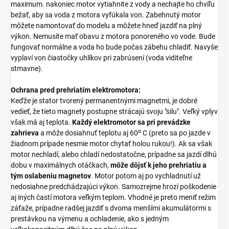
maximum. nakoniec motor vytiahnite z vody a nechajte ho chvíľu
bežať, aby sa voda z motora vyfúkala von. Zabehnutý motor
môžete namontovať do modelu a môžete hneď jazdiť na plný
výkon. Nemusíte mať obavu z motora ponoreného vo vode. Bude
fungovať normálne a voda ho bude počas zábehu chladiť. Navyše
vyplaví von čiastočky uhlíkov pri zabrúsení (voda viditeľne
stmavne).
Ochrana pred prehriatím elektromotora:
Keďže je stator tvorený permanentnými magnetmi, je dobré
vedieť, že tieto magnety postupne strácajú svoju "silu". Veľký vplyv
však má aj teplota.
Každý elektromotor sa pri prevádzke
o
zahrieva
a môže dosiahnuť teplotu aj 60
C (preto sa po jazde v
žiadnom prípade nesmie motor chytať holou rukou!). Ak sa však
motor nechladí, alebo chladí nedostatočne, prípadne sa jazdí dlhú
dobu v maximálnych otáčkach,
môže dôjsť k jeho prehriatiu a
tým oslabeniu magnetov
. Motor potom aj po vychladnutí už
nedosiahne predchádzajúci výkon. Samozrejme hrozí poškodenie
aj iných častí motora veľkým teplom. Vhodné je preto meniť režim
záťaže, prípadne radšej jazdiť s dvoma menšími akumulátormi s
prestávkou na výmenu a ochladenie, ako s jedným