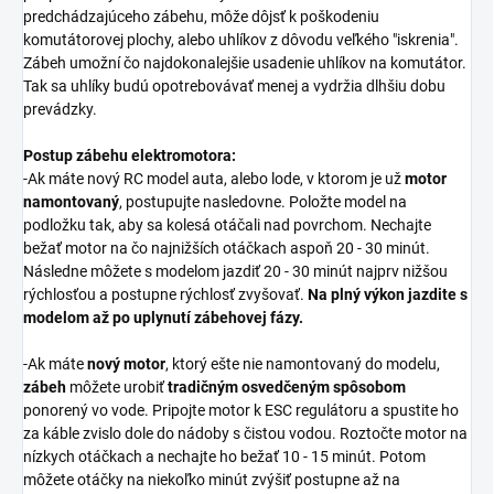
predchádzajúceho zábehu, môže dôjsť k poškodeniu
komutátorovej plochy, alebo uhlíkov z dôvodu veľkého "iskrenia".
Zábeh umožní čo najdokonalejšie usadenie uhlíkov na komutátor.
Tak sa uhlíky budú opotrebovávať menej a vydržia dlhšiu dobu
prevádzky.
Postup zábehu elektromotora:
-Ak máte nový RC model auta, alebo lode, v ktorom je už
motor
namontovaný
, postupujte nasledovne. Položte model na
podložku tak, aby sa kolesá otáčali nad povrchom. Nechajte
bežať motor na čo najnižších otáčkach aspoň 20 - 30 minút.
Následne môžete s modelom jazdiť 20 - 30 minút najprv nižšou
rýchlosťou a postupne rýchlosť zvyšovať.
Na plný výkon jazdite s
modelom až po uplynutí zábehovej fázy.
-Ak máte
nový motor
, ktorý ešte nie namontovaný do modelu,
zábeh
môžete urobiť
tradičným osvedčeným spôsobom
ponorený vo vode. Pripojte motor k ESC regulátoru a spustite ho
za káble zvislo dole do nádoby s čistou vodou. Roztočte motor na
nízkych otáčkach a nechajte ho bežať 10 - 15 minút. Potom
môžete otáčky na niekoľko minút zvýšiť postupne až na