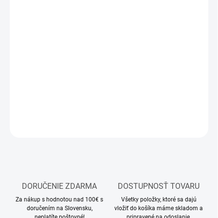
13.8.2026
MOŽNOSTI
DORUČENIA
−
+
Pridať do košíka
RC model sklápača
DETAILNÉ INFORMÁCIE
OPÝTAŤ SA
STRÁŽIŤ
DORUČENIE ZDARMA
DOSTUPNOSŤ TOVARU
Za nákup s hodnotou nad 100€ s
Všetky položky, ktoré sa dajú
doručením na Slovensku,
vložiť do košíka máme skladom a
neplatíte poštovné!
pripravené na odoslanie.