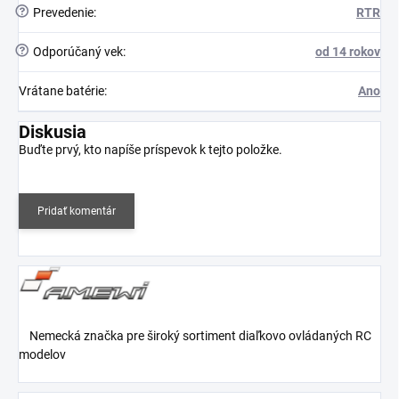
?
Prevedenie
:
RTR
?
Odporúčaný vek
:
od 14 rokov
Vrátane batérie
:
Ano
Diskusia
Buďte prvý, kto napíše príspevok k tejto položke.
Pridať komentár
Nemecká značka pre široký sortiment diaľkovo ovládaných RC
modelov