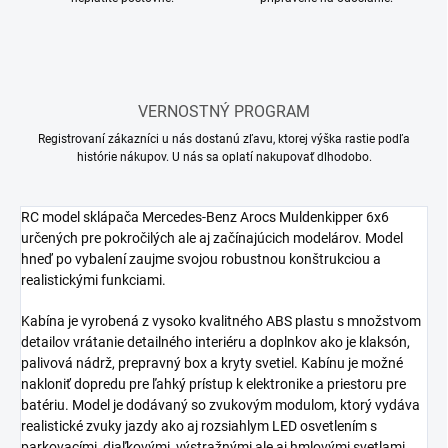
VERNOSTNÝ PROGRAM
Registrovaní zákazníci u nás dostanú zľavu, ktorej výška rastie podľa
histórie nákupov. U nás sa oplatí nakupovať dlhodobo.
RC model sklápača Mercedes-Benz Arocs Muldenkipper 6x6
určených pre pokročilých ale aj začínajúcich modelárov. Model
hneď po vybalení zaujme svojou robustnou konštrukciou a
realistickými funkciami.
Kabína je vyrobená z vysoko kvalitného ABS plastu s množstvom
detailov vrátanie detailného interiéru a doplnkov ako je klaksón,
palivová nádrž, prepravný box a kryty svetiel. Kabínu je možné
nakloniť dopredu pre ľahký prístup k elektronike a priestoru pre
batériu. Model je dodávaný so zvukovým modulom, ktorý vydáva
realistické zvuky jazdy ako aj rozsiahlym LED osvetlením s
parkovacími, diaľkovými, výstražnými ale aj hmlovými svetlami,