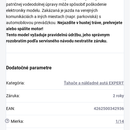
patričnej vodeodolnej úpravy môže spôsobiť poškodenie
elektroniky modelu. Zakázaná je jazda na verejných
komunikáciách a iných miestach (napr. parkoviská) s
automobilovou prevádzkou.
Nejazdite v hustej tráve, prehrejete
alebo spálite motor!
Tento model vyžaduje pravidelnú údržbu, jeho správnym
rozobratím podľa servisného návodu nestratíte záruku.
Dodatočné parametre
Kategória
:
Ťahače a nákladné autá EXPERT
Záruka
:
2 roky
EAN
:
4262500342936
?
Mierka
:
1/14