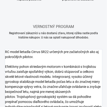
VERNOSTNÝ PROGRAM
Registrovaní zákazníci u nás dostanú zľavu, ktorej výška rastie podľa
histórie nákupov. U nás sa oplatí nakupovať dlhodobo.
RC model lietadla Cirrus SR22 určených pre začiatočných ako aj
pokročilých pilotov.
Efektívny pohon striedavým motorom v kombinácii s trojlistou
vrtuľou zaisťuje spoľahlivý výkon, dobrú stúpavosť a celkovo
skvelé letové vlastnosti modelu. Integrovaný, vysoko účinný
gyroskop stabilizuje model lietadla počas letu a do značnej miery
kompenzuje vplyvy vetra, čo značne uľahčuje ovládanie a zvyšuje
bezpečnosť letu, najmä pre menej skúsených
pilotov. Trojstupňový gyroskopický systém sa dá pohodlne
prepínať pomocou diaľkového ovládača, čo umožňuje
individuálne prispôsobiť si letové správanie úrovni zručností alebo