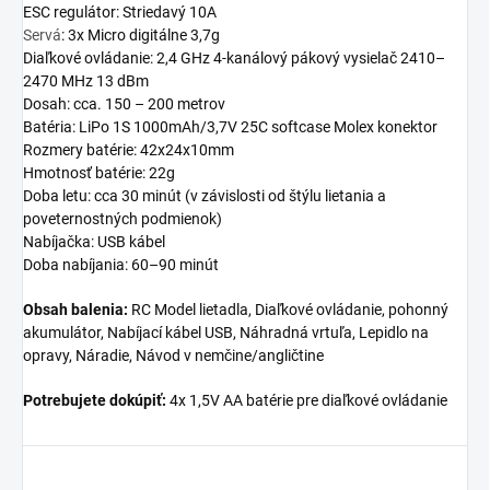
ESC regulátor: Striedavý 10A
Servá
: 3x Micro digitálne 3,7g
Diaľkové ovládanie: 2,4 GHz 4-kanálový pákový vysielač 2410–
2470 MHz 13 dBm
Dosah: cca. 150 – 200 metrov
Batéria: LiPo 1S 1000mAh/3,7V 25C softcase Molex konektor
Rozmery batérie: 42x24x10mm
Hmotnosť batérie: 22g
Doba letu: cca 30 minút (v závislosti od štýlu lietania a
poveternostných podmienok)
Nabíjačka: USB kábel
Doba nabíjania: 60–90 minút
Obsah balenia:
RC Model lietadla, Diaľkové ovládanie, pohonný
akumulátor, Nabíjací kábel USB, Náhradná vrtuľa, Lepidlo na
opravy, Náradie, Návod v nemčine/angličtine
Potrebujete dokúpiť:
4x 1,5V AA batérie pre diaľkové ovládanie