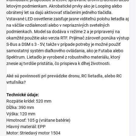
letovým podmienkam. Akrobatické prvky ako je Looping alebo
obrátený let sa dajú aktivovať stlačením jedného tlačidla.
Vstavané LED osvetlenie zaisťuje jasne viditeľnú polohu lietadla aj
na väčšie vzdialenosti alebo v nepriaznivých svetelných
podmienkach. Model sa dodáva v režime 2 a je pripravený na
okamžité použitie ako verzia RTF. Prijímač zároveň ponúka výstup
S-Bus a DSM s 3 - 5V, takže v prípade potreby je možné použiť
samostatný systém diaľkového ovládania, ako je Futaba alebo
Spektrum. Lietadlo je vyrobené z robustného materiálu, ktorý
znesie aj tvrdšie pristátia, čo prispieva k dlhej životnosti.
Aké sú povinnosti pri prevádzke dronu, RC lietadla, alebo RC
vrtuľníka?
Technické údaje:
Rozpätie krídel: 520 mm
Dĺžka: 390 mm
Výška: 120 mm
Hmotnosť: 105 g (vrátane batérie)
Hlavný materiál: EPP
Motor: Striedavý motor 1504