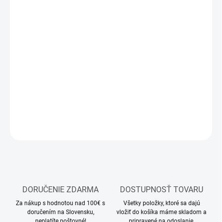
12.8.2026
MOŽNOSTI
DORUČENIA
−
+
Pridať do košíka
RC model lietadla
DETAILNÉ INFORMÁCIE
OPÝTAŤ SA
STRÁŽIŤ
DORUČENIE ZDARMA
DOSTUPNOSŤ TOVARU
Za nákup s hodnotou nad 100€ s
Všetky položky, ktoré sa dajú
doručením na Slovensku,
vložiť do košíka máme skladom a
neplatíte poštovné!
pripravené na odoslanie.