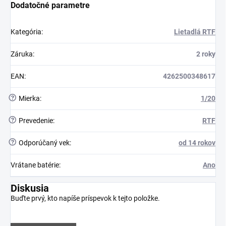
Dodatočné parametre
Kategória
:
Lietadlá RTF
Záruka
:
2 roky
EAN
:
4262500348617
?
Mierka
:
1/20
?
Prevedenie
:
RTF
?
Odporúčaný vek
:
od 14 rokov
Vrátane batérie
:
Ano
Diskusia
Buďte prvý, kto napíše príspevok k tejto položke.