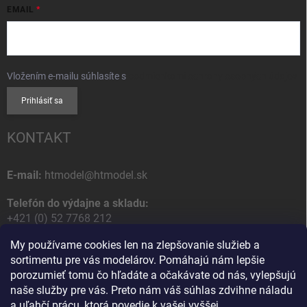
EMAIL
Vložením e-mailu súhlasíte s
podmienkami ochrany osobných údajov
Prihlásiť sa
KONTAKT
E-mail:
htmodel@htmodel.sk
Telefón do výdajne a skladu:
+421 (0) 52 7768 212
My používame cookies len na zlepšovanie služieb a
Poštová / Odberná adresa:
sortimentu pre vás modelárov. Pomáhajú nám lepšie
HT model
porozumieť tomu čo hľadáte a očakávate od nás, vylepšujú
Na letisko 49
naše služby pre vás. Preto nám váš súhlas zdvihne náladu
058 01 Poprad
a uľahčí prácu, ktorá povedie k vašej vyššej
Slovenská Republika