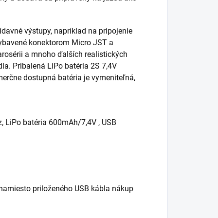
davné výstupy, napríklad na pripojenie
 vybavené konektorom Micro JST a
arosérii a mnoho ďalších realistických
dla. Pribalená LiPo batéria 2S 7,4V
erčne dostupná batéria je vymeniteľná,
z, LiPo batéria 600mAh/7,4V , USB
 namiesto priloženého USB kábla nákup