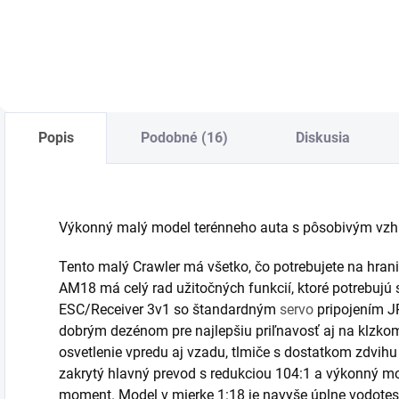
Do košíka
Do košíka
Popis
Podobné (16)
Diskusia
Výkonný malý model terénneho auta s pôsobivým vz
Tento malý Crawler má všetko, čo potrebujete na hrani
AM18 má celý rad užitočných funkcií, ktoré potrebujú sk
ESC/Receiver 3v1 so štandardným
servo
pripojením J
dobrým dezénom pre najlepšiu priľnavosť aj na klzko
osvetlenie vpredu aj vzadu, tlmiče s dostatkom zdvihu
zakrytý hlavný prevod s redukciou 104:1 a výkonný mo
moment. Model v mierke 1:18 je navyše úplne vodotes