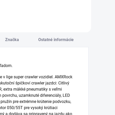
Značka
Ostatné informácie
hľadom.
e v lige super crawler vozidiel. AMXRock
utoční špičkoví crawler jazdci: Citlivý
R, extra mäkké pneumatiky s veľmi
m povrchu, uzamknuté diferenciály, LED
 pružín pre extrémne krútenie podvozku,
tor 050/55T pre vysoký krútiaci
ný a dodáva sa pripravený na jazdu ako