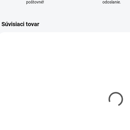
poštovné!
odoslanie.
Súvisiaci tovar
CAR-500609044
AMEWI-015-18015
SKLADOM
SKLADOM
(6 KS)
(1 KS)
Batéria AAA
Elektromotor
Carson/Ansmann
Amewi AM18
1,5V (kus)
88T Brushed
€0,35
€6,30
€0,28 bez DPH
€5,12 bez DPH