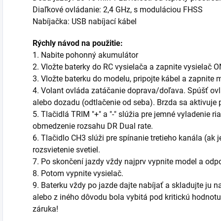
Diaľkové ovládanie: 2,4 GHz, s moduláciou FHSS
Nabíjačka: USB nabíjací kábel
Rýchly návod na použitie:
1. Nabite pohonný akumulátor
2. Vložte baterky do RC vysielača a zapnite vysielač O
3. Vložte baterku do modelu, pripojte kábel a zapnite
4. Volant ovláda zatáčanie doprava/doľava. Spúšť ovl
alebo dozadu (odtlačenie od seba). Brzda sa aktivuje 
5. Tlačidlá TRIM "+" a "-" slúžia pre jemné vyladenie r
obmedzenie rozsahu DR Dual rate.
6. Tlačidlo CH3 slúži pre spínanie tretieho kanála (ak 
rozsvietenie svetiel.
7. Po skončení jazdy vždy najprv vypnite model a odpo
8. Potom vypnite vysielač.
9. Baterku vždy po jazde dajte nabíjať a skladujte ju n
alebo z iného dôvodu bola vybitá pod kritickú hodnotu
záruka!