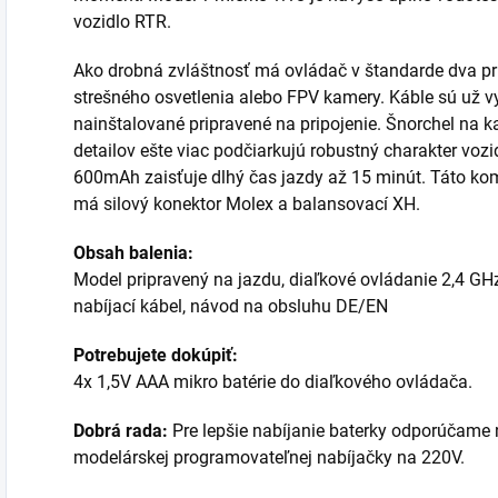
vozidlo RTR.
Ako drobná zvláštnosť má ovládač v štandarde dva prí
strešného osvetlenia alebo FPV kamery. Káble sú už
nainštalované pripravené na pripojenie. Šnorchel na k
detailov ešte viac podčiarkujú robustný charakter vozi
600mAh zaisťuje dlhý čas jazdy až 15 minút. Táto kom
má silový konektor Molex a balansovací XH.
Obsah balenia:
Model pripravený na jazdu, diaľkové ovládanie 2,4 GH
nabíjací kábel, návod na obsluhu DE/EN
Potrebujete dokúpiť:
4x 1,5V AAA mikro batérie do diaľkového ovládača.
Dobrá rada:
Pre lepšie nabíjanie baterky odporúčame
modelárskej programovateľnej nabíjačky na 220V.