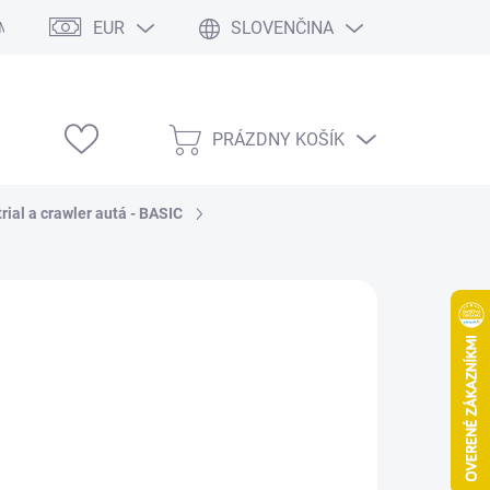
EUR
SLOVENČINA
Modelárske výstavy
PRÁZDNY KOŠÍK
NÁKUPNÝ
KOŠÍK
rial a crawler autá - BASIC
115,90
/ ks
,23 bez DPH
otková
LADOM
(1 KS)
:
EME DORUČIŤ