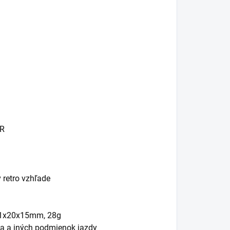
JR
 retro vzhľade
 51x20x15mm, 28g
dia a iných podmienok jazdy