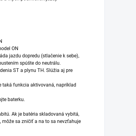
N
 model ON
áda jazdu dopredu (stlačenie k sebe),
pustením spúšte do neutrálu.
iadenia ST a plynu TH. Slúžia aj pre
je taká funkcia aktivovaná, napríklad
jte baterku.
abitú. Ak je batéria skladovaná vybitá,
, môže sa zničiť a na to sa nevzťahuje