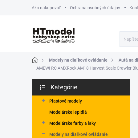
Prejsť
Ako nakupovať
Ochrana osobných údajov
Kon
na
obsah
Domov
Modely na diaľkové ovládanie
Autá na d
AMEWI RC AMXRock AM18 Harvest Scale Crawler Blu
B
Kategórie
o
Preskočiť
č
kategórie
n
Plastové modely
ý
Modelárske lepidlá
p
a
Modelárske farby a laky
n
Modely na diaľkové ovládanie
e