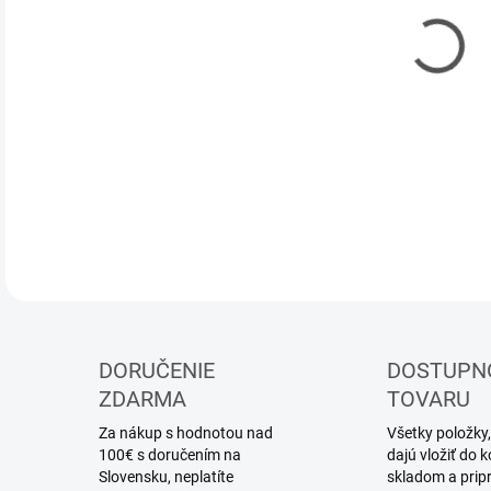
11.
MOŽ
DOR
mode
DETA
DORUČENIE
DOSTUPN
ZDARMA
TOVARU
Za nákup s hodnotou nad
Všetky položky,
100€ s doručením na
dajú vložiť do
Slovensku, neplatíte
skladom a prip