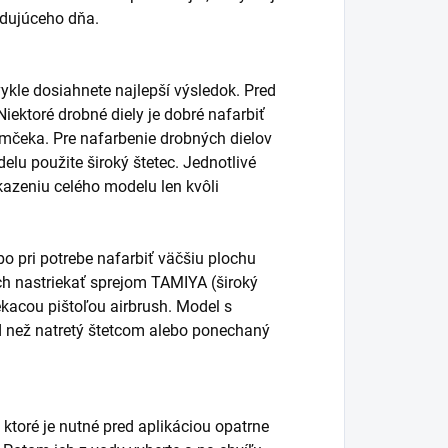
ledujúceho dňa.
ykle dosiahnete najlepší výsledok. Pred
ektoré drobné diely je dobré nafarbiť
ámčeka. Pre nafarbenie drobných dielov
elu použite široký štetec. Jednotlivé
kazeniu celého modelu len kvôli
o pri potrebe nafarbiť väčšiu plochu
vrch nastriekať sprejom TAMIYA (široký
ekacou pištoľou airbrush. Model s
d než natretý štetcom alebo ponechaný
 ktoré je nutné pred aplikáciou opatrne