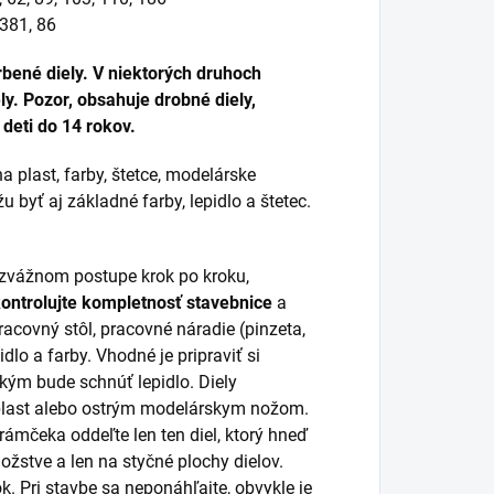
 381, 86
bené diely. V niektorých druhoch
y. Pozor, obsahuje drobné diely,
deti do 14 rokov.
a plast, farby, štetce, modelárske
 byť aj základné farby, lepidlo a štetec.
rozvážnom postupe krok po kroku,
kontrolujte kompletnosť stavebnice
a
racovný stôl, pracovné náradie (pinzeta,
idlo a farby. Vhodné je pripraviť si
 kým bude schnúť lepidlo. Diely
 plast alebo ostrým modelárskym nožom.
 rámčeka oddeľte len ten diel, ktorý hneď
žstve a len na styčné plochy dielov.
k. Pri stavbe sa neponáhľajte, obvykle je