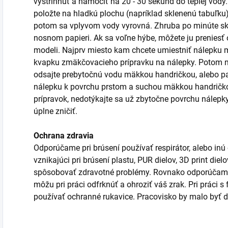
vystrihnúť a namočiť na 20 - 30 sekúnd do teplej vody
položte na hladkú plochu (napríklad sklenenú tabuľku)
potom sa vplyvom vody vyrovná. Zhruba po minúte sk
nosnom papieri. Ak sa voľne hýbe, môžete ju prenies
modeli. Najprv miesto kam chcete umiestniť nálepku m
kvapku zmäkčovacieho prípravku na nálepky. Potom n
odsajte prebytočnú vodu mäkkou handričkou, alebo pa
nálepku k povrchu prstom a suchou mäkkou handričkou
prípravok, nedotýkajte sa už zbytočne povrchu nálepk
úplne zničiť.
Ochrana zdravia
Odporúčame pri brúsení používať respirátor, alebo inú
vznikajúci pri brúsení plastu, PUR dielov, 3D print die
spôsobovať zdravotné problémy. Rovnako odporúčame 
môžu pri práci odfrknúť a ohroziť váš zrak. Pri práci 
používať ochranné rukavice. Pracovisko by malo byť d