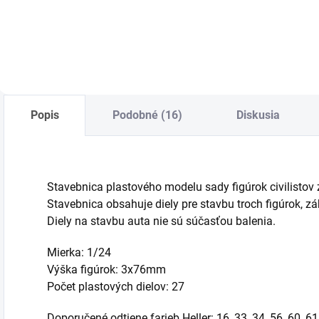
Do košíka
Do košíka
Popis
Podobné (16)
Diskusia
Stavebnica plastového modelu sady figúrok civilistov 
Stavebnica obsahuje diely pre stavbu troch figúrok, zák
Diely na stavbu auta nie sú súčasťou balenia.
Mierka: 1/24
Výška figúrok: 3x76mm
Počet plastových dielov: 27
Doporučené odtiene farieb Heller: 16, 33, 34, 56, 60, 61