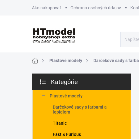
Prejsť
Ako nakupovať
Ochrana osobných údajov
Kon
na
obsah
Domov
Plastové modely
Darčekové sady s farba
B
Kategórie
o
Preskočiť
č
kategórie
n
Plastové modely
ý
Darčekové sady s farbami a
p
lepidlom
a
n
Titanic
e
Fast & Furious
l