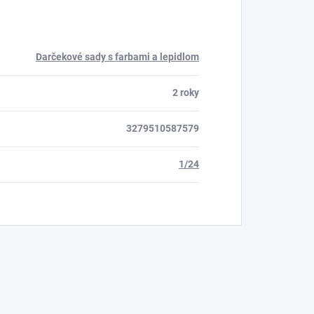
Darčekové sady s farbami a lepidlom
2 roky
3279510587579
1/24