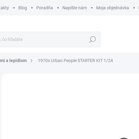
takty
Blog
Poradňa
Napíšte nám
Moja objednávka
Hľadať
mi a lepidlom
1970s Urban People STARTER KIT 1/24
ZNAČKA:
HELLER
€
€12
Jedn
MO
cena
MOŽ
DOR
Figúr