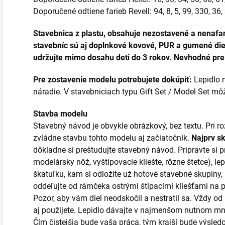
Doporučené odtiene farieb Revell: 94, 8, 5, 99, 330, 36,
Stavebnica z plastu, obsahuje nezostavené a nenafar
stavebníc sú aj doplnkové kovové, PUR a gumené diel
udržujte mimo dosahu deti do 3 rokov. Nevhodné pre 
Pre zostavenie modelu potrebujete dokúpiť:
Lepidlo n
náradie. V stavebniciach typu Gift Set / Model Set môžu
Stavba modelu
Stavebný návod je obvykle obrázkový, bez textu. Pri 
zvládne stavbu tohto modelu aj začiatočník.
Najprv s
dôkladne si preštudujte stavebný návod. Pripravte si p
modelársky nôž, vyštipovacie kliešte, rôzne štetce), lep
škatuľku, kam si odložíte už hotové stavebné skupiny,
oddeľujte od rámčeka ostrými štípacími kliešťami na
Pozor, aby vám diel neodskočil a nestratil sa. Vždy od
aj použijete. Lepidlo dávajte v najmenšom nutnom mno
Čím čistejšia bude vaša práca, tým krajší bude výsledo