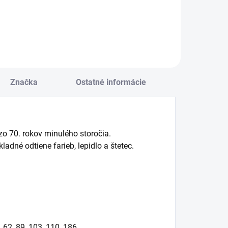
Do košíka
Do košíka
Značka
Ostatné informácie
zo 70. rokov minulého storočia.
ladné odtiene farieb, lepidlo a štetec.
, 62, 89, 103, 110, 186