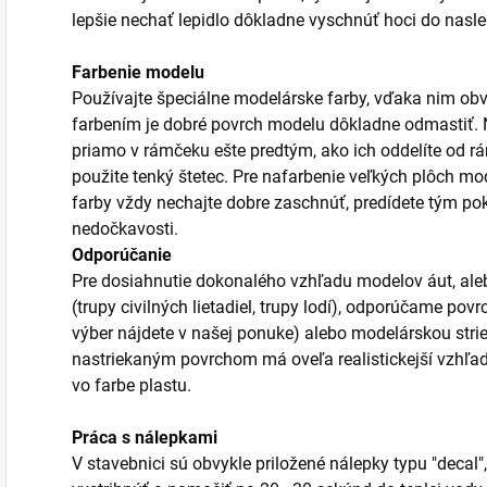
lepšie nechať lepidlo dôkladne vyschnúť hoci do nas
Farbenie modelu
Používajte špeciálne modelárske farby, vďaka nim obv
farbením je dobré povrch modelu dôkladne odmastiť. Ni
priamo v rámčeku ešte predtým, ako ich oddelíte od r
použite tenký štetec. Pre nafarbenie veľkých plôch mod
farby vždy nechajte dobre zaschnúť, predídete tým po
nedočkavosti.
Odporúčanie
Pre dosiahnutie dokonalého vzhľadu modelov áut, aleb
(trupy civilných lietadiel, trupy lodí), odporúčame po
výber nájdete v našej ponuke) alebo modelárskou stri
nastriekaným povrchom má oveľa realistickejší vzhľa
vo farbe plastu.
Práca s nálepkami
V stavebnici sú obvykle priložené nálepky typu "decal",