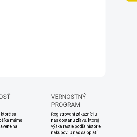
ILNÉ INFORMÁCIE
OPÝTAŤ SA
STRÁŽIŤ
OSŤ
VERNOSTNÝ
PROGRAM
 ktoré sa
Registrovaní zákazníci u
 košíka máme
nás dostanú zľavu, ktorej
ravené na
výška rastie podľa histórie
nákupov. U nás sa oplatí