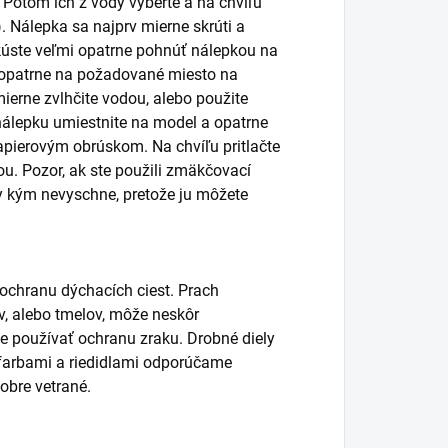
. Potom ich z vody vyberte a na chvíľu
. Nálepka sa najprv mierne skrúti a
úste veľmi opatrne pohnúť nálepkou na
ť opatrne na požadované miesto na
ierne zvlhčite vodou, alebo použite
álepku umiestnite na model a opatrne
pierovým obrúskom. Na chvíľu pritlačte
. Pozor, ak ste použili zmäkčovací
y kým nevyschne, pretože ju môžete
 ochranu dýchacích ciest. Prach
lov, alebo tmelov, môže neskôr
používať ochranu zraku. Drobné diely
s farbami a riedidlami odporúčame
obre vetrané.