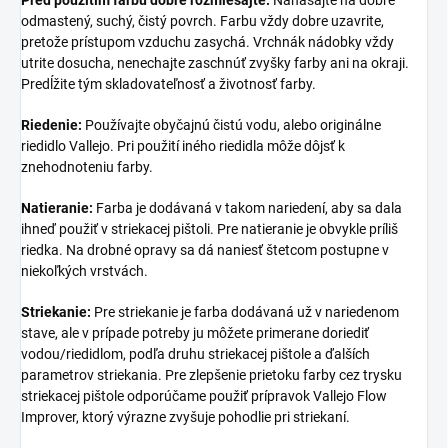
odmastený, suchý, čistý povrch. Farbu vždy dobre uzavrite,
pretože prístupom vzduchu zasychá. Vrchnák nádobky vždy
utrite dosucha, nenechajte zaschnúť zvyšky farby ani na okraji.
Predĺžite tým skladovateľnosť a životnosť farby.
Riedenie:
Používajte obyčajnú čistú vodu, alebo originálne
riedidlo Vallejo. Pri použití iného riedidla môže dôjsť k
znehodnoteniu farby.
Natieranie:
Farba je dodávaná v takom nariedení, aby sa dala
ihneď použiť v striekacej pištoli. Pre natieranie je obvykle príliš
riedka. Na drobné opravy sa dá naniesť štetcom postupne v
niekoľkých vrstvách.
Striekanie:
Pre striekanie je farba dodávaná už v nariedenom
stave, ale v prípade potreby ju môžete primerane doriediť
vodou/riedidlom, podľa druhu striekacej pištole a ďalších
parametrov striekania. Pre zlepšenie prietoku farby cez trysku
striekacej pištole odporúčame použiť prípravok Vallejo Flow
Improver, ktorý výrazne zvyšuje pohodlie pri striekaní.