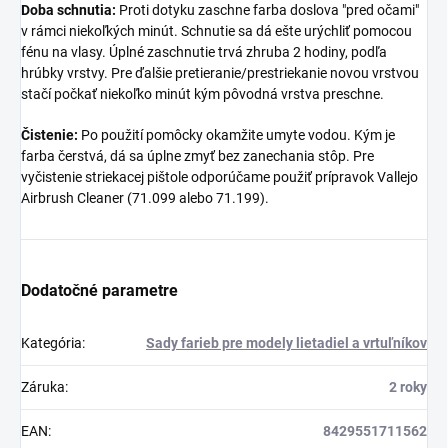
Doba schnutia:
Proti dotyku zaschne farba doslova "pred očami"
v rámci niekoľkých minút. Schnutie sa dá ešte urýchliť pomocou
fénu na vlasy. Úplné zaschnutie trvá zhruba 2 hodiny, podľa
hrúbky vrstvy. Pre ďalšie pretieranie/prestriekanie novou vrstvou
stačí počkať niekoľko minút kým pôvodná vrstva preschne.
Čistenie:
Po použití pomôcky okamžite umyte vodou. Kým je
farba čerstvá, dá sa úplne zmyť bez zanechania stôp. Pre
vyčistenie striekacej pištole odporúčame použiť prípravok Vallejo
Airbrush Cleaner (71.099 alebo 71.199).
Dodatočné parametre
Kategória
:
Sady farieb pre modely lietadiel a vrtuľníkov
Záruka
:
2 roky
EAN
:
8429551711562