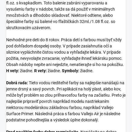
fl.oz. s kvapkadlom. Toto balenie zabráni vyparovaniu a
vysušeniu farby v nádobe, takže sa dá použiť v minimálnych
množstvách a dlhodobo skladovať. Niektoré odtiene, alebo
špeciálne farby sú balené vo fľaštičkách 32ml./1.08 fl.oz. so
skrutkovacím uzáverom.
Nevhodné pre deti do 8 rokov. Práca detí s farbou musí byť vždy
pod dohľadom dospelej osoby. V prípade zasiahnutia očí a
sliznice vypláchnite čistou vodou a vyhľadajte lekára. V prípade
požitia, nevyvolajte zvracanie, vyhľadajte ihneď lekársku pomoc.
Obsah nádoby nepite ani nejedzte, nenatierajte si ho na pokožku.
H vety:
žiadne.
R vety:
žiadne.
Symboly:
žiadne.
Dobrá rada:
Tieto vodou riediteľné farby sa najlepšie nanášajú na
jemne drsný a savý povrch. Pri aplikácii na holý plast, alebo kov,
môže byť problém so zlou priľnavosťou farby na začiatku. Preto je
najlepšie pripraviť povrch napríklad modelu nastriekaním
niektorou modelárskou základnou farbou, napríklad Vallejo
Surface Primer. Následná práca s farbou Vallejo Air je následne
podstatne pohodlnejšia a výsledok úplne dokonalý.
Pred použitím farbu dobre rozmiešajte.
Nanášajte na dobre