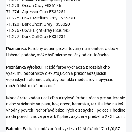
71.273 - Ocean Gray FS36176
71.274 - Agressor Gray FS36251
71.275 - USAF Medium Gray FS36270
71.120 - Dark Ghost Gray FS36320
71.276 - USAF Light Gray FS36495
71.277 - Dark Gull Gray FS36231
Poznámka:
Farebný odtieň prezentovaný na monitore alebo v
tlačenej podobe, môže byť mierne odlišný od skutočného.
Poznámka výrobcu:
Každá farba vychádza z rozsiahleho
výskumu odborníkov o existujúcich a predchádzajúcich
vojenských referenciách, aby ponúkla modelárovi najvyššiu
možnú historickú presnosť.
Modelárska vodou riediteľná akrylová farba určená pre natieranie
alebo striekanie na plast, kov, drevo, keramiku, textil, alebo na iný
vhodný povrch. Nehorľavá báza, rýchlo zasychá - po cca 1 hodine
sa dá povrch znova prefarbiť, plne zasychá v priebehu 2 - 3 hodín.
Balenie:
Farba je dodávaná obvykle vo fľaštičkách 17 ml./0,57