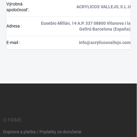
Výrobná
ACRYLICOS VALLEJO, S.L.U
spoločnosť
:
Eusebio Millán, 14 A.P. 337 08800 Vilanova i la
Adresa
:
Geltrú Barcelona (España)
E-mail
:
info@acrylicosvallejo.com
Z
á
p
ä
t
i
O FIRME
e
Doprava a platba / Poplatky za doručenie