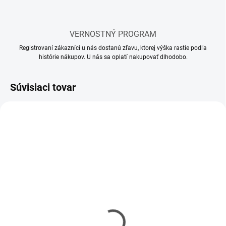
VERNOSTNÝ PROGRAM
Registrovaní zákazníci u nás dostanú zľavu, ktorej výška rastie podľa
histórie nákupov. U nás sa oplatí nakupovať dlhodobo.
Súvisiaci tovar
MOMENTÁLNE NEDOSTUPNÉ
SKLADOM
(1 KS)
Riedidlo Vallejo Airbrush
Riedidlo Vallejo Model
Thinner 32ml
Air 17ml