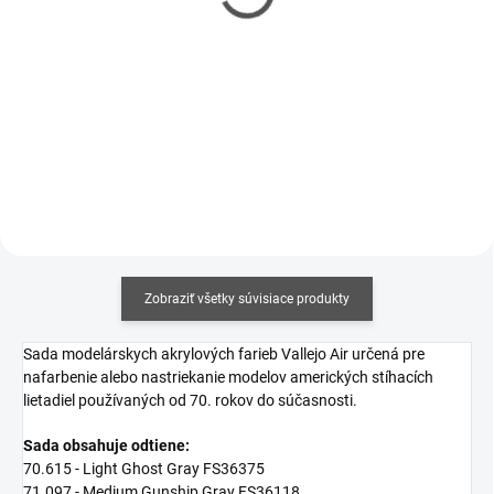
€3,90
€2,90
€3,17 bez DPH
€2,36 bez DPH
Jednotková
€12,19 / 100 ml
Jednotková
€17,06 / 100 ml
cena:
cena:
Detail
Do košíka
Zobraziť všetky súvisiace produkty
Sada modelárskych akrylových farieb Vallejo Air určená pre
nafarbenie alebo nastriekanie modelov amerických stíhacích
lietadiel používaných od 70. rokov do súčasnosti.
Sada obsahuje odtiene:
70.615 - Light Ghost Gray FS36375
71.097 - Medium Gunship Gray FS36118