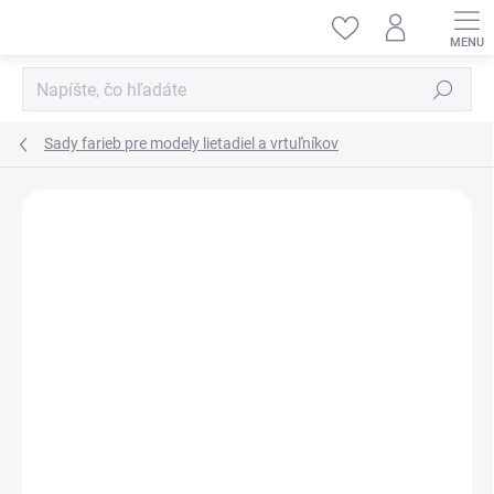
Prejsť
na
obsah
Hľadať
Sady farieb pre modely lietadiel a vrtuľníkov
ZNAČKA:
VALLEJO