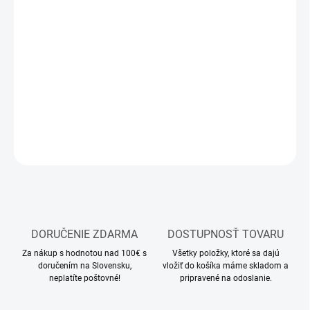
MOŽNOSTI
DORUČENIA
−
+
Pridať do košíka
Sada akrylových farieb Vallejo Model Air
DETAILNÉ INFORMÁCIE
OPÝTAŤ SA
STRÁŽIŤ
DORUČENIE ZDARMA
DOSTUPNOSŤ TOVARU
Za nákup s hodnotou nad 100€ s
Všetky položky, ktoré sa dajú
doručením na Slovensku,
vložiť do košíka máme skladom a
neplatíte poštovné!
pripravené na odoslanie.