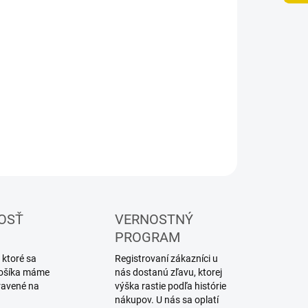
UČENIA
−
+
Pridať do košíka
 akrylových farieb ICM
ILNÉ INFORMÁCIE
OPÝTAŤ SA
STRÁŽIŤ
OSŤ
VERNOSTNÝ
PROGRAM
 ktoré sa
Registrovaní zákazníci u
 košíka máme
nás dostanú zľavu, ktorej
ravené na
výška rastie podľa histórie
nákupov. U nás sa oplatí