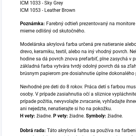
ICM 1033 - Sky Grey
ICM 1053 - Leather Brown
Poznámka:
Farebný odtieň prezentovaný na monitore 
mierne odlišný od skutočného.
Modelárska akrylová farba určená pre natieranie alebo 
drevo, keramiku, textil, alebo na iný vhodný povrch. N
hodine sa dá povrch znova prefarbiť, plne zasychá v 
základná farba vytvára tvrdý odolný povrch dá sa zľ
brúsnym papierom pre dosiahnutie úplne dokonalého
Nevhodné pre deti do 8 rokov. Práca detí s farbou mu
osoby. V prípade zasiahnutia očí a sliznice vypláchnit
prípade požitia, nevyvolajte zvracanie, vyhľadajte ih
ani nejedzte, nenatierajte si ho na pokožku.
H vety:
žiadne.
P vety:
žiadne.
Symboly:
žiadne.
Dobrá rada:
Táto akrylová farba sa používa na farben