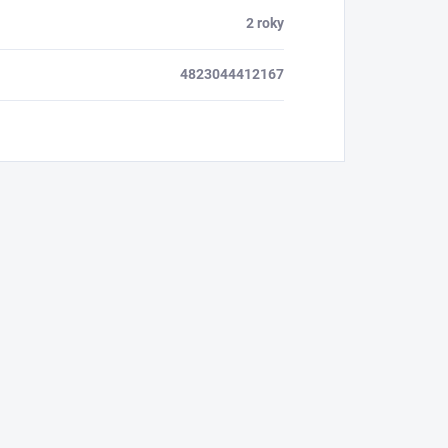
2 roky
4823044412167