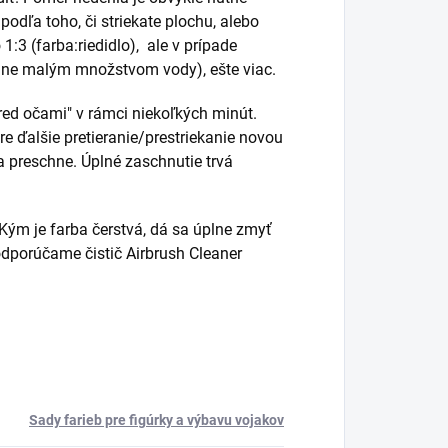
podľa toho, či striekate plochu, alebo
:3 (farba:riedidlo), ale v prípade
padne malým množstvom vody), ešte viac.
red očami" v rámci niekoľkých minút.
re ďalšie pretieranie/prestriekanie novou
a preschne. Úplné zaschnutie trvá
ým je farba čerstvá, dá sa úplne zmyť
 odporúčame čistič Airbrush Cleaner
Sady farieb pre figúrky a výbavu vojakov