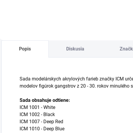
Do košíka
Popis
Diskusia
Značk
Sada modelárskych akrylových farieb značky ICM urče
modelov figúrok gangstrov z 20 - 30. rokov minulého s
Sada obsahuje odtiene:
ICM 1001 - White
ICM 1002 - Black
ICM 1007 - Deep Red
ICM 1010 - Deep Blue