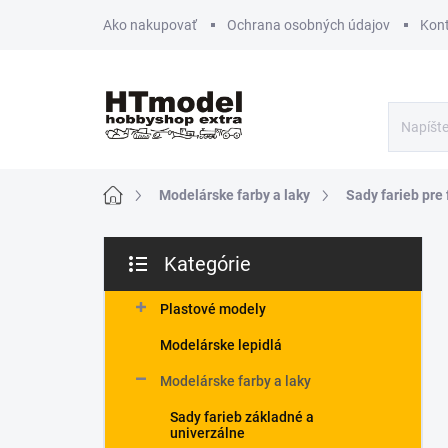
Prejsť
Ako nakupovať
Ochrana osobných údajov
Kon
na
obsah
Domov
Modelárske farby a laky
Sady farieb pre 
B
Kategórie
o
Preskočiť
č
kategórie
n
Plastové modely
ý
Modelárske lepidlá
p
a
Modelárske farby a laky
n
Sady farieb základné a
e
univerzálne
l