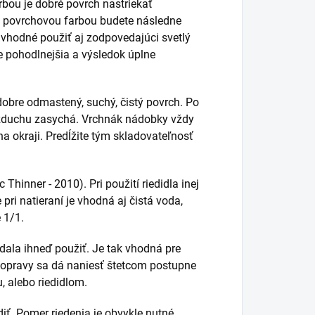
bou je dobré povrch nastriekať
 povrchovou farbou budete následne
e vhodné použiť aj zodpovedajúci svetlý
e pohodlnejšia a výsledok úplne
dobre odmastený, suchý, čistý povrch. Po
vzduchu zasychá. Vrchnák nádobky vždy
a okraji. Predĺžite tým skladovateľnosť
 Thinner - 2010). Pri použití riedidla inej
pri natieraní je vhodná aj čistá voda,
 1/1.
 dala ihneď použiť. Je tak vhodná pre
 opravy sa dá naniesť štetcom postupne
, alebo riedidlom.
diť. Pomer riedenia je obvykle nutné