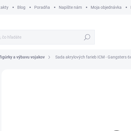
takty
Blog
Poradňa
Napíšte nám
Moja objednávka
Hľadať
figúrky a výbavu vojakov
Sada akrylových farieb ICM - Gangsters 
ZNAČKA:
ICM
€
€9,
Jedn
SK
cena
MÔŽ
DO:
10.
MOŽ