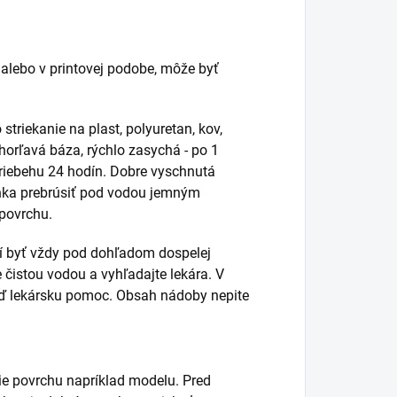
alebo v printovej podobe, môže byť
striekanie na plast, polyuretan, kov,
ehorľavá báza, rýchlo zasychá - po 1
priebehu 24 hodín. Dobre vyschnutá
ahka prebrúsiť pod vodou jemným
 povrchu.
sí byť vždy pod dohľadom dospelej
e čistou vodou a vyhľadajte lekára. V
neď lekársku pomoc. Obsah nádoby nepite
ie povrchu napríklad modelu. Pred