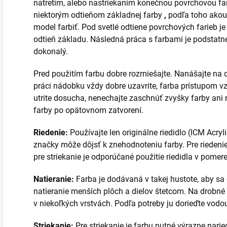
natretím, alebo nastriekaním konečnou povrchovou far
niektorým odtieňom základnej farby
,
podľa toho akou
model farbiť. Pod svetlé odtiene povrchových farieb j
odtieň základu. Následná práca s farbami je podstatn
dokonalý.
Pred použitím farbu dobre rozmiešajte. Nanášajte na 
práci nádobku vždy dobre uzavrite, farba prístupom 
utrite dosucha, nenechajte zaschnúť zvyšky farby ani n
farby po opätovnom zatvorení.
Riedenie:
Používajte len originálne riedidlo (ICM Acrylic
značky môže dôjsť k znehodnoteniu farby. Pre riedenie 
pre striekanie je odporúčané použitie riedidla v pomere
Natieranie:
Farba je dodávaná v takej hustote, aby sa
natieranie menších plôch a dielov štetcom. Na drobné
v niekoľkých vrstvách. Podľa potreby ju dorieďte vodou
Striekanie:
Pre striekanie je farbu nutné výrazne narie