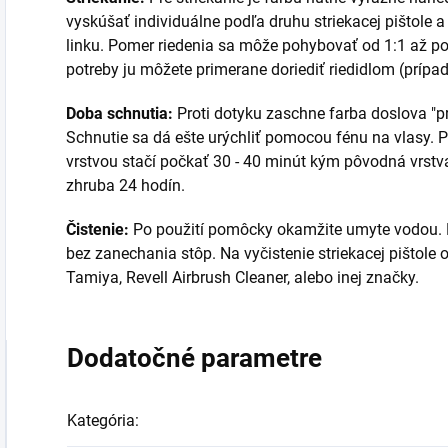
vyskúšať individuálne podľa druhu striekacej pištole a 
linku. Pomer riedenia sa môže pohybovať od 1:1 až po 1
potreby ju môžete primerane doriediť riedidlom (prí
Doba schnutia:
Proti dotyku zaschne farba doslova "p
Schnutie sa dá ešte urýchliť pomocou fénu na vlasy. P
vrstvou stačí počkať 30 - 40 minút kým pôvodná vrstv
zhruba 24 hodín.
Čistenie:
Po použití pomôcky okamžite umyte vodou. K
bez zanechania stôp. Na vyčistenie striekacej pištole
Tamiya, Revell Airbrush Cleaner, alebo inej značky.
Dodatočné parametre
Kategória
: