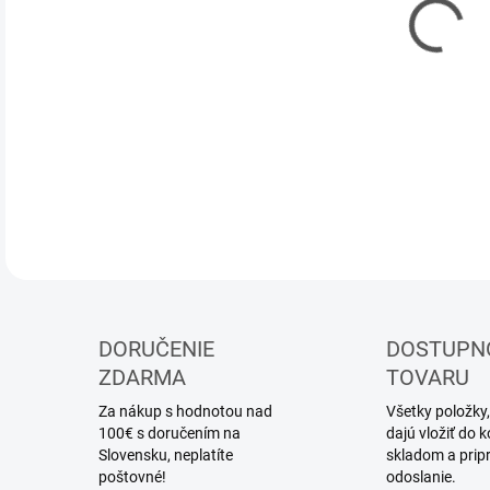
DOR
Sada
DETA
DORUČENIE
DOSTUPN
ZDARMA
TOVARU
Za nákup s hodnotou nad
Všetky položky,
100€ s doručením na
dajú vložiť do
Slovensku, neplatíte
skladom a prip
poštovné!
odoslanie.