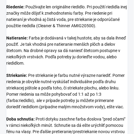
Riedenie:
Používajte len originálne riedidlo. Pri použití riedidla inej
značky môže dôjsť k znehodnoteniu farby. Pre riedenie pri
natieraní je vhodná aj čistá voda, pre striekanie je odporúčané
použitie riedidla (Cleaner & Thinner AMIG20500).
Natieranie:
Farba je dodávaná v takej hustote, aby sa dala ihneď
použiť. Je tak vhodná pre natieranie menších plôch a dielov
štetcom. Na drobné opravy sa dá naniesť štetcom postupne v
niekoľkých vrstvách. Podľa potreby ju dorieďte vodou, alebo
riedidlom.
Striekanie:
Pre striekanie je farbu nutné výrazne nariediť. Pomer
riedenia je obvykle nutné vyskúšať individuálne podľa druhu
striekacej pištole a podľa toho, či striekate plochu, alebo linku.
Pomer riedenia sa môže pohybovať od 1:1 až po 1:3
(farba:riedidlo), ale v prípade potreby ju môžete primerane
doriediť riedidlom (prípadne malým množstvom vody), ešte viac.
Doba schnutia:
Proti dotyku zaschne farba doslova "pred očami"
v rámci niekoľkých minút. Schnutie sa dá ešte urýchliť pomocou
fénu na vlasy. Pre ďalšie pretieranie/prestriekanie novou vrstvou