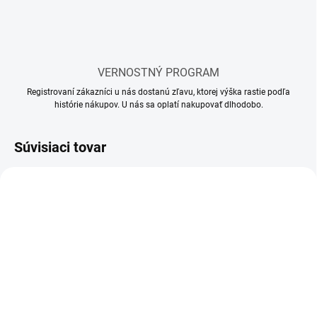
VERNOSTNÝ PROGRAM
Registrovaní zákazníci u nás dostanú zľavu, ktorej výška rastie podľa
histórie nákupov. U nás sa oplatí nakupovať dlhodobo.
Súvisiaci tovar
SKLADOM
SKLADOM
(19 KS)
(6 KS)