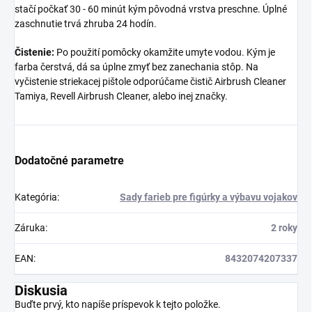
stačí počkať 30 - 60 minút kým pôvodná vrstva preschne. Úplné
zaschnutie trvá zhruba 24 hodín.
Čistenie:
Po použití pomôcky okamžite umyte vodou. Kým je
farba čerstvá, dá sa úplne zmyť bez zanechania stôp. Na
vyčistenie striekacej pištole odporúčame čistič Airbrush Cleaner
Tamiya, Revell Airbrush Cleaner, alebo inej značky.
Dodatočné parametre
Kategória
:
Sady farieb pre figúrky a výbavu vojakov
Záruka
:
2 roky
EAN
:
8432074207337
Diskusia
Buďte prvý, kto napíše príspevok k tejto položke.