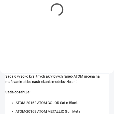
Riedidlo ATOM - Thinner
Riedidlo ATOM - ATOM
and Cleaner with
Thinner and Cleaner with
Retarder 20ml
Retarder 60 ml
€2,95
€6
€2,40 bez DPH
€4,88 bez DPH
Jednotková
Jednotková
€14,75 / 100 ml
€10 / 100 ml
cena:
cena:
Do košíka
Do košíka
Sada 6 vysoko kvalitných akrylových farieb ATOM určená na
maľovanie alebo nastriekanie modelov zbraní.
Sada obsahuje:
ATOM-20162
ATOM COLOR Satin Black
ATOM-20168
ATOM METALLIC Gun Metal