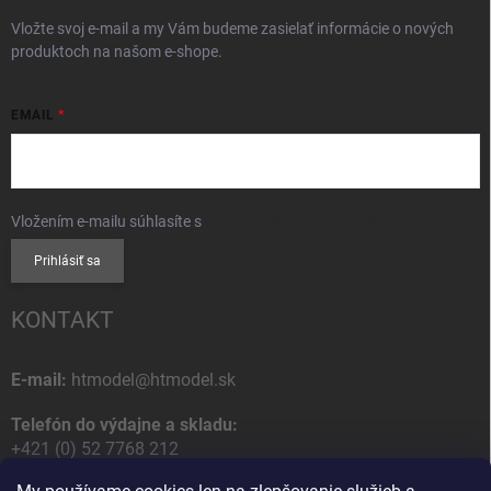
Vložte svoj e-mail a my Vám budeme zasielať informácie o nových
produktoch na našom e-shope.
EMAIL
Vložením e-mailu súhlasíte s
podmienkami ochrany osobných údajov
Prihlásiť sa
KONTAKT
E-mail:
htmodel@htmodel.sk
Telefón do výdajne a skladu:
+421 (0) 52 7768 212