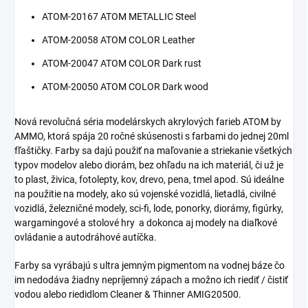
ATOM-20167
ATOM METALLIC Steel
ATOM-20058
ATOM COLOR Leather
ATOM-20047
ATOM COLOR Dark rust
ATOM-20050
ATOM COLOR Dark wood
Nová revolučná séria modelárskych akrylových farieb ATOM by
AMMO, ktorá spája 20 ročné skúsenosti s farbami do jednej 20ml
fľaštičky. Farby sa dajú použiť na maľovanie a striekanie všetkých
typov modelov alebo diorám, bez ohľadu na ich materiál, či už je
to plast, živica, fotolepty, kov, drevo, pena, tmel apod. Sú ideálne
na použitie na modely, ako sú vojenské vozidlá, lietadlá, civilné
vozidlá, železničné modely, sci-fi, lode, ponorky, diorámy, figúrky,
wargamingové a stolové hry a dokonca aj modely na diaľkové
ovládanie a autodráhové autíčka.
Farby sa vyrábajú s ultra jemným pigmentom na vodnej báze čo
im nedodáva žiadny nepríjemný zápach a možno ich riediť / čistiť
vodou alebo riedidlom Cleaner & Thinner AMIG20500.