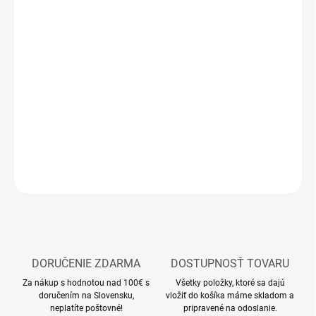
12.8.2026
MOŽNOSTI
DORUČENIA
−
+
Pridať do košíka
Sada akrylových farieb na nafarbenie figúrok
DETAILNÉ INFORMÁCIE
OPÝTAŤ SA
STRÁŽIŤ
DORUČENIE ZDARMA
DOSTUPNOSŤ TOVARU
Za nákup s hodnotou nad 100€ s
Všetky položky, ktoré sa dajú
doručením na Slovensku,
vložiť do košíka máme skladom a
neplatíte poštovné!
pripravené na odoslanie.