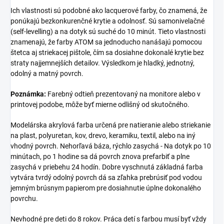
Ich vlastnosti sú podobné ako lacquerové farby, čo znamená, že
ponúkajú bezkonkurenčné krytie a odolnosť. Sú samonivelačné
(self-levelling) a na dotyk sú suché do 10 minút. Tieto vlastnosti
znamenajú, že farby ATOM sa jednoducho nanášajú pomocou
štetca aj striekacej pištole, čím sa dosiahne dokonalé krytie bez
straty najjemnejších detailov. Výsledkom je hladký, jednotný,
odolný a matný povrch.
Poznámka:
Farebný odtieň prezentovaný na monitore alebo v
printovej podobe, môže byť mierne odlišný od skutočného.
Modelárska akrylová farba určená pre natieranie alebo striekanie
na plast, polyuretan, kov, drevo, keramiku, textil, alebo na iný
vhodný povrch. Nehorľavá báza, rýchlo zasychá - Na dotyk po 10
minútach, po 1 hodine sa dá povrch znova prefarbiť a plne
zasychá v priebehu 24 hodín. Dobre vyschnutá základná farba
vytvára tvrdý odolný povrch dá sa zľahka prebrúsiť pod vodou
jemným brúsnym papierom pre dosiahnutie úplne dokonalého
povrchu.
Nevhodné pre deti do 8 rokov. Práca detí s farbou musí byť vždy