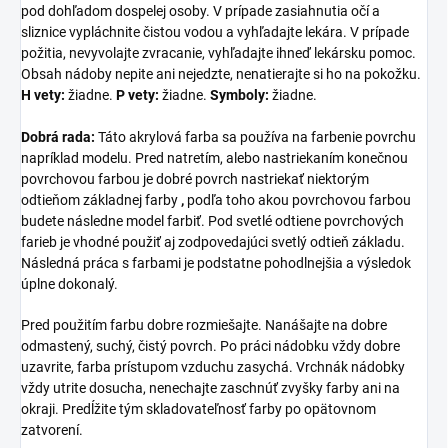
pod dohľadom dospelej osoby. V prípade zasiahnutia očí a
sliznice vypláchnite čistou vodou a vyhľadajte lekára. V prípade
požitia, nevyvolajte zvracanie, vyhľadajte ihneď lekársku pomoc.
Obsah nádoby nepite ani nejedzte, nenatierajte si ho na pokožku.
H vety:
žiadne.
P vety:
žiadne.
Symboly:
žiadne.
Dobrá rada:
Táto akrylová farba sa používa na farbenie povrchu
napríklad modelu. Pred natretím, alebo nastriekaním konečnou
povrchovou farbou je dobré povrch nastriekať niektorým
odtieňom základnej farby
,
podľa toho akou povrchovou farbou
budete následne model farbiť. Pod svetlé odtiene povrchových
farieb je vhodné použiť aj zodpovedajúci svetlý odtieň základu.
Následná práca s farbami je podstatne pohodlnejšia a výsledok
úplne dokonalý.
Pred použitím farbu dobre rozmiešajte. Nanášajte na dobre
odmastený, suchý, čistý povrch. Po práci nádobku vždy dobre
uzavrite, farba prístupom vzduchu zasychá. Vrchnák nádobky
vždy utrite dosucha, nenechajte zaschnúť zvyšky farby ani na
okraji. Predĺžite tým skladovateľnosť farby po opätovnom
zatvorení.